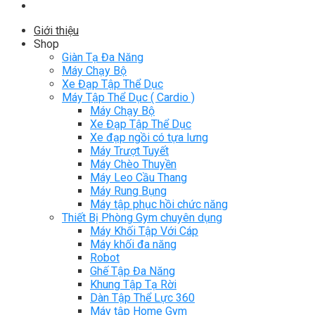
Giới thiệu
Shop
Giàn Tạ Đa Năng
Máy Chạy Bộ
Xe Đạp Tập Thể Dục
Máy Tập Thể Dục ( Cardio )
Máy Chạy Bộ
Xe Đạp Tập Thể Dục
Xe đạp ngồi có tựa lưng
Máy Trượt Tuyết
Máy Chèo Thuyền
Máy Leo Cầu Thang
Máy Rung Bụng
Máy tập phục hồi chức năng
Thiết Bị Phòng Gym chuyên dụng
Máy Khối Tập Với Cáp
Máy khối đa năng
Robot
Ghế Tập Đa Năng
Khung Tập Tạ Rời
Dàn Tập Thể Lực 360
Máy tập Home Gym