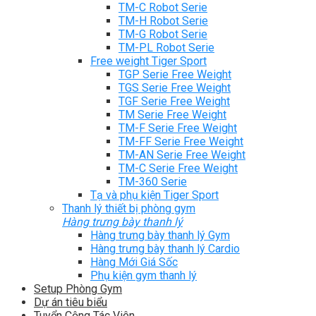
TM-C Robot Serie
TM-H Robot Serie
TM-G Robot Serie
TM-PL Robot Serie
Free weight Tiger Sport
TGP Serie Free Weight
TGS Serie Free Weight
TGF Serie Free Weight
TM Serie Free Weight
TM-F Serie Free Weight
TM-FF Serie Free Weight
TM-AN Serie Free Weight
TM-C Serie Free Weight
TM-360 Serie
Tạ và phụ kiện Tiger Sport
Thanh lý thiết bị phòng gym
Hàng trưng bày thanh lý
Hàng trưng bày thanh lý Gym
Hàng trưng bày thanh lý Cardio
Hàng Mới Giá Sốc
Phụ kiện gym thanh lý
Setup Phòng Gym
Dự án tiêu biểu
Tuyển Cộng Tác Viên