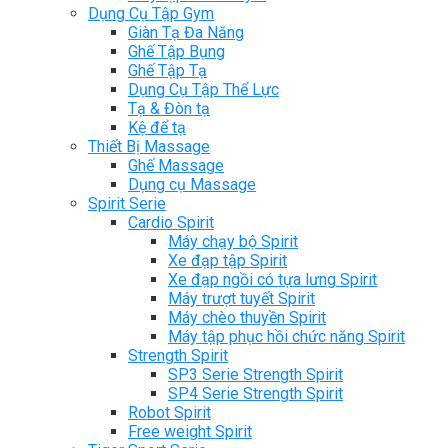
Dụng Cụ Tập Gym
Giàn Tạ Đa Năng
Ghế Tập Bụng
Ghế Tập Tạ
Dụng Cụ Tập Thể Lực
Tạ & Đòn tạ
Kệ để tạ
Thiết Bị Massage
Ghế Massage
Dụng cụ Massage
Spirit Serie
Cardio Spirit
Máy chạy bộ Spirit
Xe đạp tập Spirit
Xe đạp ngồi có tựa lưng Spirit
Máy trượt tuyết Spirit
Máy chèo thuyền Spirit
Máy tập phục hồi chức năng Spirit
Strength Spirit
SP3 Serie Strength Spirit
SP4 Serie Strength Spirit
Robot Spirit
Free weight Spirit