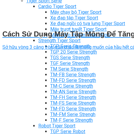
Tiger Sport Serie
Cardio Tiger Sport
Máy chạy bộ Tiger Sport
Xe đạp tập Tiger Sport
Xe đạp ngồi có tựa lưng Tiger Sport
Máy trượt tuyết Tiger Sport
Cách Sử Dụng Máy Tập Mông Để Tăn
Máy chèo thuyền Tiger Sport
Strength Tiger Sport
TGP Serie Strength
Sở hữu vòng 3 căng tròn, săn chắc là mong muốn của hầu hết các
TGP 20 Serie Strength
TGS Serie Strength
TGF Serie Strength
TM Serie Strength
TM-FB Serie Strength
TM-FD Serie Strength
TM-C Serie Strength
TM-AN Serie Strength
TM-FH Serie Strength
TM-FS Serie Strength
TM-FD Serie Strength
TM-FM Serie Strengh
TM-F Serie Strength
Robot Tiger Sport
TGP Serie Robot