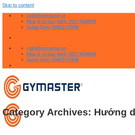
Skip to content
cskh@gymaster.vn
Mua lẻ và bảo hành: 0931458898
Setup Gym: 0985315998
cskh@gymaster.vn
Mua lẻ và bảo hành: 0931458898
Setup Gym: 0985315998
Category Archives:
Hướng d