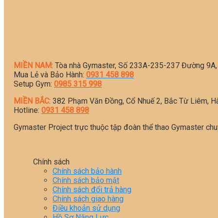
MIỀN NAM
: Tòa nhà Gymaster, Số 233A-235-237 Đường 9A,
Mua Lẻ và Bảo Hành:
0931 458 898
Setup Gym:
0985 315 998
MIỀN BẮC
: 382 Phạm Văn Đồng, Cổ Nhuế 2, Bắc Từ Liêm, H
Hotline:
0931 458 898
Gymaster Project trực thuộc tập đoàn thể thao Gymaster chu
Chính sách
Chính sách bảo hành
Chính sách bảo mật
Chính sách đổi trả hàng
Chính sách giao hàng
Điều khoản sử dụng
Hồ Sơ Năng Lực