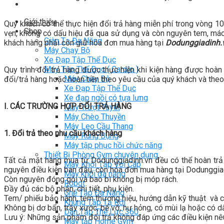
Giới thiệu
Quý khách có thể thực hiện đổi trả hàng miễn phí trong vòng 
Shop
vẹn, không có dấu hiệu đã qua sử dụng và còn nguyên tem, mác, 
Giàn Tạ Đa Năng
khách hàng phải còn giữ hóa đơn mua hàng tại
Dodunggiadinh.
Máy Chạy Bộ
Xe Đạp Tập Thể Dục
Máy Tập Thể Dục ( Cardio )
Quy trình đổi trả hàng được thực hiện khi kiện hàng được hoàn
Máy Chạy Bộ
đổi/trả hàng hoặc hoàn tiền theo yêu cầu của quý khách và theo 
Xe Đạp Tập Thể Dục
Xe đạp ngồi có tựa lưng
I. CÁC TRƯỜNG HỢP ĐỔI TRẢ HÀNG
Máy Trượt Tuyết
Máy Chèo Thuyền
Máy Leo Cầu Thang
1. Đổi trả theo nhu cầu khách hàng
Máy Rung Bụng
Máy tập phục hồi chức năng
Thiết Bị Phòng Gym chuyên dụng
Tất cả mặt hàng mua từ Dodunggiadinh.vn đều có thể hoàn trả 
Máy Khối Tập Với Cáp
nguyên điều kiện ban đầu, còn hóa đơn mua hàng tại Dodunggi
Máy khối đa năng
Còn nguyên đóng gói và bao bì không bị móp rách.
Robot
Đầy đủ các bộ phận, chi tiết, phụ kiện.
Ghế Tập Đa Năng
Tem/ phiếu bảo hành, tem thương hiệu, hướng dẫn kỹ thuật và c
Khung Tập Tạ Rời
Không bị dơ bẩn, trầy xước, bể vỡ, hư hỏng, có mùi lạ hoặc có d
Dàn Tập Thể Lực 360
Lưu ý: Những sản phẩm đổi trả không đáp ứng các điều kiện nêu
Máy tập Home Gym