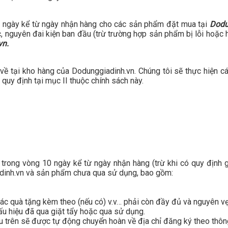
10 ngày kể từ ngày nhận hàng cho các sản phẩm đặt mua tại
Dodu
nguyên đai kiện ban đầu (trừ trường hợp sản phẩm bị lỗi hoặc hư h
vn.
 về tại kho hàng của Dodunggiadinh.vn. Chúng tôi sẽ thực hiện c
quy định tại mục II thuộc chính sách này.
trong vòng 10 ngày kể từ ngày nhận hàng (trừ khi có quy định g
adinh.vn và sản phẩm chưa qua sử dụng, bao gồm:
ác quà tặng kèm theo (nếu có) v.v… phải còn đầy đủ và nguyên vẹ
ấu hiệu đã qua giặt tẩy hoặc qua sử dụng.
 trên sẽ được tự động chuyển hoàn về địa chỉ đăng ký theo thôn