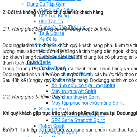
Dụng Cụ Tập Gym
Giàn Tạ Đa Năng
2. Đổi trả không vì lý do chủ quan từ khách hàng
Ghế Tập Bụng
Ghế Tập Tạ
Dụng Cụ Tập Thể Lực
2.1. Hàng giao bị bể vỡ, sai nội dung hoặc bị thiếu:
Tạ & Đòn tạ
Kệ để tạ
Thiết Bị Massage
Dodunggiadinh.vn khuyến khích quý khách hàng phải kiểm tra t
Ghế Massage
lượng, màu sắc theo đơn đặt hàng và tình trạng bên ngoài khôn
Dụng cụ Massage
trợ khách hàng (customer service) để chúng tôi có phương án 
Spirit Serie
thanh toán đầy đủ).
Cardio Spirit
Trong trường hợp khách hàng đã thanh toán, nhận hàng và sau
Máy chạy bộ Spirit
Dodunggiadinh.vn để được chúng tôi hỗ trợ các bước tiếp theo
Xe đạp tập Spirit
Sau 48h kể từ ngày quý khách nhận hàng, Dodunggiadinh.vn có qu
Xe đạp ngồi có tựa lưng Spirit
Máy trượt tuyết Spirit
2.2. Hàng giao bị lỗi kĩ thuật
Máy chèo thuyền Spirit
Máy tập phục hồi chức năng Spirit
Strength Spirit
Khi quý khách gặp trục trặc với sản phẩm đặt mua tại Dodunggia
SP3 Serie Strength Spirit
SP4 Serie Strength Spirit
Robot Spirit
Bước 1
: Tự kiểm tra cách thức sử dụng sản phẩm, các thao tá
Free weight Spirit