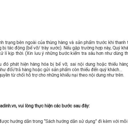
ình trạng bên ngoài của thùng hàng và sản phẩm trước khi than
g bị tác động (bể vỡ/ trày xước). Nếu gặp trường hợp này, Quý kh
xử lí kịp thời. (Xin lưu ý những bước kiểm tra sâu hơn như dùng
 đó phát hiện hàng hóa bị bể vỡ, sai nội dung hoặc thiếu hàng,
 như đổi/trả hàng hoặc gửi sản phẩm còn thiếu đến quý khách…
yền từ chối hỗ trợ cho những khiếu nại theo nội dung như trên.
dinh.vn, vui lòng thực hiện các bước sau đây:
c được hướng dẫn trong “Sách hướng dẫn sử dụng” đi kèm với mỗi