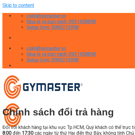
Skip to content
cskh@gymaster.vn
Mua lẻ và bảo hành: 0931458898
Setup Gym: 0985315998
cskh@gymaster.vn
Mua lẻ và bảo hành: 0931458898
Setup Gym: 0985315998
Chính sách đổi trả hàng
Đối với khách hàng tại khu vực Tp.HCM, Quý khách có thể trực ti
8:00
đến
17:30
các ngày từ thứ Hai đến thứ Bảy, không tính Chủ 