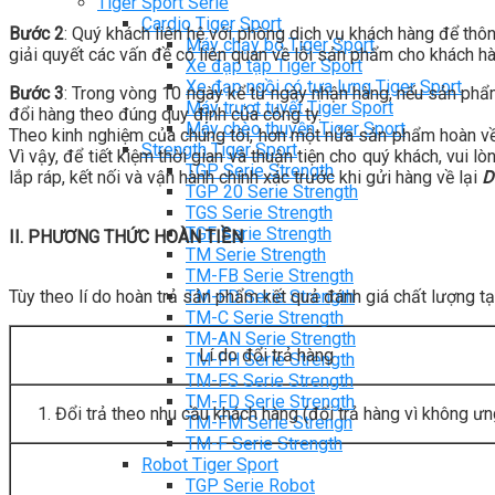
Tiger Sport Serie
Cardio Tiger Sport
Bước 2
: Quý khách liên hệ với phòng dịch vụ khách hàng để thô
Máy chạy bộ Tiger Sport
giải quyết các vấn đề có liên quan về lỗi sản phẩm cho khách h
Xe đạp tập Tiger Sport
Xe đạp ngồi có tựa lưng Tiger Sport
Bước 3
: Trong vòng 10 ngày kể từ ngày nhận hàng, nếu sản ph
Máy trượt tuyết Tiger Sport
đổi hàng theo đúng quy định của công ty.
Máy chèo thuyền Tiger Sport
Theo kinh nghiệm của chúng tôi, hơn một nửa sản phẩm hoàn về 
Strength Tiger Sport
Vì vậy, để tiết kiệm thời gian và thuận tiện cho quý khách, v
TGP Serie Strength
lắp ráp, kết nối và vận hành chính xác trước khi gửi hàng về lại
D
TGP 20 Serie Strength
TGS Serie Strength
TGF Serie Strength
II. PHƯƠNG THỨC HOÀN TIỀN
TM Serie Strength
TM-FB Serie Strength
Tùy theo lí do hoàn trả sản phẩm kết quả đánh giá chất lượng tạ
TM-FD Serie Strength
TM-C Serie Strength
TM-AN Serie Strength
Lí do đổi trả hàng
TM-FH Serie Strength
TM-FS Serie Strength
TM-FD Serie Strength
Đổi trả theo nhu cầu khách hàng (đổi trả hàng vì không ưn
TM-FM Serie Strengh
TM-F Serie Strength
Robot Tiger Sport
TGP Serie Robot