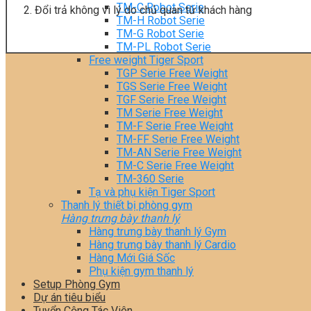
TM-C Robot Serie
Đổi trả không vì lý do chủ quan từ khách hàng
TM-H Robot Serie
TM-G Robot Serie
TM-PL Robot Serie
Free weight Tiger Sport
TGP Serie Free Weight
TGS Serie Free Weight
TGF Serie Free Weight
TM Serie Free Weight
TM-F Serie Free Weight
TM-FF Serie Free Weight
TM-AN Serie Free Weight
TM-C Serie Free Weight
TM-360 Serie
Tạ và phụ kiện Tiger Sport
Thanh lý thiết bị phòng gym
Hàng trưng bày thanh lý
Hàng trưng bày thanh lý Gym
Hàng trưng bày thanh lý Cardio
Hàng Mới Giá Sốc
Phụ kiện gym thanh lý
Setup Phòng Gym
Dự án tiêu biểu
Tuyển Cộng Tác Viên