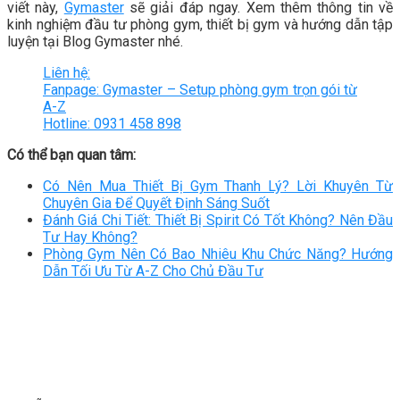
viết này,
Gymaster
sẽ giải đáp ngay. Xem thêm thông tin về
kinh nghiệm đầu tư phòng gym, thiết bị gym và hướng dẫn tập
luyện tại Blog Gymaster nhé.
Liên hệ:
Fanpage: Gymaster – Setup phòng gym trọn gói từ
A-Z
Hotline: 0931 458 898
Có thể bạn quan tâm:
Có Nên Mua Thiết Bị Gym Thanh Lý? Lời Khuyên Từ
Chuyên Gia Để Quyết Định Sáng Suốt
Đánh Giá Chi Tiết: Thiết Bị Spirit Có Tốt Không? Nên Đầu
Tư Hay Không?
Phòng Gym Nên Có Bao Nhiêu Khu Chức Năng? Hướng
Dẫn Tối Ưu Từ A-Z Cho Chủ Đầu Tư