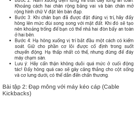
Bước 2: Nằm xuống đệm lưng và thắt dây lưng an toàn.
Khoảng cách hai chân rộng bằng vai và bàn chân mở
rộng hình chữ V đặt lên bàn đạp.
Bước 3: Khi chân bạn đã được đặt đúng vị trí, hãy đẩy
hông lên mức đùi song song với mặt đất. Khi đó sẽ tạo
nên khoảng trống để bạn có thể nhả hai đòn bẩy an toàn
ở hai bên.
Bước 4: Hạ hông xuống vị trí bắt đầu một cách có kiểm
soát. Giữ cho phần cơ lõi được cố định trong suốt
chuyển động. Hạ thấp nhất có thể, nhưng đừng để đáy
máy chạm sàn.
Lưu ý: Hãy cẩn thận không duỗi quá mức ở cuối động
tác! Đẩy hông quá cao sẽ gây căng thẳng cho cột sống
và cơ lưng dưới, có thể dẫn đến chấn thương.
Bài tập 2: Đạp mông với máy kéo cáp (Cable
Kickbacks)