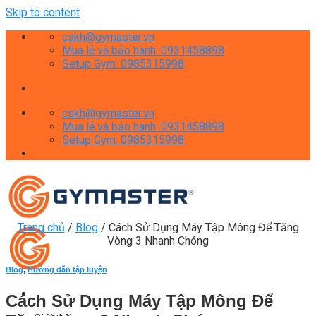
Skip to content
cskh@gymaster.vn
Mua lẻ và bảo hành: 0931458898
Setup Gym: 0985315998
cskh@gymaster.vn
Mua lẻ và bảo hành: 0931458898
Setup Gym: 0985315998
Trang chủ
/
Blog
/
Cách Sử Dụng Máy Tập Mông Để Tăng
Vòng 3 Nhanh Chóng
Blog
,
Hướng dẫn tập luyện
Cách Sử Dụng Máy Tập Mông Để