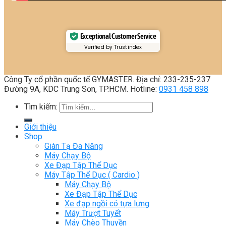
Exceptional Customer Service
Verified by Trustindex
Công Ty cổ phần quốc tế GYMASTER. Địa chỉ: 233-235-237
Đường 9A, KDC Trung Sơn, TP.HCM. Hotline:
0931 458 898
Tìm kiếm:
Giới thiệu
Shop
Giàn Tạ Đa Năng
Máy Chạy Bộ
Xe Đạp Tập Thể Dục
Máy Tập Thể Dục ( Cardio )
Máy Chạy Bộ
Xe Đạp Tập Thể Dục
Xe đạp ngồi có tựa lưng
Máy Trượt Tuyết
Máy Chèo Thuyền