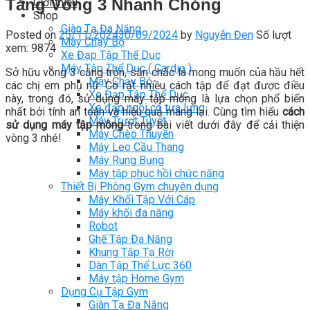
Tăng Vòng 3 Nhanh Chóng
Giới thiệu
Shop
Giàn Tạ Đa Năng
Posted on
25/11/2024
30/09/2024
by
Nguyễn Đen
Số lượt
Máy Chạy Bộ
xem: 9874
Xe Đạp Tập Thể Dục
Máy Tập Thể Dục ( Cardio )
Sở hữu vòng 3 căng tròn, săn chắc là mong muốn của hầu hết
Máy Chạy Bộ
các chị em phụ nữ. Có rất nhiều cách tập để đạt được điều
Xe Đạp Tập Thể Dục
này, trong đó, sử dụng máy tập mông là lựa chọn phổ biến
Xe đạp ngồi có tựa lưng
nhất bởi tính an toàn và hiệu quả mang lại. Cùng tìm hiểu
cách
Máy Trượt Tuyết
sử dụng máy tập mông
trong bài viết dưới đây để cải thiện
Máy Chèo Thuyền
vòng 3 nhé!
Máy Leo Cầu Thang
Máy Rung Bụng
Máy tập phục hồi chức năng
Thiết Bị Phòng Gym chuyên dụng
Máy Khối Tập Với Cáp
Máy khối đa năng
Robot
Ghế Tập Đa Năng
Khung Tập Tạ Rời
Dàn Tập Thể Lực 360
Máy tập Home Gym
Dụng Cụ Tập Gym
Giàn Tạ Đa Năng