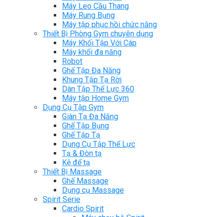
Máy Leo Cầu Thang
Máy Rung Bụng
Máy tập phục hồi chức năng
Thiết Bị Phòng Gym chuyên dụng
Máy Khối Tập Với Cáp
Máy khối đa năng
Robot
Ghế Tập Đa Năng
Khung Tập Tạ Rời
Dàn Tập Thể Lực 360
Máy tập Home Gym
Dụng Cụ Tập Gym
Giàn Tạ Đa Năng
Ghế Tập Bụng
Ghế Tập Tạ
Dụng Cụ Tập Thể Lực
Tạ & Đòn tạ
Kệ để tạ
Thiết Bị Massage
Ghế Massage
Dụng cụ Massage
Spirit Serie
Cardio Spirit