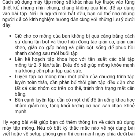
Cách sử dụng máy tập mông sẽ khác nhau tuỳ thuộc vào từng
thiết kế, nhưng nhìn chung, chúng không quá khó để áp dụng
vào bài tập. Nếu là người mới bắt đầu, bạn có thể nhờ những
người đã có kinh nghiệm hướng dẫn cùng với những lưu ý dưới
đây:
Giữ cho cơ mông của bạn không bị quá căng bằng cách
sử dụng lăn bọt và thực hiện động tác giãn cơ, giãn gân
kheo, giãn cơ gấp hông và giãn cột sống để phục hồi
nhanh chóng sau mỗi buổi tập.
Lên kế hoạch tập khoa học với tần suất các bài tập
mông từ 2-3 lần/tuần. Điều đó sẽ giúp mông khỏe mạnh
mà không cần phải tập quá sức.
Luyện tập cơ mông như một phần của chương trình tập
luyện toàn thân, cần phân bổ thời gian tập đều đặn cho
tất cả các nhóm cơ trên cơ thể, tránh tình trạng mất cân
bằng.
Bên cạnh luyện tập, cần có một chế độ ăn uống khoa học
nhằm giảm mỡ, tăng khối lượng cơ nạc săn chắc, khoẻ
mạnh.
Hy vọng bài viết giúp bạn có thêm thông tin về cách sử dụng
máy tập mông. Nếu có bất kỳ thắc mắc nào về nội dung bài
viết hoặc về setup phòng gym thì comment ngay phía dưới bài