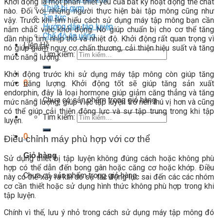
Khởi động là một phần thiết yếu của bất kỳ hoạt động thể chất
Thiết bị gym
nào. Đối với những người thực hiện bài tập mông cũng như
Tin tức
vậy. Trước khi tìm hiểu cách sử dụng máy tập mông bạn cần
Hướng dẫn tập luyện
nắm chắc việc khởi động. Nó giúp chuẩn bị cho cơ thể tăng
Chế độ ăn uống
dần nhịp tim, nhịp thở và nhiệt độ. Khởi động rất quan trọng vì
Liên Hệ
nó giúp giảm nguy cơ chấn thương, cải thiện hiệu suất và tăng
Tìm kiếm:
mức năng lượng.
Khởi động trước khi sử dụng máy tập mông còn giúp tăng
0
mức năng lượng. Khởi động tốt sẽ giúp tăng sản xuất
endorphin, đây là loại hormone giúp giảm căng thẳng và tăng
Chưa có sản phẩm trong giỏ hàng.
mức năng lượng, giúp việc tập luyện trở nên thú vị hơn và cũng
có thể giúp cải thiện động lực và sự tập trung trong khi tập
Tìm kiếm:
luyện.
0
Điều chỉnh máy phù hợp với cơ thể
Giỏ hàng
Sử dụng thiết bị tập luyện không đúng cách hoặc không phù
hợp có thể dẫn đến bong gân hoặc căng cơ hoặc khớp. Điều
Chưa có sản phẩm trong giỏ hàng.
này có thể xảy ra khi do sự tác động lực sai đến các các nhóm
cơ cần thiết hoặc sử dụng hình thức không phù hợp trong khi
tập luyện.
Chính vì thế, lưu ý nhỏ trong cách sử dụng máy tập mông đó