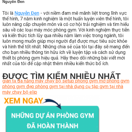
Nguyễn Đen
Tôi là
Nguyễn Đen
- với niềm đam mê mãnh liệt trong lĩnh vực
thể hình, 7 năm kinh nghiệm là một huấn luyện viên thể hình, tôi
luôn nâng cấp chuyên môn và có cơ hội trải nghiệm và tìm hiểu
sâu về các loại máy móc phòng gym. Với kinh nghiệm thực tiễn
và kiến thức tích lũy qua nhiều năm làm việc trong ngành, tôi
luôn mong muốn giúp mọi người đạt được mục tiêu sức khỏe
và hình thể tốt nhất. Những chia sẻ của tôi tại đây sẽ mang đến
cho bạn nhiều thông tin hữu ích về luyện tập và cách sử dụng
thiết bị phòng gym hiệu quả. Hãy theo dõi những bài viết mới
nhất của tôi để cập nhật thêm nhiều kiến thức bổ ích.
ĐƯỢC TÌM KIẾM NHIỀU NHẤT
giàn tạ đa năng
máy chạy bộ
setup phòng gym
mở phòng gym
phòng gym đẹp
phòng gym tại nhà
dụng cụ tập gym tại nhà
máy chạy bộ elip