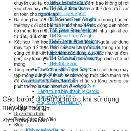
TM-G Robot Serie
chuyển của tạ, có sẵn các mắc cài, đảm bảo không bị rơi
TM-PL Robot Serie
vào chân hay các bộ phận khác trên cơ thể đem đến sự
Free weight Tiger Sport
an toàn cho người tập.
TGP Serie Free Weight
Đa dạng bài tập: Chỉ với một chiếc máy tập mông, bạn có
TGS Serie Free Weight
thể thay đổi các bài tập khác nhau để tác động đến nhóm
TGF Serie Free Weight
cơ mông lớn nhất cũng các cơ xung quanh như: gân kheo,
TM Serie Free Weight
tứ đầu, đùi, chân…
TM-F Serie Free Weight
Kết hợp linh hoạt với các thiết bị khác: Ngoài sử dụng
TM-FF Serie Free Weight
máy tập để thực hiện các bài chuyên biệt thì người tập
TM-AN Serie Free Weight
cũng có thể kết hợp thêm các dụng cụ khác như tạ đơn,
TM-C Serie Free Weight
ghế, dây kháng lực để thực hiện các bài tập dành cho cơ
TM-360 Serie
mông.
Tạ và phụ kiện Tiger Sport
Tăng cường tác động đến cơ mông: Cách sử dụng máy
Thanh lý thiết bị phòng gym
tập mông đúng kỹ thuật sẽ tác động một cách mạnh mẽ
Hàng trưng bày thanh lý
để đánh bay mỡ thừa, làm săn chắc và tăng cường sự
Hàng trưng bày thanh lý Gym
phát triển của các nhóm cơ ở vòng 3.
Hàng trưng bày thanh lý Cardio
Hàng Mới Giá Sốc
Các bước chuẩn bị trước khi sử dụng
Phụ kiện gym thanh lý
máy tập mông
Setup Phòng Gym
Dự án tiêu biểu
Tuyển Cộng Tác Viên
Khởi động cơ bản
Blog
Kinh nghiệm đầu tư