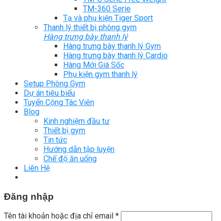
TM-360 Serie
Tạ và phụ kiện Tiger Sport
Thanh lý thiết bị phòng gym
Hàng trưng bày thanh lý
Hàng trưng bày thanh lý Gym
Hàng trưng bày thanh lý Cardio
Hàng Mới Giá Sốc
Phụ kiện gym thanh lý
Setup Phòng Gym
Dự án tiêu biểu
Tuyển Cộng Tác Viên
Blog
Kinh nghiệm đầu tư
Thiết bị gym
Tin tức
Hướng dẫn tập luyện
Chế độ ăn uống
Liên Hệ
Đăng nhập
Tên tài khoản hoặc địa chỉ email
*