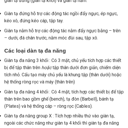
giàn tạ đứng (giàn tạ khối) và giàn tạ nằm.
Giàn tạ đứng hỗ trợ các động tác ngồi đẩy ngực, ép ngực,
kéo xô, đứng kéo cáp, tập tay.
Giàn tạ nằm hỗ trợ các động tác nằm đẩy ngực bằng – trên
– dưới, đá chân trước, nằm móc đùi sau, tập xô.
Các loại dàn tạ đa năng
Giàn tạ đa năng 3 khối : Có 3 mặt, chủ yếu tích hợp các thiết
bị để tập thân trên
hoặc
tập thân dưới đơn giản, chiếm diện
tích nhỏ. Cấu tạo máy chủ yếu là khung tập (thân dưới) hoặc
hệ thống ròng rọc và máy (thân trên)
Giàn tạ đa năng 4 khối : Có 4 mặt, tích hợp các thiết bị để tập
thân trên bao gồm ghế (bench), tạ đòn (Barbell), bánh tạ
(Plates) và hệ thống cáp – ròng rọc (Cables).
Giàn tạ đa năng group X : Tích hợp nhiều thứ vào giàn tạ,
ngoài các chức năng như giàn tạ 4 khối thì giàn tạ đa năng