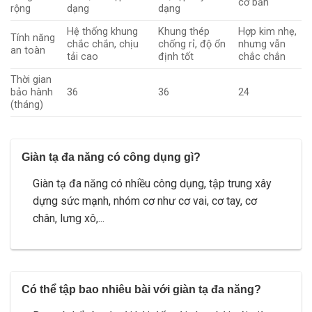
cơ bản
rộng
dạng
dạng
Hệ thống khung
Khung thép
Hợp kim nhẹ,
Tính năng
chắc chắn, chịu
chống rỉ, độ ổn
nhưng vẫn
an toàn
tải cao
định tốt
chắc chắn
Thời gian
bảo hành
36
36
24
(tháng)
Giàn tạ đa năng có công dụng gì?
Giàn tạ đa năng có nhiều công dụng, tập trung xây
dựng sức mạnh, nhóm cơ như cơ vai, cơ tay, cơ
chân, lưng xô,...
Có thể tập bao nhiêu bài với giàn tạ đa năng?