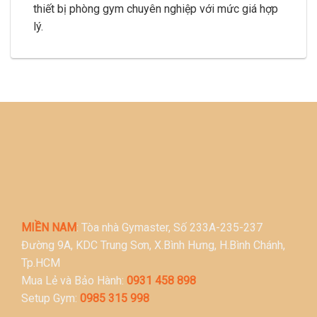
thiết bị phòng gym chuyên nghiệp với mức giá hợp
lý.
MIỀN NAM
: Tòa nhà Gymaster, Số 233A-235-237
Đường 9A, KDC Trung Sơn, X.Bình Hưng, H.Bình Chánh,
Tp.HCM
Mua Lẻ và Bảo Hành:
0931 458 898
Setup Gym:
0985 315 998