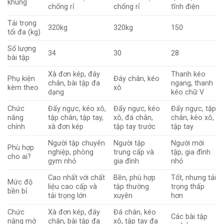
khung
chống rỉ
chống rỉ
tĩnh điện
Tải trọng
320kg
320kg
150
tối đa (kg)
Số lượng
34
30
28
bài tập
Xà đơn kép, đáy
Thanh kéo
Phụ kiện
Đáy chân, kéo
chân, bài tập đa
ngang, thanh
kèm theo
xô
dạng
kéo chữ V
Chức
Đẩy ngực, kéo xô,
Đẩy ngực, kéo
Đẩy ngực, tập
năng
tập chân, tập tay,
xô, đá chân,
chân, kéo xô,
chính
xà đơn kép
tập tay trước
tập tay
Người tập chuyên
Người tập
Người mới
Phù hợp
nghiệp, phòng
trung cấp và
tập, gia đình
cho ai?
gym nhỏ
gia đình
nhỏ
Cao nhất với chất
Bền, phù hợp
Tốt, nhưng tải
Mức độ
liệu cao cấp và
tập thường
trọng thấp
bền bỉ
tải trọng lớn
xuyên
hơn
Chức
Xà đơn kép, đáy
Đá chân, kéo
Các bài tập
năng mở
chân, bài tập đa
xô, tập tay đa