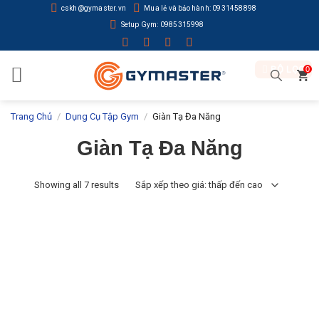
Skip
cskh@gymaster.vn
Mua lẻ và bảo hành: 0931458898
to
Setup Gym: 0985315998
content
BỘ LỌC
0
Trang Chủ
/
Dụng Cụ Tập Gym
/
Giàn Tạ Đa Năng
Giàn Tạ Đa Năng
Showing all 7 results