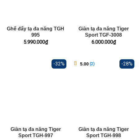
Ghế đẩy tạ đa năng TGH
Giàn tạ đa năng Tiger
995
Sport TGF-3008
5.990.000
₫
6.000.000
₫
-32%
-28%
5.00
(
2
)
trên 5
2
dựa
trên
đánh
giá
Giàn tạ đa năng Tiger
Giàn tạ đa năng Tiger
Sport TGH-997
Sport TGH-998