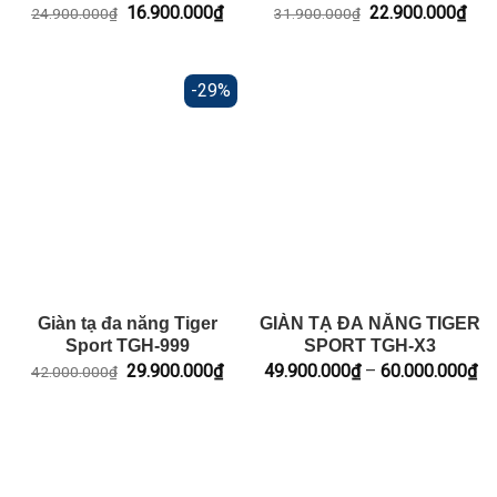
Giá
Giá
Giá
Giá
16.900.000
₫
22.900.000
₫
24.900.000
₫
31.900.000
₫
gốc
hiện
gốc
hiện
là:
tại
là:
tại
24.900.000₫.
là:
31.900.000₫.
là:
16.900.000₫.
22.
-29%
Giàn tạ đa năng Tiger
GIÀN TẠ ĐA NĂNG TIGER
Sport TGH-999
SPORT TGH-X3
Giá
Giá
Kh
29.900.000
₫
49.900.000
₫
–
60.000.000
₫
42.000.000
₫
gốc
hiện
giá
là:
tại
từ
42.000.000₫.
là:
49
29.900.000₫.
đế
60