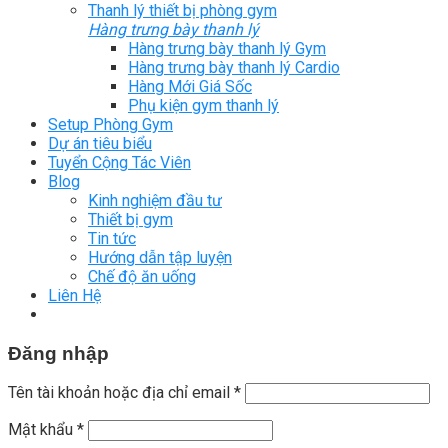
Thanh lý thiết bị phòng gym
Hàng trưng bày thanh lý
Hàng trưng bày thanh lý Gym
Hàng trưng bày thanh lý Cardio
Hàng Mới Giá Sốc
Phụ kiện gym thanh lý
Setup Phòng Gym
Dự án tiêu biểu
Tuyển Cộng Tác Viên
Blog
Kinh nghiệm đầu tư
Thiết bị gym
Tin tức
Hướng dẫn tập luyện
Chế độ ăn uống
Liên Hệ
Đăng nhập
Tên tài khoản hoặc địa chỉ email
*
Mật khẩu
*