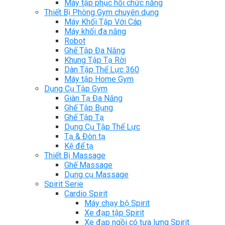
Máy tập phục hồi chức năng
Thiết Bị Phòng Gym chuyên dụng
Máy Khối Tập Với Cáp
Máy khối đa năng
Robot
Ghế Tập Đa Năng
Khung Tập Tạ Rời
Dàn Tập Thể Lực 360
Máy tập Home Gym
Dụng Cụ Tập Gym
Giàn Tạ Đa Năng
Ghế Tập Bụng
Ghế Tập Tạ
Dụng Cụ Tập Thể Lực
Tạ & Đòn tạ
Kệ để tạ
Thiết Bị Massage
Ghế Massage
Dụng cụ Massage
Spirit Serie
Cardio Spirit
Máy chạy bộ Spirit
Xe đạp tập Spirit
Xe đạp ngồi có tựa lưng Spirit