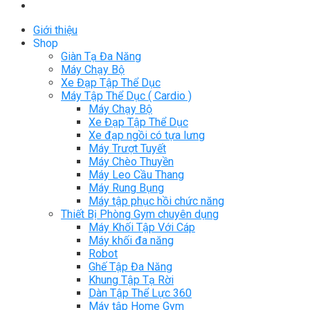
Giới thiệu
Shop
Giàn Tạ Đa Năng
Máy Chạy Bộ
Xe Đạp Tập Thể Dục
Máy Tập Thể Dục ( Cardio )
Máy Chạy Bộ
Xe Đạp Tập Thể Dục
Xe đạp ngồi có tựa lưng
Máy Trượt Tuyết
Máy Chèo Thuyền
Máy Leo Cầu Thang
Máy Rung Bụng
Máy tập phục hồi chức năng
Thiết Bị Phòng Gym chuyên dụng
Máy Khối Tập Với Cáp
Máy khối đa năng
Robot
Ghế Tập Đa Năng
Khung Tập Tạ Rời
Dàn Tập Thể Lực 360
Máy tập Home Gym