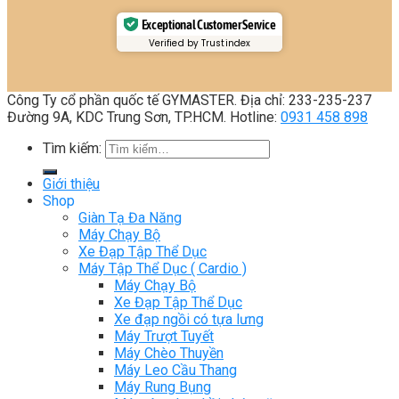
Exceptional Customer Service
Verified by Trustindex
Công Ty cổ phần quốc tế GYMASTER. Địa chỉ: 233-235-237
Đường 9A, KDC Trung Sơn, TP.HCM. Hotline:
0931 458 898
Tìm kiếm:
Giới thiệu
Shop
Giàn Tạ Đa Năng
Máy Chạy Bộ
Xe Đạp Tập Thể Dục
Máy Tập Thể Dục ( Cardio )
Máy Chạy Bộ
Xe Đạp Tập Thể Dục
Xe đạp ngồi có tựa lưng
Máy Trượt Tuyết
Máy Chèo Thuyền
Máy Leo Cầu Thang
Máy Rung Bụng