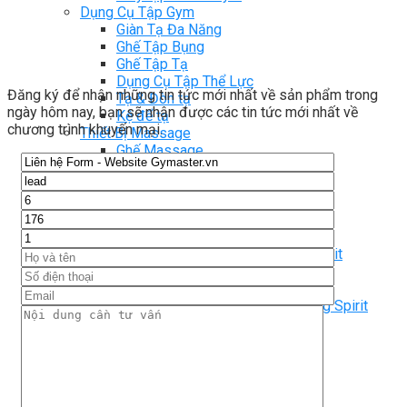
Dụng Cụ Tập Gym
Giàn Tạ Đa Năng
Ghế Tập Bụng
Ghế Tập Tạ
Dụng Cụ Tập Thể Lực
Đăng ký để nhận những tin tức mới nhất về sản phẩm trong
Tạ & Đòn tạ
ngày hôm nay, bạn sẽ nhận được các tin tức mới nhất về
Kệ để tạ
chương trình khuyến mại.
Thiết Bị Massage
Ghế Massage
Dụng cụ Massage
Spirit Serie
Cardio Spirit
Máy chạy bộ Spirit
Xe đạp tập Spirit
Xe đạp ngồi có tựa lưng Spirit
Máy trượt tuyết Spirit
Máy chèo thuyền Spirit
Máy tập phục hồi chức năng Spirit
Strength Spirit
SP3 Serie Strength Spirit
SP4 Serie Strength Spirit
Robot Spirit
Free weight Spirit