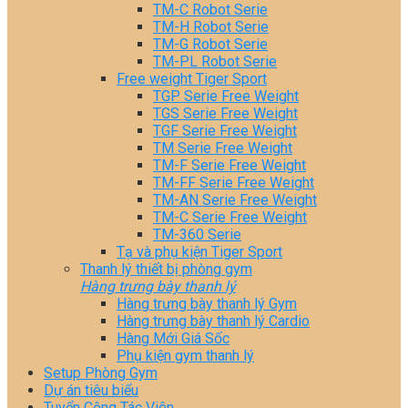
TM-C Robot Serie
TM-H Robot Serie
TM-G Robot Serie
TM-PL Robot Serie
Free weight Tiger Sport
TGP Serie Free Weight
TGS Serie Free Weight
TGF Serie Free Weight
TM Serie Free Weight
TM-F Serie Free Weight
TM-FF Serie Free Weight
TM-AN Serie Free Weight
TM-C Serie Free Weight
TM-360 Serie
Tạ và phụ kiện Tiger Sport
Thanh lý thiết bị phòng gym
Hàng trưng bày thanh lý
Hàng trưng bày thanh lý Gym
Hàng trưng bày thanh lý Cardio
Hàng Mới Giá Sốc
Phụ kiện gym thanh lý
Setup Phòng Gym
Dự án tiêu biểu
Tuyển Cộng Tác Viên