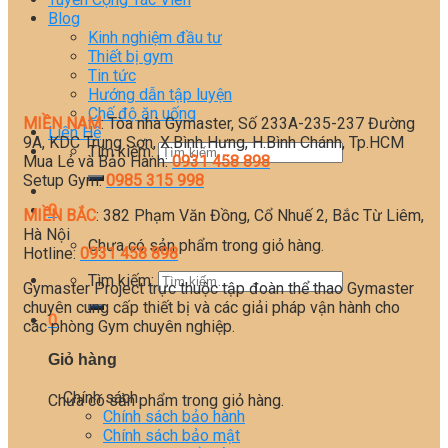
Blog
Kinh nghiệm đầu tư
Thiết bị gym
Tin tức
Hướng dẫn tập luyện
Chế độ ăn uống
MIỀN NAM
: Tòa nhà Gymaster, Số 233A-235-237 Đường
Liên Hệ
9A, KDC Trung Sơn, X.Bình Hưng, H.Bình Chánh, Tp.HCM
Tìm kiếm:
Mua Lẻ và Bảo Hành:
0931 458 898
Setup Gym:
0985 315 998
0
MIỀN BẮC
: 382 Phạm Văn Đồng, Cổ Nhuế 2, Bắc Từ Liêm,
Hà Nội
Chưa có sản phẩm trong giỏ hàng.
Hotline:
0931 458 898
Tìm kiếm:
Gymaster Project trực thuộc tập đoàn thể thao Gymaster
chuyên cung cấp thiết bị và các giải pháp vận hành cho
0
các phòng Gym chuyên nghiệp.
Giỏ hàng
Chính sách
Chưa có sản phẩm trong giỏ hàng.
Chính sách bảo hành
Chính sách bảo mật