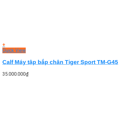
+
Quick View
Calf Máy tập bắp chân Tiger Sport TM-G45
35.000.000
₫