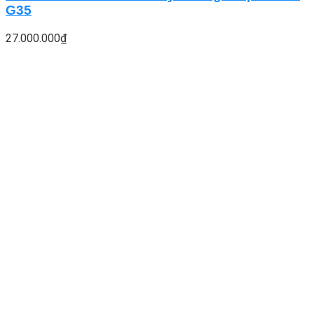
G35
27.000.000
₫