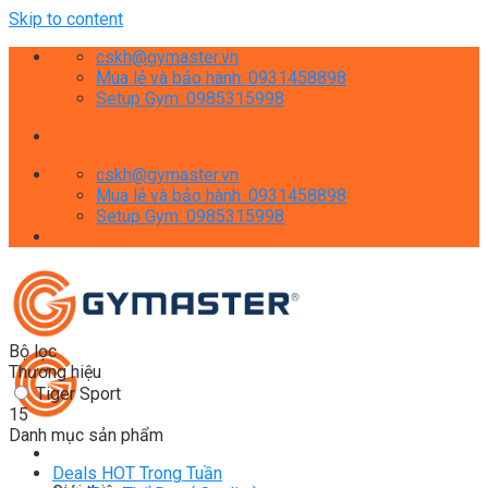
Skip to content
cskh@gymaster.vn
Mua lẻ và bảo hành: 0931458898
Setup Gym: 0985315998
cskh@gymaster.vn
Mua lẻ và bảo hành: 0931458898
Setup Gym: 0985315998
Bộ lọc
Thương hiệu
Tiger Sport
15
Danh mục sản phẩm
Deals HOT Trong Tuần