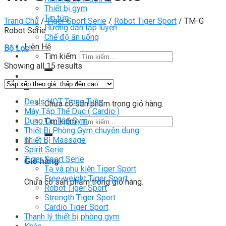
Thiết bị gym
Tin tức
Trang Chủ
/
Tiger Sport Serie
/
Robot Tiger Sport
/
TM-G
Hướng dẫn tập luyện
Robot Serie
Chế độ ăn uống
Liên Hệ
Bộ Lọc
Tìm kiếm:
Showing all 15 results
0
Deals HOT Trong Tuần
Chưa có sản phẩm trong giỏ hàng.
Máy Tập Thể Dục ( Cardio )
Dụng Cụ Tập Gym
Tìm kiếm:
Thiết Bị Phòng Gym chuyên dụng
Thiết Bị Massage
0
Spirit Serie
Tiger Sport Serie
Giỏ hàng
Tạ và phụ kiện Tiger Sport
Free weight Tiger Sport
Chưa có sản phẩm trong giỏ hàng.
Robot Tiger Sport
Strength Tiger Sport
Cardio Tiger Sport
Thanh lý thiết bị phòng gym