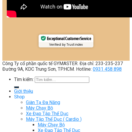
Exceptional Customer Service
Verified by Trustindex
Công Ty cổ phần quốc tế GYMASTER. Địa chỉ: 233-235-237
Đường 9A, KDC Trung Sơn, TP.HCM. Hotline:
0931 458 898
Tìm kiếm:
Giới thiệu
Shop
Giàn Tạ Đa Năng
Máy Chạy Bộ
Xe Đạp Tập Thể Dục
Máy Tập Thể Dục ( Cardio )
Máy Chạy Bộ
Xe Đạp Tập Thể Dục