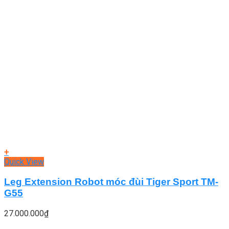
+
Quick View
Leg Extension Robot móc đùi Tiger Sport TM-
G55
27.000.000
₫