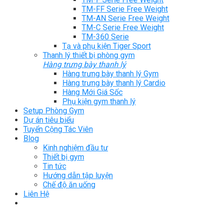
TM-FF Serie Free Weight
TM-AN Serie Free Weight
TM-C Serie Free Weight
TM-360 Serie
Tạ và phụ kiện Tiger Sport
Thanh lý thiết bị phòng gym
Hàng trưng bày thanh lý
Hàng trưng bày thanh lý Gym
Hàng trưng bày thanh lý Cardio
Hàng Mới Giá Sốc
Phụ kiện gym thanh lý
Setup Phòng Gym
Dự án tiêu biểu
Tuyển Cộng Tác Viên
Blog
Kinh nghiệm đầu tư
Thiết bị gym
Tin tức
Hướng dẫn tập luyện
Chế độ ăn uống
Liên Hệ