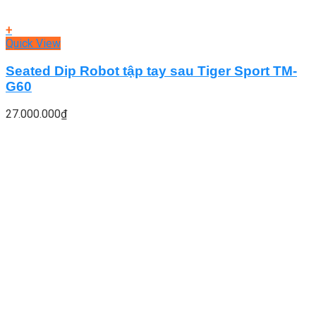
+
Quick View
Seated Dip Robot tập tay sau Tiger Sport TM-
G60
27.000.000
₫