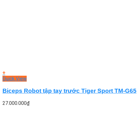
+
Quick View
Biceps Robot tập tay trước Tiger Sport TM-G65
27.000.000
₫