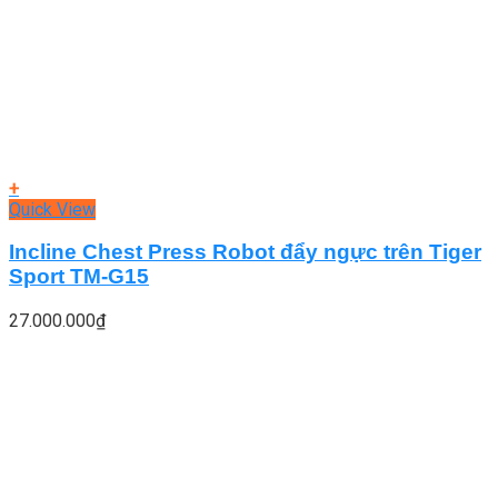
+
Quick View
Incline Chest Press Robot đẩy ngực trên Tiger
Sport TM-G15
27.000.000
₫