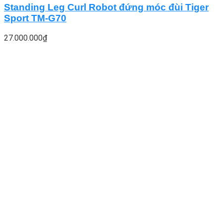
Standing Leg Curl Robot đứng móc đùi Tiger
Sport TM-G70
27.000.000
₫