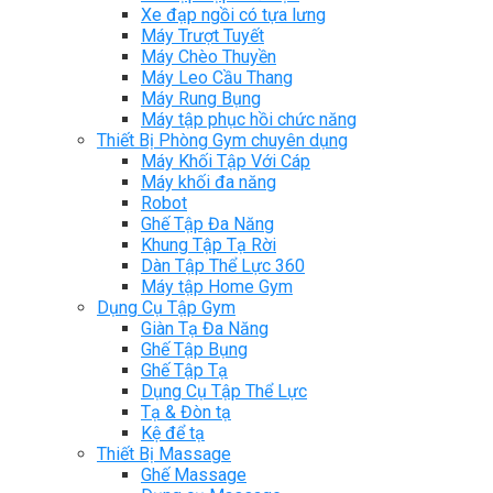
Xe đạp ngồi có tựa lưng
Máy Trượt Tuyết
Máy Chèo Thuyền
Máy Leo Cầu Thang
Máy Rung Bụng
Máy tập phục hồi chức năng
Thiết Bị Phòng Gym chuyên dụng
Máy Khối Tập Với Cáp
Máy khối đa năng
Robot
Ghế Tập Đa Năng
Khung Tập Tạ Rời
Dàn Tập Thể Lực 360
Máy tập Home Gym
Dụng Cụ Tập Gym
Giàn Tạ Đa Năng
Ghế Tập Bụng
Ghế Tập Tạ
Dụng Cụ Tập Thể Lực
Tạ & Đòn tạ
Kệ để tạ
Thiết Bị Massage
Ghế Massage