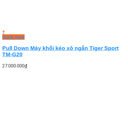
+
Quick View
Pull Down Máy khối kéo xô ngắn Tiger Sport
TM-G20
27.000.000
₫