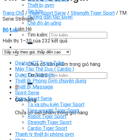
Thiết bị gym
Tin tức
Trang Chủ
/
Tiger Sport Serie
/
Strength Tiger Sport
/
TM
Hướng dẫn tập luyện
Serie Strength
Chế độ ăn uống
Liên Hệ
Bộ Lọc
Tìm kiếm:
Hiển thị 1–20 của 232 kết quả
0
Deals HOT Trong Tuần
Chưa có sản phẩm trong giỏ hàng.
Máy Tập Thể Dục ( Cardio )
Dụng Cụ Tập Gym
Tìm kiếm:
Thiết Bị Phòng Gym chuyên dụng
Thiết Bị Massage
0
Spirit Serie
Tiger Sport Serie
Giỏ hàng
Tạ và phụ kiện Tiger Sport
Free weight Tiger Sport
Chưa có sản phẩm trong giỏ hàng.
Robot Tiger Sport
Strength Tiger Sport
Cardio Tiger Sport
Thanh lý thiết bị phòng gym