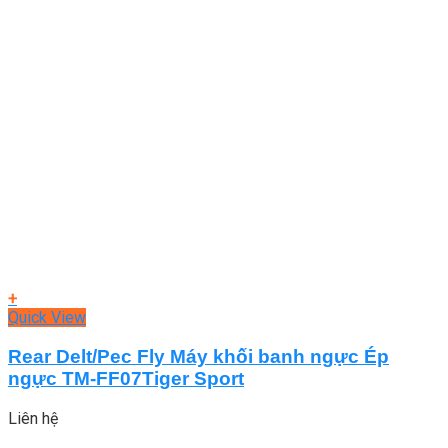
+
Quick View
Rear Delt/Pec Fly Máy khối banh ngực Ép
ngực TM-FF07Tiger Sport
Liên hệ