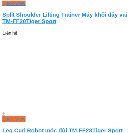
Quick View
Split Shoulder Lifting Trainer Máy khối đẩy vai
TM-FF20Tiger Sport
Liên hệ
+
Quick View
Leg Curl Robot móc đùi TM-FF23Tiger Sport