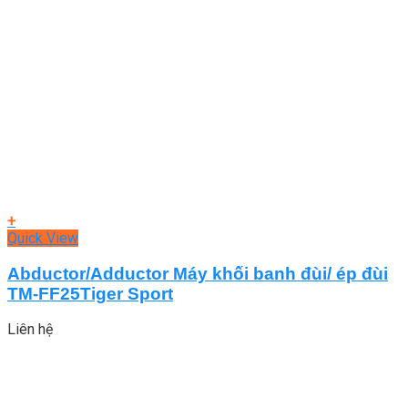
+
Quick View
Abductor/Adductor Máy khối banh đùi/ ép đùi
TM-FF25Tiger Sport
Liên hệ