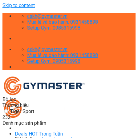
Skip to content
cskh@gymaster.vn
Mua lẻ và bảo hành: 0931458898
Setup Gym: 0985315998
cskh@gymaster.vn
Mua lẻ và bảo hành: 0931458898
Setup Gym: 0985315998
Bộ lọc
Thương hiệu
Tiger Sport
232
Danh mục sản phẩm
Deals HOT Trong Tuần