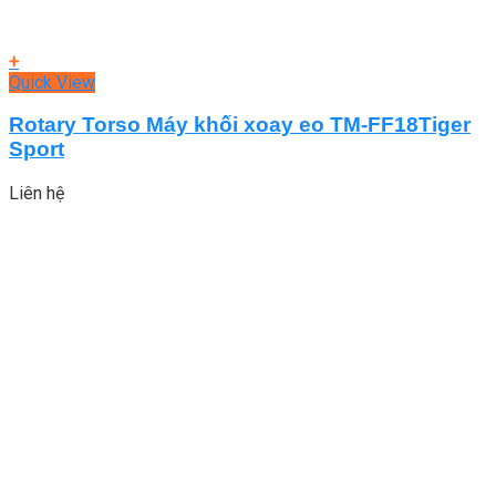
+
Quick View
Rotary Torso Máy khối xoay eo TM-FF18Tiger
Sport
Liên hệ