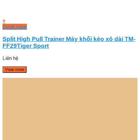
+
Quick View
Split High Pull Trainer Máy khối kéo xô dài TM-
FF29Tiger Sport
Liên hệ
View more