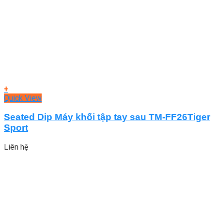
+
Quick View
Seated Dip Máy khối tập tay sau TM-FF26Tiger
Sport
Liên hệ