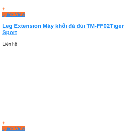
+
Quick View
Leg Extension Máy khối đá đùi TM-FF02Tiger
Sport
Liên hệ
+
Quick View