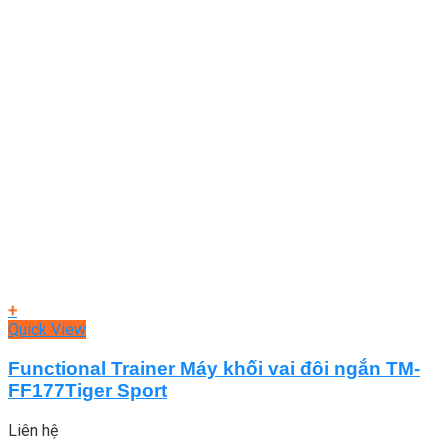
+
Quick View
Functional Trainer Máy khối vai đôi ngắn TM-
FF177Tiger Sport
Liên hệ