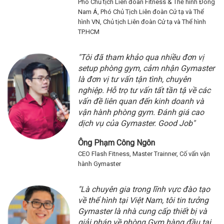
Phó Chủ tịch Liên đoàn Fitness & Thể hình Đông
Nam Á, Phó Chủ Tịch Liên đoàn Cử tạ và Thể
hình VN, Chủ tịch Liên đoàn Cử tạ và Thể hình
TP.HCM
"Tôi đã tham khảo qua nhiều đơn vị
setup phòng gym, cảm nhận Gymaster
là đơn vị tư vấn tận tình, chuyên
nghiệp. Hỗ trọ tư vấn tất tần tậ về các
vấn đề liên quan đến kinh doanh và
vận hành phòng gym. Đánh giá cao
dịch vụ của Gymaster. Good Job"
Ông
Phạm Công Ngôn
CEO Flash Fitness, Master Trainner, Cố vấn vận
hành Gymaster
"Là chuyên gia trong lĩnh vực đào tạo
về thể hình tại Việt Nam, tôi tin tưởng
Gymaster là nhà cung cấp thiết bị và
giải pháp về phòng Gym hàng đầu tại