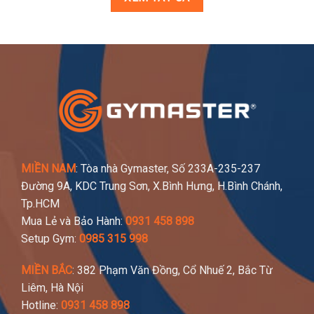
MIỀN NAM
: Tòa nhà Gymaster, Số 233A-235-237
Đường 9A, KDC Trung Sơn, X.Bình Hưng, H.Bình Chánh,
Tp.HCM
Mua Lẻ và Bảo Hành:
0931 458 898
Setup Gym:
0985 315 998
MIỀN BẮC
: 382 Phạm Văn Đồng, Cổ Nhuế 2, Bắc Từ
Liêm, Hà Nội
Hotline:
0931 458 898