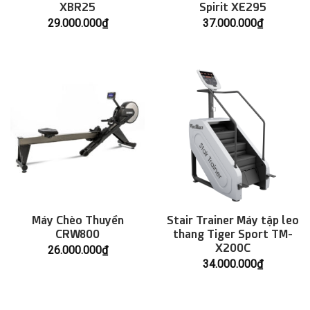
XBR25
Spirit XE295
29.000.000
₫
37.000.000
₫
Máy Chèo Thuyền
Stair Trainer Máy tập leo
CRW800
thang Tiger Sport TM-
X200C
26.000.000
₫
34.000.000
₫