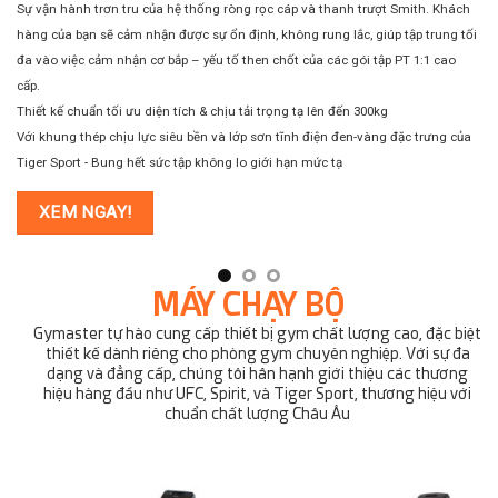
Sự vận hành trơn tru của hệ thống ròng rọc cáp và thanh trượt Smith. Khách
Hệ
hàng của bạn sẽ cảm nhận được sự ổn định, không rung lắc, giúp tập trung tối
đ
đa vào việc cảm nhận cơ bắp – yếu tố then chốt của các gói tập PT 1:1 cao
cấp.
Thiết kế chuẩn tối ưu diện tích & chịu tải trọng tạ lên đến 300kg
Với khung thép chịu lực siêu bền và lớp sơn tĩnh điện đen-vàng đặc trưng của
Tiger Sport - Bung hết sức tập không lo giới hạn mức tạ
XEM NGAY!
MÁY CHẠY BỘ
Gymaster tự hào cung cấp thiết bị gym chất lượng cao, đặc biệt
thiết kế dành riêng cho phòng gym chuyên nghiệp. Với sự đa
dạng và đẳng cấp, chúng tôi hân hạnh giới thiệu các thương
hiệu hàng đầu như UFC, Spirit, và Tiger Sport, thương hiệu với
chuẩn chất lượng Châu Âu