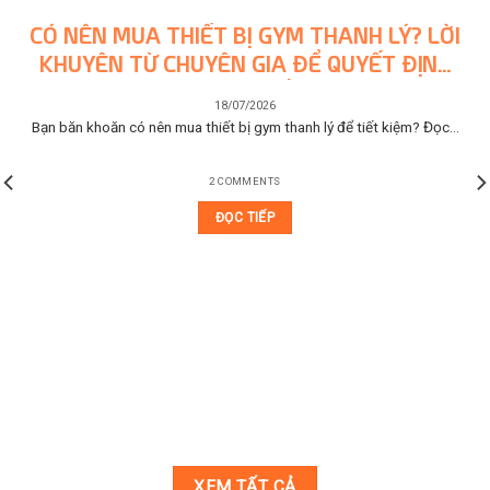
CÓ NÊN MUA THIẾT BỊ GYM THANH LÝ? LỜI
KHUYÊN TỪ CHUYÊN GIA ĐỂ QUYẾT ĐỊNH
SÁNG SUỐT
18/07/2026
Bạn băn khoăn có nên mua thiết bị gym thanh lý để tiết kiệm? Đọc...
2 COMMENTS
ĐỌC TIẾP
XEM TẤT CẢ