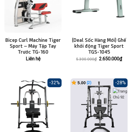
Bicep Curl Machine Tiger
(Deal Sốc Hàng Mới) Ghế
Sport – Máy Tập Tay
khởi động Tiger Sport
Trước TG-160
TGS-1045
Giá
Giá
Liên hệ
2.650.000
₫
5.300.000
₫
gốc
hiện
là:
tại
5.300.000₫.
là:
2.65
-32%
-28%
5.00
(
2
)
trên 5
2
dựa
trên
đánh
giá