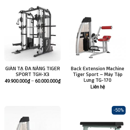
GIÀN TẠ ĐA NĂNG TIGER
Back Extension Machine
SPORT TGH-X3
Tiger Sport – Máy Tập
Lưng TG-170
Khoảng
49.900.000
₫
–
60.000.000
₫
giá:
Liên hệ
từ
49.900.000₫
đến
60.000.000₫
-50%