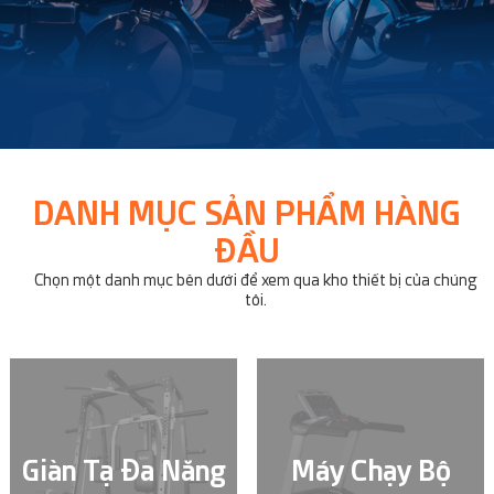
DANH MỤC SẢN PHẨM HÀNG
ĐẦU
Chọn một danh mục bên dưới để xem qua kho thiết bị của chúng
tôi.
Giàn Tạ Đa Năng
Máy Chạy Bộ