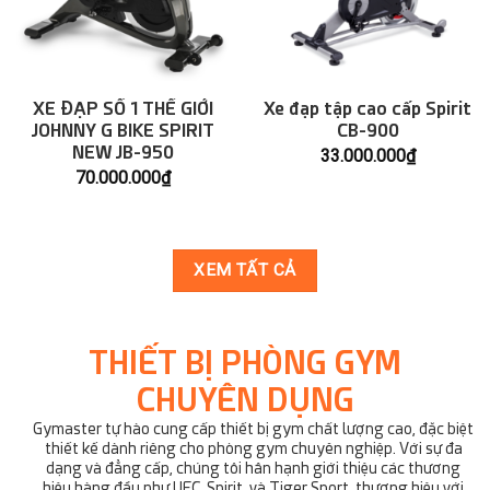
XE ĐẠP SỐ 1 THẾ GIỚI
Xe đạp tập cao cấp Spirit
JOHNNY G BIKE SPIRIT
CB-900
NEW JB-950
33.000.000
₫
70.000.000
₫
XEM TẤT CẢ
THIẾT BỊ PHÒNG GYM
CHUYÊN DỤNG
Gymaster tự hào cung cấp thiết bị gym chất lượng cao, đặc biệt
thiết kế dành riêng cho phòng gym chuyên nghiệp. Với sự đa
dạng và đẳng cấp, chúng tôi hân hạnh giới thiệu các thương
hiệu hàng đầu như UFC, Spirit, và Tiger Sport, thương hiệu với