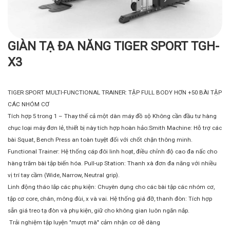
GIÀN TẠ ĐA NĂNG TIGER SPORT TGH-
X
X3
X
TIGER SPORT MULTI-FUNCTIONAL TRAINER: TẬP FULL BODY HƠN +50 BÀI TẬP
T
CÁC NHÓM CƠ
Ti
Tích hợp 5 trong 1 – Thay thế cả một dàn máy đồ sộ Không cần đầu tư hàng
lu
chục loại máy đơn lẻ, thiết bị này tích hợp hoàn hảo:
Smith Machine: Hỗ trợ các
Tí
bài Squat, Bench Press an toàn tuyệt đối với chốt chặn thông minh.
tr
Functional Trainer: Hệ thống cáp đôi linh hoạt, điều chỉnh độ cao đa nấc cho
Tr
hàng trăm bài tập biến hóa.
Pull-up Station: Thanh xà đơn đa năng với nhiều
nh
vị trí tay cầm (Wide, Narrow, Neutral grip).
14
Linh động tháo lắp các phụ kiện: Chuyên dụng cho các bài tập các nhóm cơ,
nh
tập cơ core, chân, mông đùi, x và vai.
Hệ thống giá đỡ, thanh đòn: Tích hợp
Tí
sẵn giá treo tạ đòn và phụ kiện, giữ cho không gian luôn ngăn nắp.
Âm
Trải nghiệm tập luyện "mượt mà" cảm nhận cơ dễ dàng
Bá