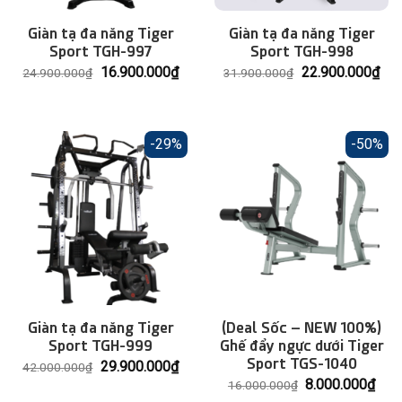
Giàn tạ đa năng Tiger
Giàn tạ đa năng Tiger
Sport TGH-997
Sport TGH-998
Giá
Giá
Giá
Giá
16.900.000
₫
22.900.000
₫
24.900.000
₫
31.900.000
₫
gốc
hiện
gốc
hiệ
là:
tại
là:
tại
24.900.000₫.
là:
31.900.000₫.
là:
16.900.000₫.
22.
-29%
-50%
Giàn tạ đa năng Tiger
(Deal Sốc – NEW 100%)
Sport TGH-999
Ghế đẩy ngực dưới Tiger
Sport TGS-1040
Giá
Giá
29.900.000
₫
42.000.000
₫
gốc
hiện
Giá
Giá
8.000.000
₫
16.000.000
₫
là:
tại
gốc
hiện