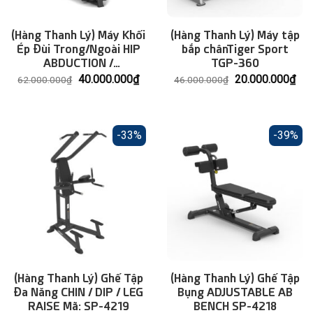
(Hàng Thanh Lý) Máy Khối
(Hàng Thanh Lý) Máy tập
Ép Đùi Trong/Ngoài HIP
bắp chânTiger Sport
ABDUCTION /
TGP-360
ADDUCTION SP-4316
Giá
Giá
Giá
Giá
40.000.000
₫
20.000.000
₫
62.000.000
₫
46.000.000
₫
gốc
hiện
gốc
hiệ
là:
tại
là:
tại
62.000.000₫.
là:
46.000.000₫.
là:
40.000.000₫.
20.
-33%
-39%
(Hàng Thanh Lý) Ghế Tập
(Hàng Thanh Lý) Ghế Tập
Đa Năng CHIN / DIP / LEG
Bụng ADJUSTABLE AB
RAISE Mã: SP-4219
BENCH SP-4218