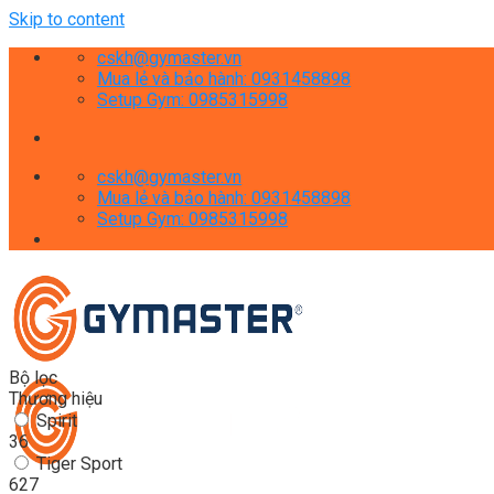
Skip to content
cskh@gymaster.vn
Mua lẻ và bảo hành: 0931458898
Setup Gym: 0985315998
cskh@gymaster.vn
Mua lẻ và bảo hành: 0931458898
Setup Gym: 0985315998
Bộ lọc
Thương hiệu
Spirit
36
Tiger Sport
627