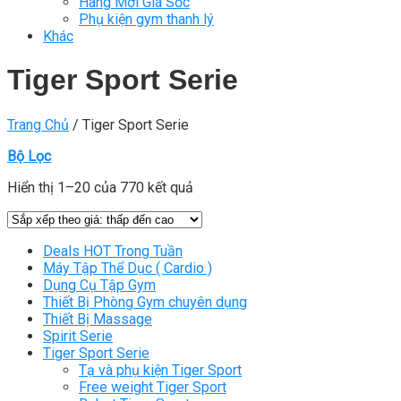
Hàng Mới Giá Sốc
Phụ kiện gym thanh lý
Khác
Tiger Sport Serie
Trang Chủ
/
Tiger Sport Serie
Bộ Lọc
Hiển thị 1–20 của 770 kết quả
Deals HOT Trong Tuần
Máy Tập Thể Dục ( Cardio )
Dụng Cụ Tập Gym
Thiết Bị Phòng Gym chuyên dụng
Thiết Bị Massage
Spirit Serie
Tiger Sport Serie
Tạ và phụ kiện Tiger Sport
Free weight Tiger Sport