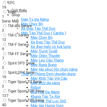
UFC
19
Giới thiệu
Khác
Shop
1
Giàn Tạ Đa Năng
Serie Máy
Máy Chạy Bộ
TM-AN Series
Xe Đạp Tập Thể Dục
3
Máy Tập Thể Dục ( Cardio )
TM-C Series
Máy Chạy Bộ
13
Xe Đạp Tập Thể Dục
TM-F Series
Xe đạp ngồi có tựa lưng
9
Máy Trượt Tuyết
TM-FF Series
Máy Chèo Thuyền
7
Máy Leo Cầu Thang
Spirit SP3 Serie
Máy Rung Bụng
3
Máy tập phục hồi chức năng
Spirit SP4 Serie
Thiết Bị Phòng Gym chuyên dụng
19
Máy Khối Tập Với Cáp
Tiger Sport TG Serie
Máy khối đa năng
3
Robot
Tiger Sport TGP Serie
Ghế Tập Đa Năng
137
Khung Tập Tạ Rời
Tiger Sport TGS Serie
Dàn Tập Thể Lực 360
40
Máy tập Home Gym