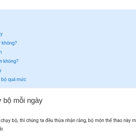
ày
y không?
h
àn không?
y
y bộ quá mức
y bộ mỗi ngày
a chạy bộ, thì chúng ta đều thừa nhận rằng, bộ môn thể thao này m
ãi.