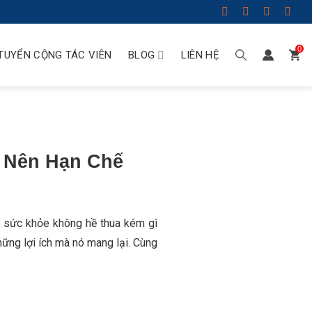
0
TUYỂN CỘNG TÁC VIÊN
BLOG
LIÊN HỆ
 Nên Hạn Chế
ho sức khỏe không hề thua kém gì
ững lợi ích mà nó mang lại. Cùng