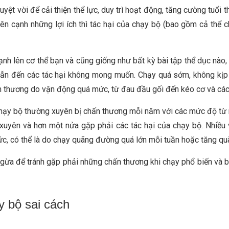
yệt vời để cải thiện thể lực, duy trì hoạt động, tăng cường tuổi
n cạnh những lợi ích thì tác hại của chạy bộ (bao gồm cả thể ch
nh lên cơ thể bạn và cũng giống như bất kỳ bài tập thể dục nào,
dẫn đến các tác hại không mong muốn. Chạy quá sớm, không kịp
 thương do vận động quá mức, từ đau đầu gối đến kéo cơ và các
hạy bộ thường xuyên bị chấn thương mỗi năm với các mức độ từ n
xuyên và hơn một nửa gặp phải các tác hại của chạy bộ. Nhiều
ức, có thể là do chạy quãng đường quá lớn mỗi tuần hoặc tăng q
ngừa để tránh gặp phải những chấn thương khi chạy phổ biến và 
y bộ sai cách