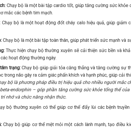
ch:
Chạy bộ là một bài tập cardio tốt, giúp tăng cường sức khỏe 
cơ mắc các bệnh tim mạch.
:
Chạy bộ là một hoạt động đốt cháy calo hiệu quả, giúp giảm c
:
Chạy bộ là một bài tập toàn thân, giúp phát triển sức mạnh và s
ng:
Thực hiện chạy bộ thường xuyên sẽ cải thiện sức bền và khả 
g các hoạt động thường ngày.
tâm trạng:
Chạy bộ giúp giải tỏa căng thẳng và tăng cường sự t
ọc trong não gây ra cảm giác phấn khích và hạnh phúc, giúp cải thi
ạy bộ là phương pháp điều trị hiệu quả cho nhiều người mắc ch
g beta-endorphin – góp phần tăng cường sức khỏe tổng thể của 
n trí nhớ và chức năng nhận thức.
y bộ thường xuyên có thể giúp cơ thể đẩy lùi các bệnh truyề
:
Chạy bộ giúp cơ thể mệt mỏi một cách lành mạnh, tạo điều kiệ