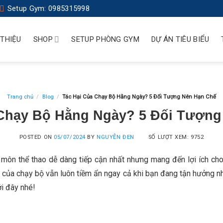
Setup Gym: 0985315998
 THIỆU
SHOP
SETUP PHÒNG GYM
DỰ ÁN TIÊU BIỂU
Trang chủ
/
Blog
/
Tác Hại Của Chạy Bộ Hằng Ngày? 5 Đối Tượng Nên Hạn Chế
 Chạy Bộ Hằng Ngày? 5 Đối Tượng
POSTED ON
05/07/2024
BY
NGUYỄN ĐEN
SỐ LƯỢT XEM: 9752
ộ môn thể thao dễ dàng tiếp cận nhất nhưng mang đến lợi ích c
i của chạy bộ vẫn luôn tiềm ẩn ngay cả khi bạn đang tận hưởng nh
ới đây nhé!