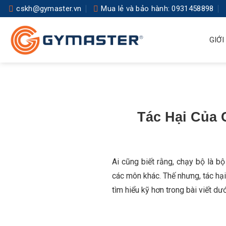
Skip
cskh@gymaster.vn
Mua lẻ và bảo hành: 0931458898
to
content
GIỚI
Tác Hại Của
Ai cũng biết rằng, chạy bộ là b
các môn khác. Thế nhưng, tác hạ
tìm hiểu kỹ hơn trong bài viết dư