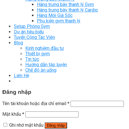
Hàng trưng bày thanh lý Gym
Hàng trưng bày thanh lý Cardio
Hàng Mới Giá Sốc
Phụ kiện gym thanh lý
Setup Phòng Gym
Dự án tiêu biểu
Tuyển Cộng Tác Viên
Blog
Kinh nghiệm đầu tư
Thiết bị gym
Tin tức
Hướng dẫn tập luyện
Chế độ ăn uống
Liên Hệ
Đăng nhập
Tên tài khoản hoặc địa chỉ email
*
Mật khẩu
*
Ghi nhớ mật khẩu
Đăng nhập