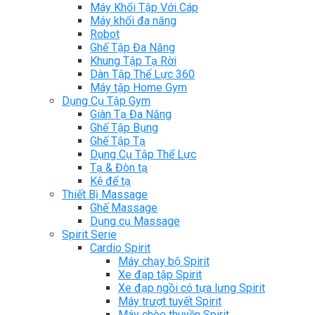
Máy Khối Tập Với Cáp
Máy khối đa năng
Robot
Ghế Tập Đa Năng
Khung Tập Tạ Rời
Dàn Tập Thể Lực 360
Máy tập Home Gym
Dụng Cụ Tập Gym
Giàn Tạ Đa Năng
Ghế Tập Bụng
Ghế Tập Tạ
Dụng Cụ Tập Thể Lực
Tạ & Đòn tạ
Kệ để tạ
Thiết Bị Massage
Ghế Massage
Dụng cụ Massage
Spirit Serie
Cardio Spirit
Máy chạy bộ Spirit
Xe đạp tập Spirit
Xe đạp ngồi có tựa lưng Spirit
Máy trượt tuyết Spirit
Máy chèo thuyền Spirit