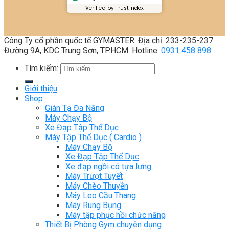
Verified by Trustindex
Công Ty cổ phần quốc tế GYMASTER. Địa chỉ: 233-235-237
Đường 9A, KDC Trung Sơn, TP.HCM. Hotline:
0931 458 898
Tìm kiếm:
Giới thiệu
Shop
Giàn Tạ Đa Năng
Máy Chạy Bộ
Xe Đạp Tập Thể Dục
Máy Tập Thể Dục ( Cardio )
Máy Chạy Bộ
Xe Đạp Tập Thể Dục
Xe đạp ngồi có tựa lưng
Máy Trượt Tuyết
Máy Chèo Thuyền
Máy Leo Cầu Thang
Máy Rung Bụng
Máy tập phục hồi chức năng
Thiết Bị Phòng Gym chuyên dụng