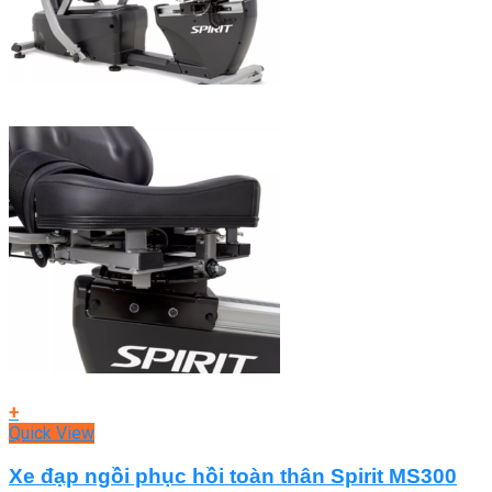
+
Quick View
Xe đạp ngồi phục hồi toàn thân Spirit MS300