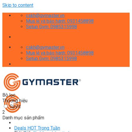
Skip to content
cskh@gymaster.vn
Mua lẻ và bảo hành: 0931458898
Setup Gym: 0985315998
cskh@gymaster.vn
Mua lẻ và bảo hành: 0931458898
Setup Gym: 0985315998
Bộ lọc
Thương hiệu
Spirit
2
Danh mục sản phẩm
Deals HOT Trong Tuần