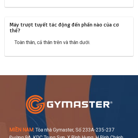
Máy trượt tuyết tác động đến phần nào của cơ
thể?
Toàn thân, cả thân trên và thân dưới.
MIỀN NAM
: Tòa nhà Gymaster, Số 233A-235-237
Đường 9A, KDC Trung Sơn, X.Bình Hưng, H.Bình Chánh,