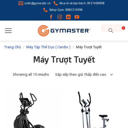
Skip
cskh@gymaster.vn
Mua lẻ và bảo hành: 0931458898
to
Setup Gym: 0985315998
content
BỘ LỌC
0
Trang Chủ
/
Máy Tập Thể Dục ( Cardio )
/
Máy Trượt Tuyết
Máy Trượt Tuyết
Showing all 15 results