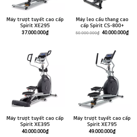
Máy trượt tuyết cao cấp
Máy leo cầu thang cao
Spirit XE295
cấp Spirit CS-800+
Giá
Giá
37.000.000
₫
40.000.000
₫
50.000.000
₫
gốc
hiện
là:
tại
50.000.000₫.
là:
40.
Máy trượt tuyết cao cấp
Máy trượt tuyết cao cấp
Spirit XE395
Spirit XE795
40.000.000
₫
49.000.000
₫