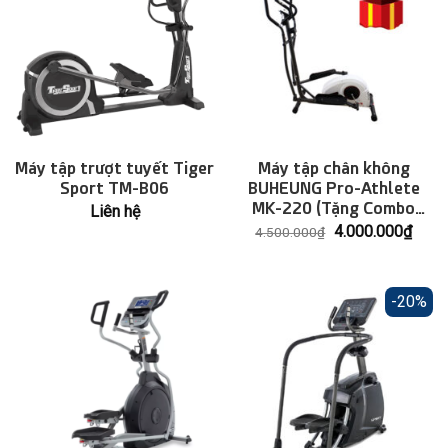
Máy tập trượt tuyết Tiger
Máy tập chân không
Sport TM-B06
BUHEUNG Pro-Athlete
MK-220 (Tặng Combo
Liên hệ
khăn cao cấp)
Giá
Giá
4.000.000
₫
4.500.000
₫
gốc
hiện
là:
tại
4.500.000₫.
là:
4.000
-20%