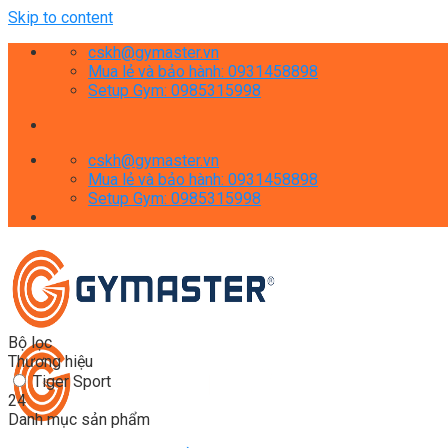
Skip to content
cskh@gymaster.vn
Mua lẻ và bảo hành: 0931458898
Setup Gym: 0985315998
cskh@gymaster.vn
Mua lẻ và bảo hành: 0931458898
Setup Gym: 0985315998
Bộ lọc
Thương hiệu
Tiger Sport
24
Danh mục sản phẩm