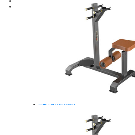
Giới thiệu
Shop
Giàn Tạ Đa Năng
Máy Chạy Bộ
Xe Đạp Tập Thể Dục
Máy Tập Thể Dục ( Cardio )
Máy Chạy Bộ
Xe Đạp Tập Thể Dục
Xe đạp ngồi có tựa lưng
Máy Trượt Tuyết
Máy Chèo Thuyền
Máy Leo Cầu Thang
Máy Rung Bụng
Máy tập phục hồi chức năng
Thiết Bị Phòng Gym chuyên dụng
Máy Khối Tập Với Cáp
Máy khối đa năng
Robot
Ghế Tập Đa Năng
Khung Tập Tạ Rời
Dàn Tập Thể Lực 360
Máy tập Home Gym
Dụng Cụ Tập Gym
Giàn Tạ Đa Năng