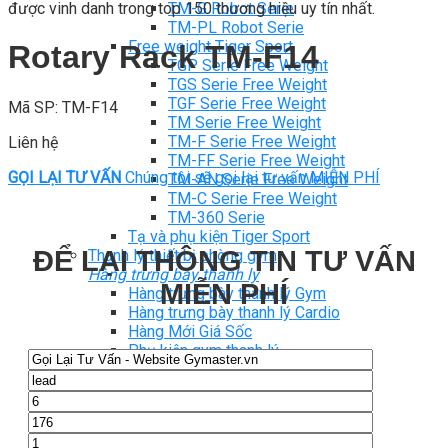
được vinh danh trong top 150 thương hiệu uy tín nhất.
TM-G Robot Serie
TM-PL Robot Serie
Free weight Tiger Sport
Rotary Rack TM-F14
TGP Serie Free Weight
TGS Serie Free Weight
TGF Serie Free Weight
Mã SP: TM-F14
TM Serie Free Weight
TM-F Serie Free Weight
Liên hệ
TM-FF Serie Free Weight
GỌI LẠI TƯ VẤN
Chúng tôi sẽ gọi lại tư vấn MIỄN PHÍ
TM-AN Serie Free Weight
TM-C Serie Free Weight
TM-360 Serie
Tạ và phụ kiện Tiger Sport
ĐỂ LẠI THÔNG TIN TƯ VẤN
Thanh lý thiết bị phòng gym
Hàng trưng bày thanh lý
MIỄN PHÍ
Hàng trưng bày thanh lý Gym
Hàng trưng bày thanh lý Cardio
Hàng Mới Giá Sốc
Phụ kiện gym thanh lý
Setup Phòng Gym
Dự án tiêu biểu
Tuyển Cộng Tác Viên
Blog
Kinh nghiệm đầu tư