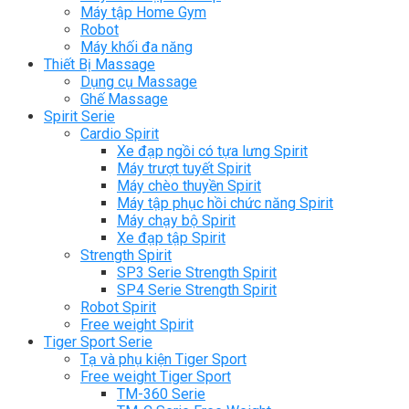
Máy tập Home Gym
Robot
Máy khối đa năng
Thiết Bị Massage
Dụng cụ Massage
Ghế Massage
Spirit Serie
Cardio Spirit
Xe đạp ngồi có tựa lưng Spirit
Máy trượt tuyết Spirit
Máy chèo thuyền Spirit
Máy tập phục hồi chức năng Spirit
Máy chạy bộ Spirit
Xe đạp tập Spirit
Strength Spirit
SP3 Serie Strength Spirit
SP4 Serie Strength Spirit
Robot Spirit
Free weight Spirit
Tiger Sport Serie
Tạ và phụ kiện Tiger Sport
Free weight Tiger Sport
TM-360 Serie