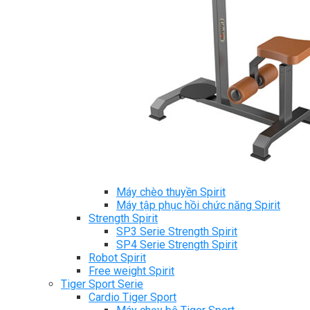
Ghế Tập Bụng
Ghế Tập Tạ
Dụng Cụ Tập Thể Lực
Tạ & Đòn tạ
Kệ để tạ
Thiết Bị Massage
Ghế Massage
Dụng cụ Massage
Spirit Serie
Cardio Spirit
Máy chạy bộ Spirit
Xe đạp tập Spirit
Xe đạp ngồi có tựa lưng Spirit
Máy trượt tuyết Spirit
Máy chèo thuyền Spirit
Máy tập phục hồi chức năng Spirit
Strength Spirit
SP3 Serie Strength Spirit
SP4 Serie Strength Spirit
Robot Spirit
Free weight Spirit
Tiger Sport Serie
Cardio Tiger Sport