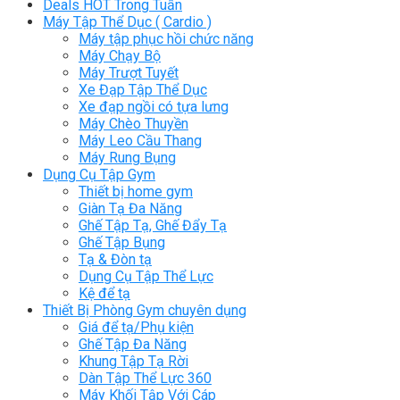
Deals HOT Trong Tuần
Máy Tập Thể Dục ( Cardio )
Máy tập phục hồi chức năng
Máy Chạy Bộ
Máy Trượt Tuyết
Xe Đạp Tập Thể Dục
Xe đạp ngồi có tựa lưng
Máy Chèo Thuyền
Máy Leo Cầu Thang
Máy Rung Bụng
Dụng Cụ Tập Gym
Thiết bị home gym
Giàn Tạ Đa Năng
Ghế Tập Tạ, Ghế Đẩy Tạ
Ghế Tập Bụng
Tạ & Đòn tạ
Dụng Cụ Tập Thể Lực
Kệ để tạ
Thiết Bị Phòng Gym chuyên dụng
Giá để tạ/Phụ kiện
Ghế Tập Đa Năng
Khung Tập Tạ Rời
Dàn Tập Thể Lực 360
Máy Khối Tập Với Cáp