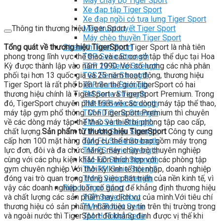
Máy chạy bộ Tiger Sport
Xe đạp tập Tiger Sport
Xe đạp ngồi có tựa lưng Tiger Sport
Thông tin thương hiệu Tiger Sport
Máy trượt tuyết Tiger Sport
Máy chèo thuyền Tiger Sport
Tổng quát về thương hiệu TigerSport
Strength Tiger Sport
Tiger Sport là nhà tiên
phong trong lĩnh vực thể thao và các cơ sở tập thể dục tại Hoa
TGP Serie Strength
Kỳ được thành lập vào năm 1990. Với số lượng các nhà phân
TGP 20 Serie Strength
phối tại hơn 13 quốc gia và 25 năm hoạt động, thương hiệu
TGS Serie Strength
Tiger Sport là rất phổ biến trên thế giới.TigerSport có hai
TGF Serie Strength
thương hiệu chính là TigerSport và TigerSport Premium. Trong
TM Serie Strength
đó, TigerSport chuyên phát triển về các dòng máy tập thể thao,
TM-FB Serie Strength
máy tập gym phổ thông. Còn TigerSport Premium thì chuyên
TM-FD Serie Strength
về các dòng máy tập thể thao và thiết bị phòng tập cao cấp,
TM-C Serie Strength
chất lượng.
Sản phẩm từ thương hiệu TigerSport
TM-AN Serie Strength
Công ty cung
cấp hơn 100 mặt hàng dụng cụ thể thao bao gồm máy trọng
TM-FH Serie Strength
lực đơn, đôi và đa chức năng, máy chạy bộ chuyên nghiệp
TM-FS Serie Strength
cùng với các phụ kiện khác luôn thích hợp với các phòng tập
TM-FD Serie Strength
gym chuyên nghiệp.Với thời kỳ kinh tế hội nhập, doanh nghiệp
TM-FM Serie Strengh
đóng vai trò quan trọng trong việc phát triển của nền kinh tế, vì
TM-F Serie Strength
vậy các doanh nghiệp luôn cố gắng để khẳng định thương hiệu
Robot Tiger Sport
và chất lượng các sản phẩm hay dịch vụ của mình.Với tiêu chí
TGP Serie Robot
thương hiệu có sản phẩm, nhãn hiệu uy tín trên thị trường trong
TM-C Robot Serie
và ngoài nước thì TigerSport đã khẳng định được vị thế khi
TM-H Robot Serie