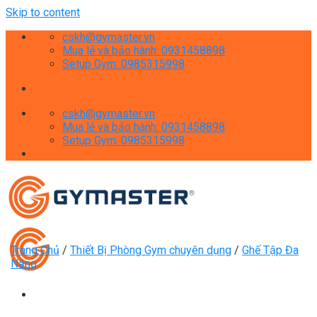
Skip to content
cskh@gymaster.vn
Mua lẻ và bảo hành: 0931458898
Setup Gym: 0985315998
cskh@gymaster.vn
Mua lẻ và bảo hành: 0931458898
Setup Gym: 0985315998
Trang Chủ
/
Thiết Bị Phòng Gym chuyên dụng
/
Ghế Tập Đa
Năng