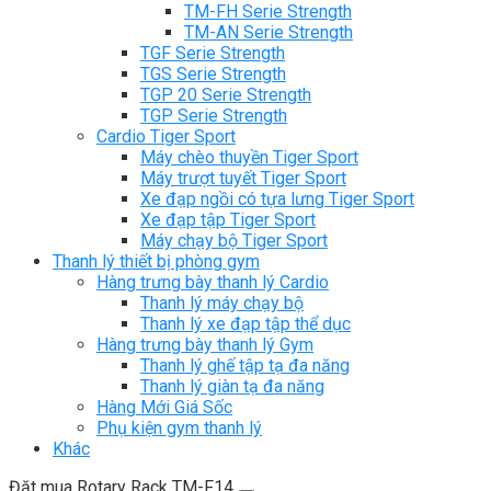
TM-FH Serie Strength
TM-AN Serie Strength
TGF Serie Strength
TGS Serie Strength
TGP 20 Serie Strength
TGP Serie Strength
Cardio Tiger Sport
Máy chèo thuyền Tiger Sport
Máy trượt tuyết Tiger Sport
Xe đạp ngồi có tựa lưng Tiger Sport
Xe đạp tập Tiger Sport
Máy chạy bộ Tiger Sport
Thanh lý thiết bị phòng gym
Hàng trưng bày thanh lý Cardio
Thanh lý máy chạy bộ
Thanh lý xe đạp tập thể dục
Hàng trưng bày thanh lý Gym
Thanh lý ghế tập tạ đa năng
Thanh lý giàn tạ đa năng
Hàng Mới Giá Sốc
Phụ kiện gym thanh lý
Khác
Đặt mua Rotary Rack TM-F14