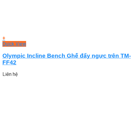
+
Quick View
Olympic Incline Bench Ghế đẩy ngực trên TM-
FF42
Liên hệ