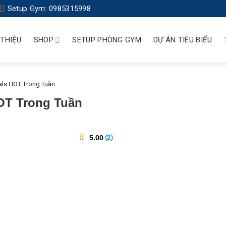
Setup Gym: 0985315998
 THIỆU
SHOP
SETUP PHÒNG GYM
DỰ ÁN TIÊU BIỂU
ls HOT Trong Tuần
OT Trong Tuần
5.00
(
2
)
trên 5
2
dựa
trên
đánh
giá