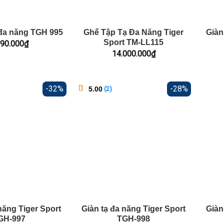
 đa năng TGH 995
Ghế Tập Tạ Đa Năng Tiger
Giàn
Sport TM-LL115
990.000
₫
14.000.000
₫
-32%
-28%
5.00
(
2
)
trên 5
2
dựa
trên
đánh
giá
năng Tiger Sport
Giàn tạ đa năng Tiger Sport
Giàn
GH-997
TGH-998