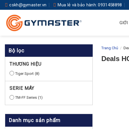
Skip
cskh@gymaster.vn
Mua lẻ và bảo hành: 0931458898
to
content
GIỚI
Trang Chủ
/
Dea
Bộ lọc
Deals H
THƯƠNG HIỆU
Tiger Sport
8
SERIE MÁY
TM-FF Series
1
Danh mục sản phẩm