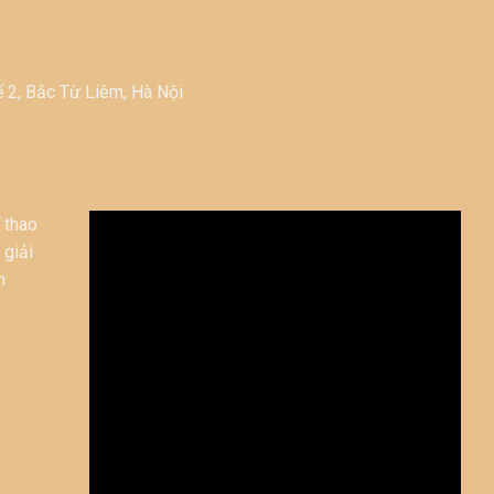
 2, Bắc Từ Liêm, Hà Nội
 thao
 giải
n