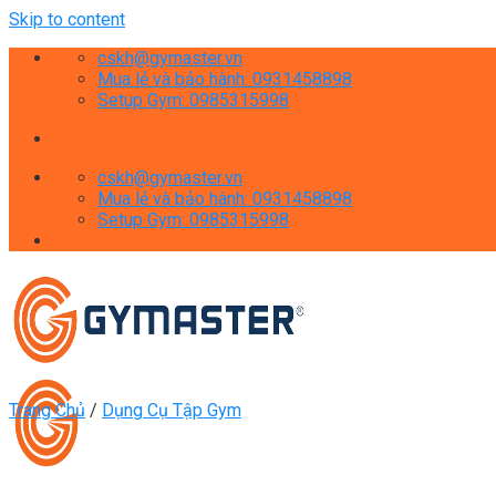
Skip to content
cskh@gymaster.vn
Mua lẻ và bảo hành: 0931458898
Setup Gym: 0985315998
cskh@gymaster.vn
Mua lẻ và bảo hành: 0931458898
Setup Gym: 0985315998
Trang Chủ
/
Dụng Cụ Tập Gym