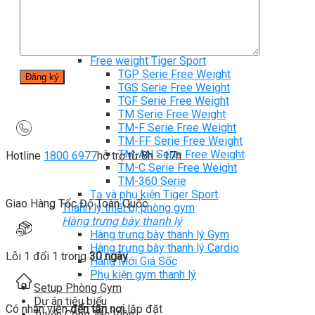
TM-C Robot Serie
TM-H Robot Serie
TM-G Robot Serie
TM-PL Robot Serie
Free weight Tiger Sport
TGP Serie Free Weight
TGS Serie Free Weight
TGF Serie Free Weight
TM Serie Free Weight
TM-F Serie Free Weight
TM-FF Serie Free Weight
TM-AN Serie Free Weight
Hotline
1800 6977
hỗ trợ từ 8h - 17h
TM-C Serie Free Weight
TM-360 Serie
Tạ và phụ kiện Tiger Sport
Giao Hàng Tốc Độ Toàn Quốc
Thanh lý thiết bị phòng gym
Hàng trưng bày thanh lý
Hàng trưng bày thanh lý Gym
Hàng trưng bày thanh lý Cardio
Lỗi 1 đổi 1 trong
30 ngày
Hàng Mới Giá Sốc
Phụ kiện gym thanh lý
Setup Phòng Gym
Dự án tiêu biểu
Có nhân viên
đến tận nơi
lắp đặt
Tuyển Cộng Tác Viên