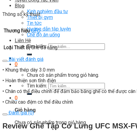
Blog
Kinh nghiệm đầu tư
Thông số kỹ thuật
Thiết bị gym
Tin tức
Hướng dẫn tập luyện
Thương hiệu
UFC
Chế độ ăn uống
Liên Hệ
Tìm kiếm:
Loại Thiết Bị
Ghế đa năng
Bài viết đánh giá
0
• Khung thép dày 3.0 mm
Chưa có sản phẩm trong giỏ hàng.
• Hoàn thiện sơn tĩnh điện
Tìm kiếm:
• Chân có thể điều chỉnh để đảm bảo băng ghế có thể được cân
0
• Chiều cao đệm có thể điều chỉnh
Giỏ hàng
Đánh giá (0)
Chưa có sản phẩm trong giỏ hàng.
Review Ghế Tập Cơ Lưng UFC MSX-F