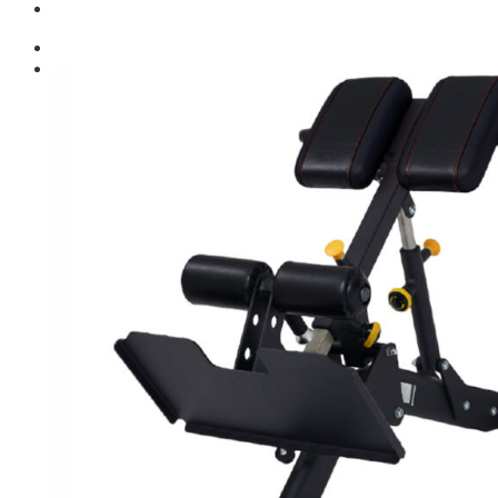
Giới thiệu
Shop
Giàn Tạ Đa Năng
Máy Chạy Bộ
Xe Đạp Tập Thể Dục
Máy Tập Thể Dục ( Cardio )
Máy Chạy Bộ
Xe Đạp Tập Thể Dục
Xe đạp ngồi có tựa lưng
Máy Trượt Tuyết
Máy Chèo Thuyền
Máy Leo Cầu Thang
Máy Rung Bụng
Máy tập phục hồi chức năng
Thiết Bị Phòng Gym chuyên dụng
Máy Khối Tập Với Cáp
Máy khối đa năng
Robot
Ghế Tập Đa Năng
Khung Tập Tạ Rời
Dàn Tập Thể Lực 360
Máy tập Home Gym