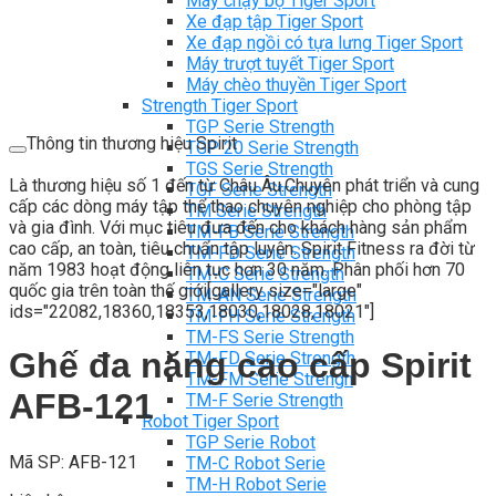
Máy chạy bộ Tiger Sport
Xe đạp tập Tiger Sport
Xe đạp ngồi có tựa lưng Tiger Sport
Máy trượt tuyết Tiger Sport
Máy chèo thuyền Tiger Sport
Strength Tiger Sport
TGP Serie Strength
Thông tin thương hiệu Spirit
TGP 20 Serie Strength
TGS Serie Strength
Là thương hiệu số 1 đến từ Châu Âu.Chuyên phát triển và cung
TGF Serie Strength
cấp các dòng máy tập thể thao chuyên nghiệp cho phòng tập
TM Serie Strength
và gia đình. Với mục tiêu đưa đến cho khách hàng sản phẩm
TM-FB Serie Strength
cao cấp, an toàn, tiêu chuẩn tập luyện. Spirit Fitness ra đời từ
TM-FD Serie Strength
năm 1983 hoạt động liên tục hơn 30 năm. Phân phối hơn 70
TM-C Serie Strength
quốc gia trên toàn thế giới[gallery size="large"
TM-AN Serie Strength
ids="22082,18360,18353,18030,18028,18021"]
TM-FH Serie Strength
TM-FS Serie Strength
Ghế đa năng cao cấp Spirit
TM-FD Serie Strength
TM-FM Serie Strengh
AFB-121
TM-F Serie Strength
Robot Tiger Sport
TGP Serie Robot
Mã SP: AFB-121
TM-C Robot Serie
TM-H Robot Serie