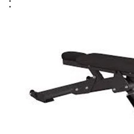
Giới thiệu
Shop
Giàn Tạ Đa Năng
Máy Chạy Bộ
Xe Đạp Tập Thể Dục
Máy Tập Thể Dục ( Cardio )
Máy Chạy Bộ
Xe Đạp Tập Thể Dục
Xe đạp ngồi có tựa lưng
Máy Trượt Tuyết
Máy Chèo Thuyền
Máy Leo Cầu Thang
Máy Rung Bụng
Máy tập phục hồi chức năng
Thiết Bị Phòng Gym chuyên dụng
Máy Khối Tập Với Cáp
Máy khối đa năng
Robot
Ghế Tập Đa Năng
Khung Tập Tạ Rời
Dàn Tập Thể Lực 360
Máy tập Home Gym
Dụng Cụ Tập Gym
Giàn Tạ Đa Năng