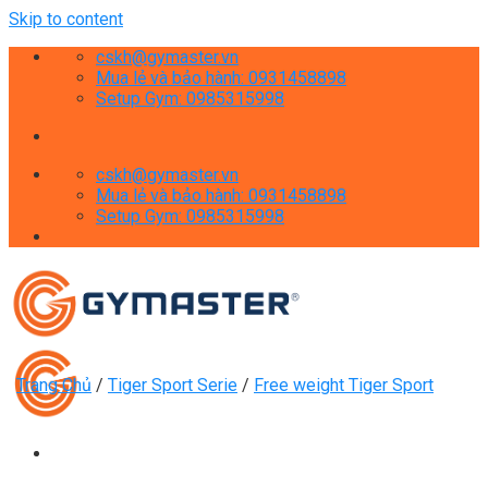
Skip to content
cskh@gymaster.vn
Mua lẻ và bảo hành: 0931458898
Setup Gym: 0985315998
cskh@gymaster.vn
Mua lẻ và bảo hành: 0931458898
Setup Gym: 0985315998
Trang Chủ
/
Tiger Sport Serie
/
Free weight Tiger Sport