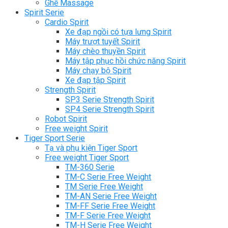
Ghế Massage
Spirit Serie
Cardio Spirit
Xe đạp ngồi có tựa lưng Spirit
Máy trượt tuyết Spirit
Máy chèo thuyền Spirit
Máy tập phục hồi chức năng Spirit
Máy chạy bộ Spirit
Xe đạp tập Spirit
Strength Spirit
SP3 Serie Strength Spirit
SP4 Serie Strength Spirit
Robot Spirit
Free weight Spirit
Tiger Sport Serie
Tạ và phụ kiện Tiger Sport
Free weight Tiger Sport
TM-360 Serie
TM-C Serie Free Weight
TM Serie Free Weight
TM-AN Serie Free Weight
TM-FF Serie Free Weight
TM-F Serie Free Weight
TM-H Serie Free Weight