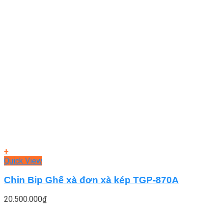
+
Quick View
Chin Bip Ghế xà đơn xà kép TGP-870A
20.500.000
₫