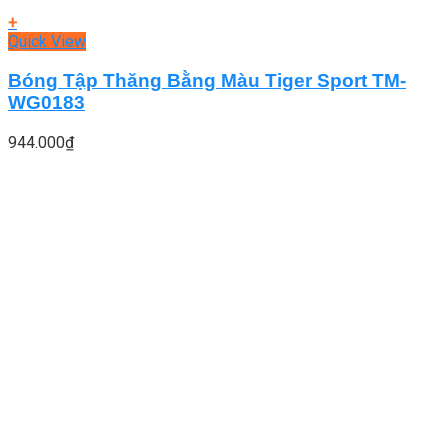
+
Quick View
Bóng Tập Thăng Bằng Màu Tiger Sport TM-
WG0183
944.000
₫