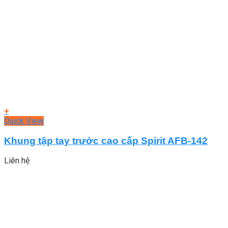
+
Quick View
Khung tập tay trước cao cấp Spirit AFB-142
Liên hệ