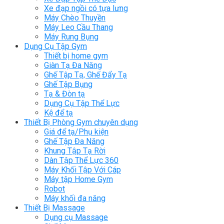
Xe đạp ngồi có tựa lưng
Máy Chèo Thuyền
Máy Leo Cầu Thang
Máy Rung Bụng
Dụng Cụ Tập Gym
Thiết bị home gym
Giàn Tạ Đa Năng
Ghế Tập Tạ, Ghế Đẩy Tạ
Ghế Tập Bụng
Tạ & Đòn tạ
Dụng Cụ Tập Thể Lực
Kệ để tạ
Thiết Bị Phòng Gym chuyên dụng
Giá để tạ/Phụ kiện
Ghế Tập Đa Năng
Khung Tập Tạ Rời
Dàn Tập Thể Lực 360
Máy Khối Tập Với Cáp
Máy tập Home Gym
Robot
Máy khối đa năng
Thiết Bị Massage
Dụng cụ Massage