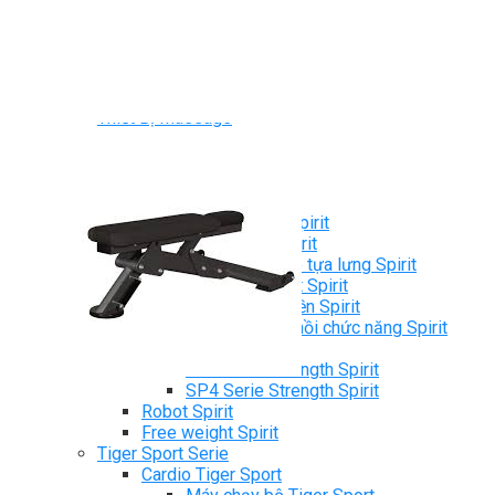
Ghế Tập Bụng
Ghế Tập Tạ
Dụng Cụ Tập Thể Lực
Tạ & Đòn tạ
Kệ để tạ
Thiết Bị Massage
Ghế Massage
Dụng cụ Massage
Spirit Serie
Cardio Spirit
Máy chạy bộ Spirit
Xe đạp tập Spirit
Xe đạp ngồi có tựa lưng Spirit
Máy trượt tuyết Spirit
Máy chèo thuyền Spirit
Máy tập phục hồi chức năng Spirit
Strength Spirit
SP3 Serie Strength Spirit
SP4 Serie Strength Spirit
Robot Spirit
Free weight Spirit
Tiger Sport Serie
Cardio Tiger Sport