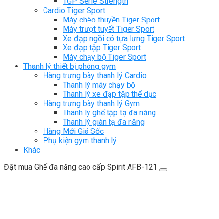
TGP Serie Strength
Cardio Tiger Sport
Máy chèo thuyền Tiger Sport
Máy trượt tuyết Tiger Sport
Xe đạp ngồi có tựa lưng Tiger Sport
Xe đạp tập Tiger Sport
Máy chạy bộ Tiger Sport
Thanh lý thiết bị phòng gym
Hàng trưng bày thanh lý Cardio
Thanh lý máy chạy bộ
Thanh lý xe đạp tập thể dục
Hàng trưng bày thanh lý Gym
Thanh lý ghế tập tạ đa năng
Thanh lý giàn tạ đa năng
Hàng Mới Giá Sốc
Phụ kiện gym thanh lý
Khác
Đặt mua Ghế đa năng cao cấp Spirit AFB-121