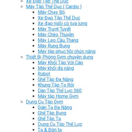
Xe Đạp Tập Thể Dục
Máy Tập Thể Dục ( Cardio )
Máy Chạy Bộ
Xe Đạp Tập Thể Dục
Xe đạp ngồi có tựa lưng
Máy Trượt Tuyết
Máy Chèo Thuyền
Máy Leo Cầu Thang
Máy Rung Bụng
Máy tập phục hồi chức năng
Thiết Bị Phòng Gym chuyên dụng
Máy Khối Tập Với Cáp
Máy khối đa năng
Robot
Ghế Tập Đa Năng
Khung Tập Tạ Rời
Dàn Tập Thể Lực 360
Máy tập Home Gym
Dụng Cụ Tập Gym
Giàn Tạ Đa Năng
Ghế Tập Bụng
Ghế Tập Tạ
Dụng Cụ Tập Thể Lực
Tạ & Đòn tạ