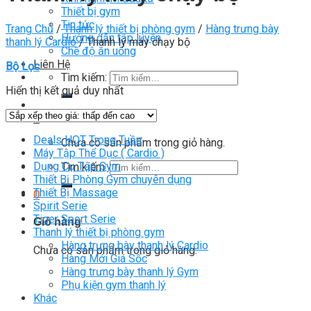
Thiết bị gym
Tin tức
Trang Chủ
/
Thanh lý thiết bị phòng gym
/
Hàng trưng bày
Hướng dẫn tập luyện
thanh lý Cardio
/
Thanh lý máy chạy bộ
Chế độ ăn uống
Liên Hệ
Bộ Lọc
Tìm kiếm:
Hiển thị kết quả duy nhất
0
Deals HOT Trong Tuần
Chưa có sản phẩm trong giỏ hàng.
Máy Tập Thể Dục ( Cardio )
Dụng Cụ Tập Gym
Tìm kiếm:
Thiết Bị Phòng Gym chuyên dụng
Thiết Bị Massage
0
Spirit Serie
Tiger Sport Serie
Giỏ hàng
Thanh lý thiết bị phòng gym
Hàng trưng bày thanh lý Cardio
Chưa có sản phẩm trong giỏ hàng.
Hàng Mới Giá Sốc
Hàng trưng bày thanh lý Gym
Phụ kiện gym thanh lý
Khác