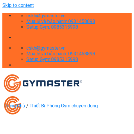
Skip to content
cskh@gymaster.vn
Mua lẻ và bảo hành: 0931458898
Setup Gym: 0985315998
cskh@gymaster.vn
Mua lẻ và bảo hành: 0931458898
Setup Gym: 0985315998
Trang Chủ
/
Thiết Bị Phòng Gym chuyên dụng