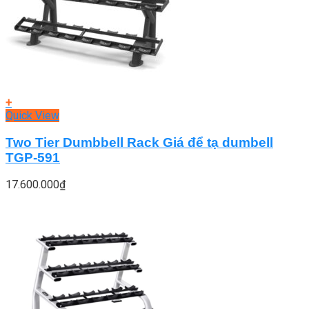
+
Quick View
Two Tier Dumbbell Rack Giá để tạ dumbell
TGP-591
17.600.000
₫