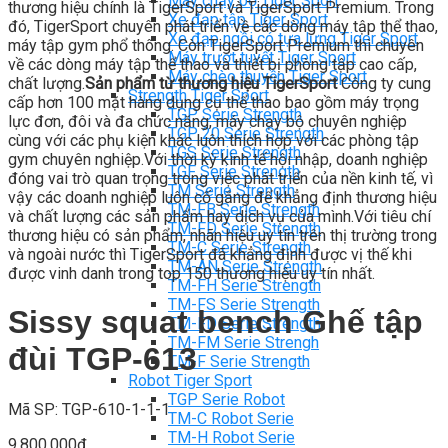
Máy chạy bộ Tiger Sport
thương hiệu chính là TigerSport và TigerSport Premium. Trong
Xe đạp tập Tiger Sport
đó, TigerSport chuyên phát triển về các dòng máy tập thể thao,
Xe đạp ngồi có tựa lưng Tiger Sport
máy tập gym phổ thông. Còn TigerSport Premium thì chuyên
Máy trượt tuyết Tiger Sport
về các dòng máy tập thể thao và thiết bị phòng tập cao cấp,
Máy chèo thuyền Tiger Sport
chất lượng.
Sản phẩm từ thương hiệu TigerSport
Công ty cung
Strength Tiger Sport
cấp hơn 100 mặt hàng dụng cụ thể thao bao gồm máy trọng
TGP Serie Strength
lực đơn, đôi và đa chức năng, máy chạy bộ chuyên nghiệp
TGP 20 Serie Strength
cùng với các phụ kiện khác luôn thích hợp với các phòng tập
TGS Serie Strength
gym chuyên nghiệp.Với thời kỳ kinh tế hội nhập, doanh nghiệp
TGF Serie Strength
đóng vai trò quan trọng trong việc phát triển của nền kinh tế, vì
TM Serie Strength
vậy các doanh nghiệp luôn cố gắng để khẳng định thương hiệu
TM-FB Serie Strength
và chất lượng các sản phẩm hay dịch vụ của mình.Với tiêu chí
TM-FD Serie Strength
thương hiệu có sản phẩm, nhãn hiệu uy tín trên thị trường trong
TM-C Serie Strength
và ngoài nước thì TigerSport đã khẳng định được vị thế khi
TM-AN Serie Strength
được vinh danh trong top 150 thương hiệu uy tín nhất.
TM-FH Serie Strength
TM-FS Serie Strength
Sissy squat bench Ghế tập
TM-FD Serie Strength
TM-FM Serie Strengh
đùi TGP-613
TM-F Serie Strength
Robot Tiger Sport
TGP Serie Robot
Mã SP: TGP-610-1-1-1
TM-C Robot Serie
TM-H Robot Serie
9.800.000
₫