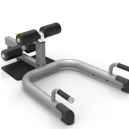
Giới thiệu
Shop
Giàn Tạ Đa Năng
Máy Chạy Bộ
Xe Đạp Tập Thể Dục
Máy Tập Thể Dục ( Cardio )
Máy Chạy Bộ
Xe Đạp Tập Thể Dục
Xe đạp ngồi có tựa lưng
Máy Trượt Tuyết
Máy Chèo Thuyền
Máy Leo Cầu Thang
Máy Rung Bụng
Máy tập phục hồi chức năng
Thiết Bị Phòng Gym chuyên dụng
Máy Khối Tập Với Cáp
Máy khối đa năng
Robot
Ghế Tập Đa Năng
Khung Tập Tạ Rời
Dàn Tập Thể Lực 360
Máy tập Home Gym
Dụng Cụ Tập Gym
Giàn Tạ Đa Năng