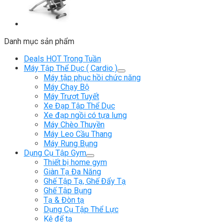
Danh mục sản phẩm
Deals HOT Trong Tuần
Máy Tập Thể Dục ( Cardio )
Máy tập phục hồi chức năng
Máy Chạy Bộ
Máy Trượt Tuyết
Xe Đạp Tập Thể Dục
Xe đạp ngồi có tựa lưng
Máy Chèo Thuyền
Máy Leo Cầu Thang
Máy Rung Bụng
Dụng Cụ Tập Gym
Thiết bị home gym
Giàn Tạ Đa Năng
Ghế Tập Tạ, Ghế Đẩy Tạ
Ghế Tập Bụng
Tạ & Đòn tạ
Dụng Cụ Tập Thể Lực
Kệ để tạ