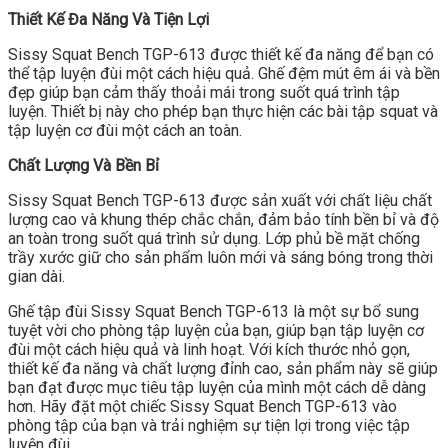
Thiết Kế Đa Năng Và Tiện Lợi
Sissy Squat Bench TGP-613 được thiết kế đa năng để bạn có
thể tập luyện đùi một cách hiệu quả. Ghế đệm mút êm ái và bền
đẹp giúp bạn cảm thấy thoải mái trong suốt quá trình tập
luyện. Thiết bị này cho phép bạn thực hiện các bài tập squat và
tập luyện cơ đùi một cách an toàn.
Chất Lượng Và Bền Bỉ
Sissy Squat Bench TGP-613 được sản xuất với chất liệu chất
lượng cao và khung thép chắc chắn, đảm bảo tính bền bỉ và độ
an toàn trong suốt quá trình sử dụng. Lớp phủ bề mặt chống
trầy xước giữ cho sản phẩm luôn mới và sáng bóng trong thời
gian dài.
Ghế tập đùi Sissy Squat Bench TGP-613 là một sự bổ sung
tuyệt vời cho phòng tập luyện của bạn, giúp bạn tập luyện cơ
đùi một cách hiệu quả và linh hoạt. Với kích thước nhỏ gọn,
thiết kế đa năng và chất lượng đỉnh cao, sản phẩm này sẽ giúp
bạn đạt được mục tiêu tập luyện của mình một cách dễ dàng
hơn. Hãy đặt một chiếc Sissy Squat Bench TGP-613 vào
phòng tập của bạn và trải nghiệm sự tiện lợi trong việc tập
luyện đùi.