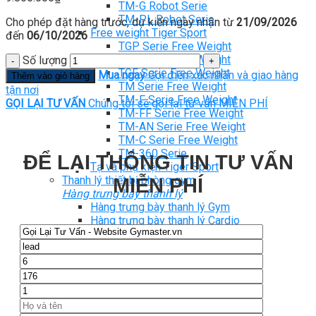
TM-G Robot Serie
TM-PL Robot Serie
Cho phép đặt hàng trước, dự kiến ngày nhận từ
21/09/2026
Free weight Tiger Sport
đến
06/10/2026
TGP Serie Free Weight
TGS Serie Free Weight
Số lượng
TGF Serie Free Weight
Mua ngay
Gọi điện xác nhận và giao hàng
Thêm vào giỏ hàng
TM Serie Free Weight
tận nơi
TM-F Serie Free Weight
GỌI LẠI TƯ VẤN
Chúng tôi sẽ gọi lại tư vấn MIỄN PHÍ
TM-FF Serie Free Weight
TM-AN Serie Free Weight
TM-C Serie Free Weight
TM-360 Serie
ĐỂ LẠI THÔNG TIN TƯ VẤN
Tạ và phụ kiện Tiger Sport
Thanh lý thiết bị phòng gym
MIỄN PHÍ
Hàng trưng bày thanh lý
Hàng trưng bày thanh lý Gym
Hàng trưng bày thanh lý Cardio
Hàng Mới Giá Sốc
Phụ kiện gym thanh lý
Setup Phòng Gym
Dự án tiêu biểu
Tuyển Cộng Tác Viên
Blog
Kinh nghiệm đầu tư