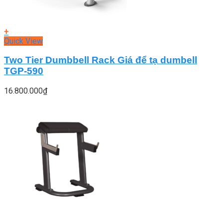
+
Quick View
Two Tier Dumbbell Rack Giá để tạ dumbell
TGP-590
16.800.000
₫