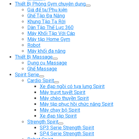
Thiết Bị Phòng Gym chuyên dụng
Giá để tạ/Phụ kiện
Ghế Tập Đa Năng
Khung Tập Tạ Rời
Dàn Tập Thể Lực 360
Máy Khối Tập Với Cáp
Máy tập Home Gym
Robot
Máy khối đa năng
Thiết Bị Massage
Dụng cụ Massage
Ghế Massage
Spirit Serie
Cardio Spirit
Xe đạp ngồi có tựa lưng Spirit
Máy trượt tuyết Spirit
Máy chèo thuyền Spirit
Máy tập phục hồi chức năng Spirit
Máy chạy bộ Spirit
Xe đạp tập Spirit
Strength Spirit
SP3 Serie Strength Spirit
SP4 Serie Strength Spirit