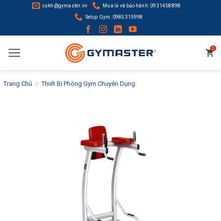
Skip
cskh@gymaster.vn
Mua lẻ và bảo hành: 0931458898
to
Setup Gym: 0985315998
content
0
Trang Chủ
/
Thiết Bị Phòng Gym Chuyên Dụng