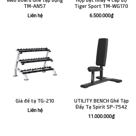
Web Board Ghế tập bụng
Hộp bật nhảy 4 cấp độ
TM-AN57
Tiger Sport TM-WG170
Liên hệ
6.500.000
₫
Giá để tạ TG-210
UTILITY BENCH Ghế Tập
Đẩy Tạ Spirit SP-7542
Liên hệ
11.000.000
₫