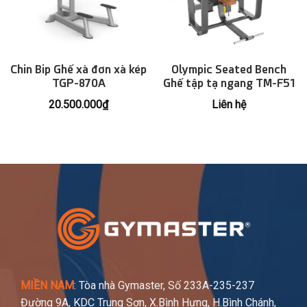
Chin Bip Ghế xà đơn xà kép
Olympic Seated Bench
TGP-870A
Ghế tập tạ ngang TM-F51
20.500.000
₫
Liên hệ
MIỀN NAM
: Tòa nhà Gymaster, Số 233A-235-237
Đường 9A, KDC Trung Sơn, X.Bình Hưng, H.Bình Chánh,