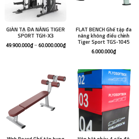
GIÀN TẠ ĐA NĂNG TIGER
FLAT BENCH Ghế tập đa
SPORT TGH-X3
năng không điều chỉnh
Tiger Sport TGS-1045
Khoảng
49.900.000
₫
–
60.000.000
₫
giá:
6.000.000
₫
từ
49.900.000₫
đến
60.000.000₫