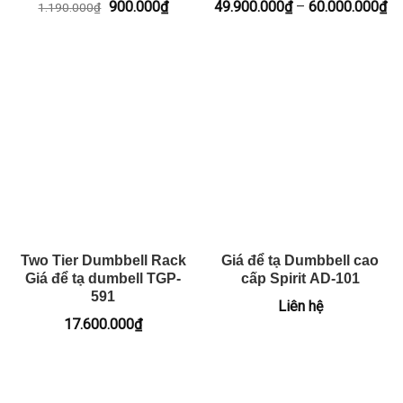
Giá
Giá
Kh
900.000
₫
49.900.000
₫
–
60.000.000
₫
1.190.000
₫
gốc
hiện
giá
là:
tại
từ
1.190.000₫.
là:
49
900.000₫.
đế
60
Two Tier Dumbbell Rack
Giá để tạ Dumbbell cao
Giá để tạ dumbell TGP-
cấp Spirit AD-101
591
Liên hệ
17.600.000
₫