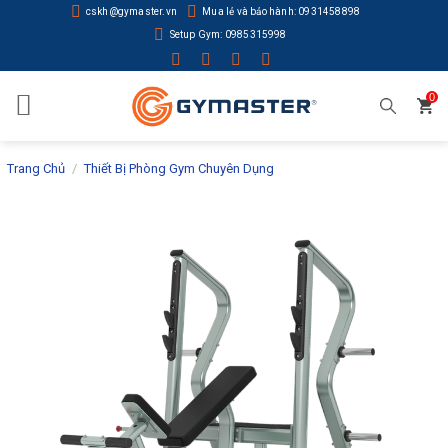
Skip
cskh@gymaster.vn
Mua lẻ và bảo hành: 0931458898
to
Setup Gym: 0985315998
content
0
Trang Chủ
/
Thiết Bị Phòng Gym Chuyên Dụng