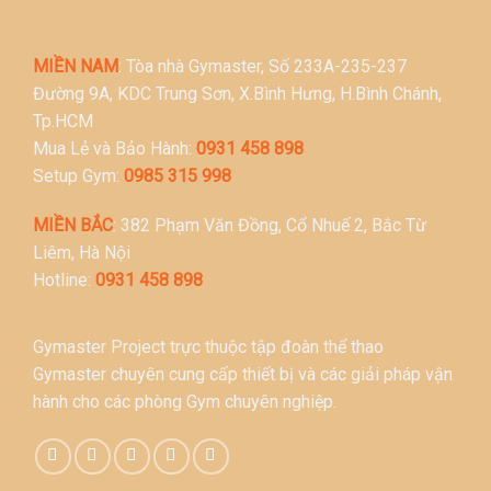
MIỀN NAM
: Tòa nhà Gymaster, Số 233A-235-237
Đường 9A, KDC Trung Sơn, X.Bình Hưng, H.Bình Chánh,
Tp.HCM
Mua Lẻ và Bảo Hành:
0931 458 898
Setup Gym:
0985 315 998
MIỀN BẮC
: 382 Phạm Văn Đồng, Cổ Nhuế 2, Bắc Từ
Liêm, Hà Nội
Hotline:
0931 458 898
Gymaster Project trực thuộc tập đoàn thể thao
Gymaster chuyên cung cấp thiết bị và các giải pháp vận
hành cho các phòng Gym chuyên nghiệp.