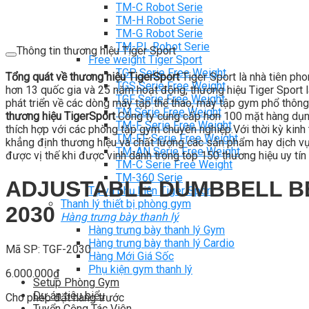
TM-C Robot Serie
TM-H Robot Serie
TM-G Robot Serie
TM-PL Robot Serie
Thông tin thương hiệu Tiger Sport
Free weight Tiger Sport
TGP Serie Free Weight
Tổng quát về thương hiệu TigerSport
Tiger Sport là nhà tiên ph
TGS Serie Free Weight
hơn 13 quốc gia và 25 năm hoạt động, thương hiệu Tiger Sport là
TGF Serie Free Weight
phát triển về các dòng máy tập thể thao, máy tập gym phổ thông
TM Serie Free Weight
thương hiệu TigerSport
Công ty cung cấp hơn 100 mặt hàng dụng
TM-F Serie Free Weight
thích hợp với các phòng tập gym chuyên nghiệp.Với thời kỳ kinh t
TM-FF Serie Free Weight
khẳng định thương hiệu và chất lượng các sản phẩm hay dịch vụ c
TM-AN Serie Free Weight
được vị thế khi được vinh danh trong top 150 thương hiệu uy tín 
TM-C Serie Free Weight
TM-360 Serie
ADJUSTABLE DUMBBELL BENC
Tạ và phụ kiện Tiger Sport
Thanh lý thiết bị phòng gym
2030
Hàng trưng bày thanh lý
Hàng trưng bày thanh lý Gym
Hàng trưng bày thanh lý Cardio
Mã SP: TGF-2030
Hàng Mới Giá Sốc
Phụ kiện gym thanh lý
6.000.000
₫
Setup Phòng Gym
Dự án tiêu biểu
Cho phép đặt hàng trước
Tuyển Cộng Tác Viên