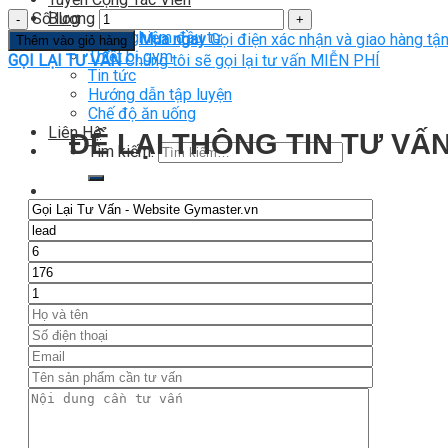
Số lượng
Blog
Kinh nghiệm đầu tư
Mua ngay
Gọi điện xác nhận và giao hàng tận
Thêm vào giỏ hàng
Thiết bị gym
GỌI LẠI TƯ VẤN
Chúng tôi sẽ gọi lại tư vấn MIỄN PHÍ
Tin tức
Hướng dẫn tập luyện
Chế độ ăn uống
Liên Hệ
ĐỂ LẠI THÔNG TIN TƯ VẤN
Tìm kiếm:
0
Chưa có sản phẩm trong giỏ hàng.
Tìm kiếm:
0
Giỏ hàng
Chưa có sản phẩm trong giỏ hàng.