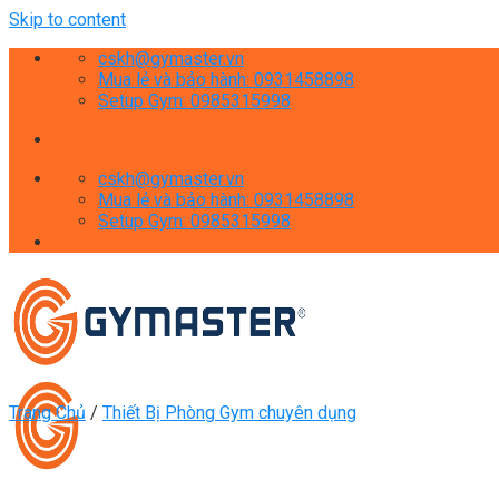
Skip to content
cskh@gymaster.vn
Mua lẻ và bảo hành: 0931458898
Setup Gym: 0985315998
cskh@gymaster.vn
Mua lẻ và bảo hành: 0931458898
Setup Gym: 0985315998
Trang Chủ
/
Thiết Bị Phòng Gym chuyên dụng