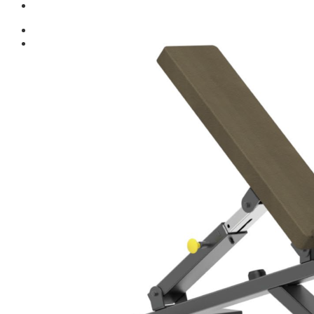
Giới thiệu
Shop
Giàn Tạ Đa Năng
Máy Chạy Bộ
Xe Đạp Tập Thể Dục
Máy Tập Thể Dục ( Cardio )
Máy Chạy Bộ
Xe Đạp Tập Thể Dục
Xe đạp ngồi có tựa lưng
Máy Trượt Tuyết
Máy Chèo Thuyền
Máy Leo Cầu Thang
Máy Rung Bụng
Máy tập phục hồi chức năng
Thiết Bị Phòng Gym chuyên dụng
Máy Khối Tập Với Cáp
Máy khối đa năng
Robot
Ghế Tập Đa Năng
Khung Tập Tạ Rời
Dàn Tập Thể Lực 360
Máy tập Home Gym