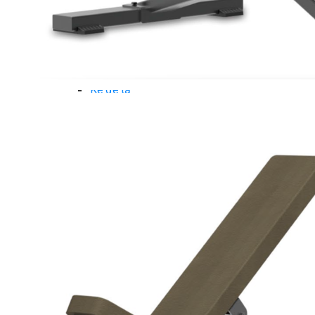
Dụng Cụ Tập Gym
Giàn Tạ Đa Năng
Ghế Tập Bụng
Ghế Tập Tạ
Dụng Cụ Tập Thể Lực
Tạ & Đòn tạ
Kệ để tạ
Thiết Bị Massage
Ghế Massage
Dụng cụ Massage
Spirit Serie
Cardio Spirit
Máy chạy bộ Spirit
Xe đạp tập Spirit
Xe đạp ngồi có tựa lưng Spirit
Máy trượt tuyết Spirit
Máy chèo thuyền Spirit
Máy tập phục hồi chức năng Spirit
Strength Spirit
SP3 Serie Strength Spirit
SP4 Serie Strength Spirit
Robot Spirit
Free weight Spirit