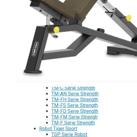
Tiger Sport Serie
Cardio Tiger Sport
Máy chạy bộ Tiger Sport
Xe đạp tập Tiger Sport
Xe đạp ngồi có tựa lưng Tiger Sport
Máy trượt tuyết Tiger Sport
Máy chèo thuyền Tiger Sport
Strength Tiger Sport
TGP Serie Strength
TGP 20 Serie Strength
TGS Serie Strength
TGF Serie Strength
TM Serie Strength
TM-FB Serie Strength
TM-FD Serie Strength
TM-C Serie Strength
TM-AN Serie Strength
TM-FH Serie Strength
TM-FS Serie Strength
TM-FD Serie Strength
TM-FM Serie Strengh
TM-F Serie Strength
Robot Tiger Sport
TGP Serie Robot