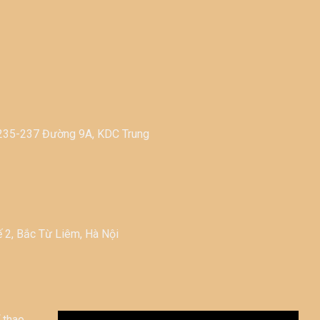
-235-237 Đường 9A, KDC Trung
 2, Bắc Từ Liêm, Hà Nội
 thao