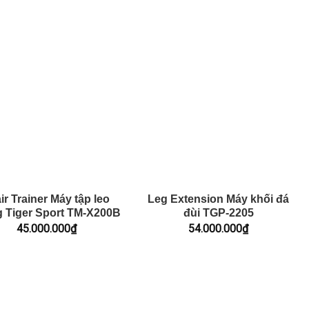
ir Trainer Máy tập leo
Leg Extension Máy khối đá
g Tiger Sport TM-X200B
đùi TGP-2205
45.000.000
₫
54.000.000
₫