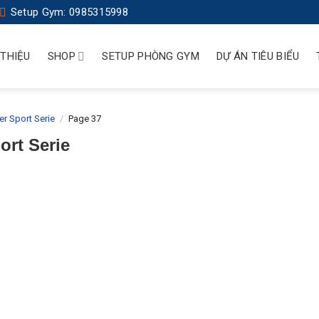
Setup Gym: 0985315998
 THIỆU
SHOP
SETUP PHÒNG GYM
DỰ ÁN TIÊU BIỂU
er Sport Serie
/
Page 37
ort Serie