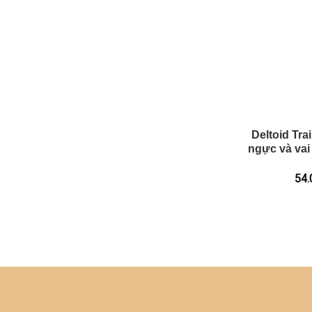
Deltoid Tra
ngực và vai
54.