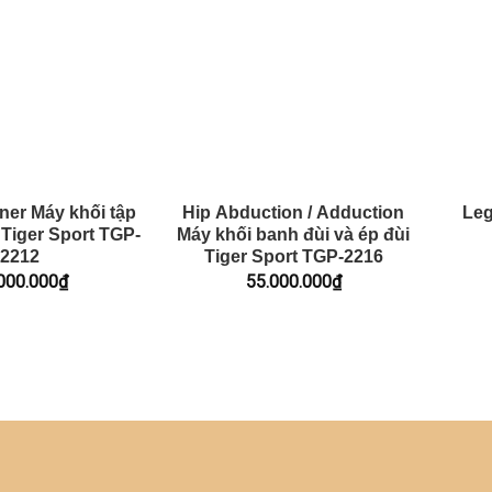
iner Máy khối tập
Hip Abduction / Adduction
Leg
 Tiger Sport TGP-
Máy khối banh đùi và ép đùi
2212
Tiger Sport TGP-2216
000.000
₫
55.000.000
₫