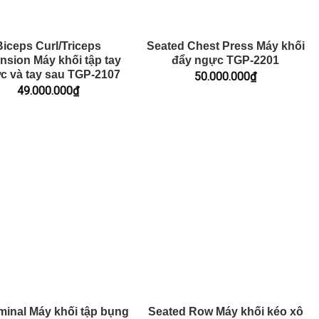
Biceps Curl/Triceps
Seated Chest Press Máy khối
nsion Máy khối tập tay
đẩy ngực TGP-2201
c và tay sau TGP-2107
50.000.000
₫
49.000.000
₫
inal Máy khối tập bụng
Seated Row Máy khối kéo xô