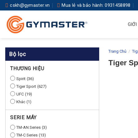
Skip
cskh@gymaster.vn
Mua lẻ và bảo hành: 0931458898
to
content
GIỚI
Trang Chủ
/
Tig
Bộ lọc
Tiger Sp
THƯƠNG HIỆU
Spirit
36
Tiger Sport
627
UFC
19
Khác
1
SERIE MÁY
TM-AN Series
3
TM-C Series
13