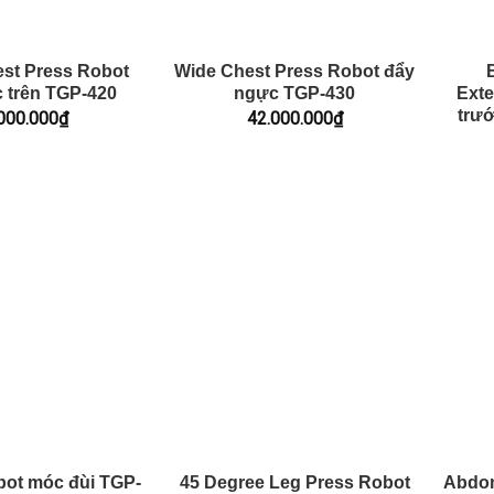
est Press Robot
Wide Chest Press Robot đẩy
 trên TGP-420
ngực TGP-430
Exte
trướ
000.000
₫
42.000.000
₫
bot móc đùi TGP-
45 Degree Leg Press Robot
Abdom