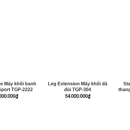
se Máy khối banh
Leg Extension Máy khối đá
Sta
 Sport TGP-2222
đùi TGP-304
than
000.000
₫
54.000.000
₫