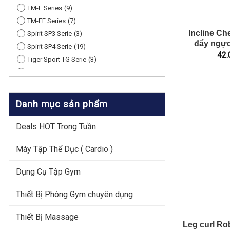
TM-F Series
9
TM-FF Series
7
Incline Ch
Spirit SP3 Serie
3
đẩy ngực
Spirit SP4 Serie
19
42.
Tiger Sport TG Serie
3
Tiger Sport TGP Serie
137
Tiger Sport TGS Serie
40
Tiger Sport TGF Serie
41
Danh mục sản phẩm
Deals HOT Trong Tuần
Máy Tập Thể Dục ( Cardio )
Dụng Cụ Tập Gym
Thiết Bị Phòng Gym chuyên dụng
Thiết Bị Massage
Leg curl Ro