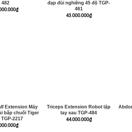
482
đạp đùi nghiêng 45 độ TGP-
461
000.000
₫
43.000.000
₫
lf Extension Máy
Triceps Extension Robot tập
Abdom
i bắp chuối Tiger
tay sau TGP-484
t TGP-2217
44.000.000
₫
000.000
₫