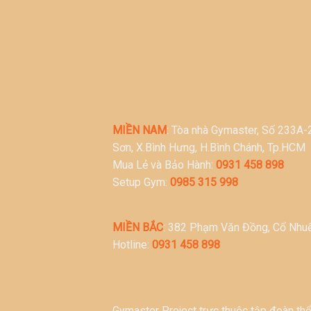
MIỀN NAM
: Tòa nhà Gymaster, Số 233A
Sơn, X.Bình Hưng, H.Bình Chánh, Tp.HCM
Mua Lẻ và Bảo Hành:
0931 458 898
Setup Gym:
0985 315 998
MIỀN BẮC
: 382 Phạm Văn Đồng, Cổ Nhuế
Hotline:
0931 458 898
Gymaster Project trực thuộc tập đoàn thể