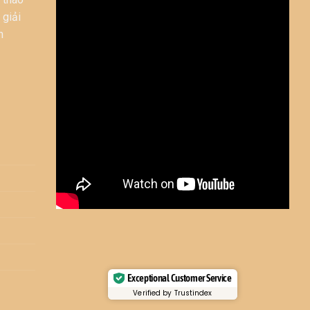
 giải
n
Exceptional Customer Service
Verified by Trustindex