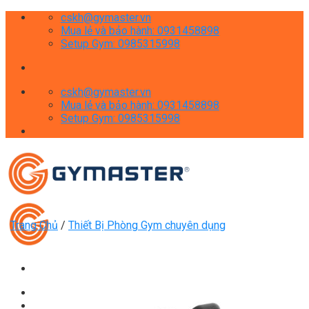
Skip
cskh@gymaster.vn
to
Mua lẻ và bảo hành: 0931458898
content
Setup Gym: 0985315998
cskh@gymaster.vn
Mua lẻ và bảo hành: 0931458898
Setup Gym: 0985315998
Trang Chủ
/
Thiết Bị Phòng Gym chuyên dụng
Giới thiệu
Shop