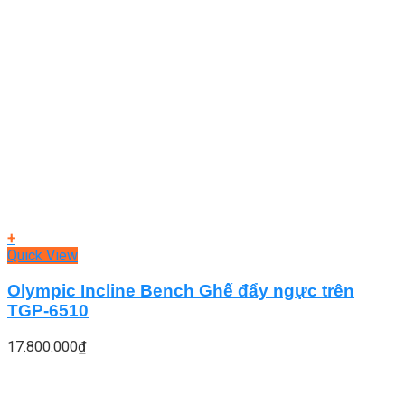
+
Quick View
Olympic Incline Bench Ghế đẩy ngực trên
TGP-6510
17.800.000
₫