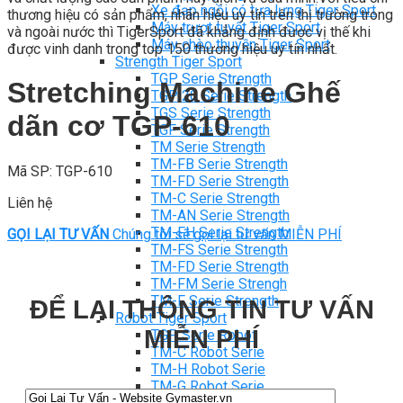
Xe đạp ngồi có tựa lưng Tiger Sport
thương hiệu có sản phẩm, nhãn hiệu uy tín trên thị trường trong
Máy trượt tuyết Tiger Sport
và ngoài nước thì TigerSport đã khẳng định được vị thế khi
Máy chèo thuyền Tiger Sport
được vinh danh trong top 150 thương hiệu uy tín nhất.
Strength Tiger Sport
TGP Serie Strength
Stretching Machine Ghế
TGP 20 Serie Strength
TGS Serie Strength
dãn cơ TGP-610
TGF Serie Strength
TM Serie Strength
TM-FB Serie Strength
Mã SP: TGP-610
TM-FD Serie Strength
TM-C Serie Strength
Liên hệ
TM-AN Serie Strength
TM-FH Serie Strength
GỌI LẠI TƯ VẤN
Chúng tôi sẽ gọi lại tư vấn MIỄN PHÍ
TM-FS Serie Strength
TM-FD Serie Strength
TM-FM Serie Strengh
TM-F Serie Strength
ĐỂ LẠI THÔNG TIN TƯ VẤN
Robot Tiger Sport
MIỄN PHÍ
TGP Serie Robot
TM-C Robot Serie
TM-H Robot Serie
TM-G Robot Serie