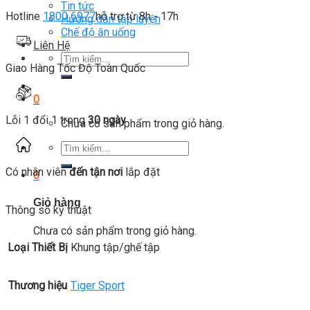
Tin tức
Hotline
1800 6977
hỗ trợ từ 8h - 17h
Hướng dẫn tập luyện
Chế độ ăn uống
Liên Hệ
Tìm
Giao Hàng Tốc Độ Toàn Quốc
kiếm:
0
Lỗi 1 đổi 1 trong
30 ngày
Chưa có sản phẩm trong giỏ hàng.
Tìm
kiếm:
Có nhân viên
đến tận nơi
lắp đặt
0
Giỏ hàng
Thông số kỹ thuật
Chưa có sản phẩm trong giỏ hàng.
Loại Thiết Bị
Khung tập/ghế tập
Thương hiệu
Tiger Sport