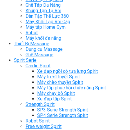
Ghế Tập Đa Năng
Khung Tập Tạ Rời
Dàn Tập Thể Lực 360
Máy Khối Tập Với Cáp
Máy tập Home Gym
Robot
Máy khối đa năng
Thiết Bị Massage
Dụng cụ Massage
Ghế Massage
Spirit Serie
Cardio Spirit
Xe đạp ngồi có tựa lưng Spirit
Máy trượt tuyết Spirit
Máy chèo thuyền Spirit
Máy tập phục hồi chức năng Spirit
Máy chạy bộ Spirit
Xe đạp tập Spirit
Strength Spirit
SP3 Serie Strength Spirit
SP4 Serie Strength Spirit
Robot Spirit
Free weight Spirit