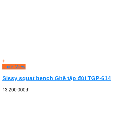
+
Quick View
Sissy squat bench Ghế tập đùi TGP-614
13.200.000
₫