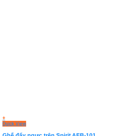
+
Quick View
Ghế đẩy ngực trên Spirit AFB-101