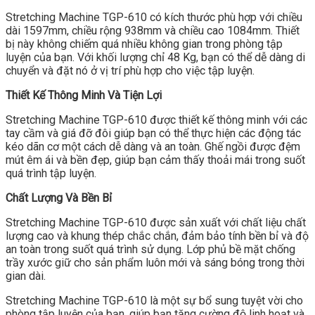
Stretching Machine TGP-610 có kích thước phù hợp với chiều
dài 1597mm, chiều rộng 938mm và chiều cao 1084mm. Thiết
bị này không chiếm quá nhiều không gian trong phòng tập
luyện của bạn. Với khối lượng chỉ 48 Kg, bạn có thể dễ dàng di
chuyển và đặt nó ở vị trí phù hợp cho việc tập luyện.
Thiết Kế Thông Minh Và Tiện Lợi
Stretching Machine TGP-610 được thiết kế thông minh với các
tay cầm và giá đỡ đôi giúp bạn có thể thực hiện các động tác
kéo dãn cơ một cách dễ dàng và an toàn. Ghế ngồi được đệm
mút êm ái và bền đẹp, giúp bạn cảm thấy thoải mái trong suốt
quá trình tập luyện.
Chất Lượng Và Bền Bỉ
Stretching Machine TGP-610 được sản xuất với chất liệu chất
lượng cao và khung thép chắc chắn, đảm bảo tính bền bỉ và độ
an toàn trong suốt quá trình sử dụng. Lớp phủ bề mặt chống
trầy xước giữ cho sản phẩm luôn mới và sáng bóng trong thời
gian dài.
Stretching Machine TGP-610 là một sự bổ sung tuyệt vời cho
phòng tập luyện của bạn, giúp bạn tăng cường độ linh hoạt và