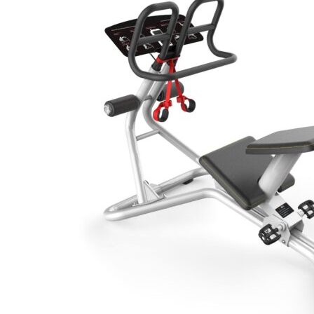
Giàn Tạ Đa Năng
Máy Chạy Bộ
Xe Đạp Tập Thể Dục
Máy Tập Thể Dục ( Cardio )
Máy Chạy Bộ
Xe Đạp Tập Thể Dục
Xe đạp ngồi có tựa lưng
Máy Trượt Tuyết
Máy Chèo Thuyền
Máy Leo Cầu Thang
Máy Rung Bụng
Máy tập phục hồi chức năng
Thiết Bị Phòng Gym chuyên dụng
Máy Khối Tập Với Cáp
Máy khối đa năng
Robot
Ghế Tập Đa Năng
Khung Tập Tạ Rời
Dàn Tập Thể Lực 360
Máy tập Home Gym
Dụng Cụ Tập Gym
Giàn Tạ Đa Năng
Ghế Tập Bụng