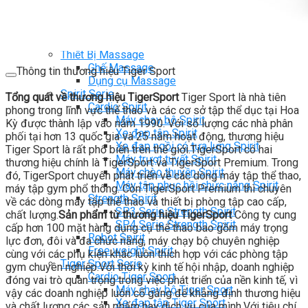
Ghế Tập Tạ
Dụng Cụ Tập Thể Lực
Tạ & Đòn tạ
Kệ để tạ
Thiết Bị Massage
Ghế Massage
Thông tin thương hiệu Tiger Sport
Dụng cụ Massage
Spirit Serie
Tổng quát về thương hiệu TigerSport
Tiger Sport là nhà tiên
Cardio Spirit
phong trong lĩnh vực thể thao và các cơ sở tập thể dục tại Hoa
Máy chạy bộ Spirit
Kỳ được thành lập vào năm 1990. Với số lượng các nhà phân
Xe đạp tập Spirit
phối tại hơn 13 quốc gia và 25 năm hoạt động, thương hiệu
Xe đạp ngồi có tựa lưng Spirit
Tiger Sport là rất phổ biến trên thế giới.TigerSport có hai
Máy trượt tuyết Spirit
thương hiệu chính là TigerSport và TigerSport Premium. Trong
Máy chèo thuyền Spirit
đó, TigerSport chuyên phát triển về các dòng máy tập thể thao,
Máy tập phục hồi chức năng Spirit
máy tập gym phổ thông. Còn TigerSport Premium thì chuyên
Strength Spirit
về các dòng máy tập thể thao và thiết bị phòng tập cao cấp,
SP3 Serie Strength Spirit
chất lượng.
Sản phẩm từ thương hiệu TigerSport
Công ty cung
SP4 Serie Strength Spirit
cấp hơn 100 mặt hàng dụng cụ thể thao bao gồm máy trọng
Robot Spirit
lực đơn, đôi và đa chức năng, máy chạy bộ chuyên nghiệp
Free weight Spirit
cùng với các phụ kiện khác luôn thích hợp với các phòng tập
Tiger Sport Serie
gym chuyên nghiệp.Với thời kỳ kinh tế hội nhập, doanh nghiệp
Cardio Tiger Sport
đóng vai trò quan trọng trong việc phát triển của nền kinh tế, vì
Máy chạy bộ Tiger Sport
vậy các doanh nghiệp luôn cố gắng để khẳng định thương hiệu
Xe đạp tập Tiger Sport
và chất lượng các sản phẩm hay dịch vụ của mình.Với tiêu chí