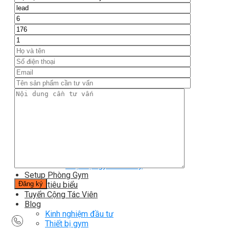
TM-PL Robot Serie
Free weight Tiger Sport
TGP Serie Free Weight
TGS Serie Free Weight
TGF Serie Free Weight
TM Serie Free Weight
TM-F Serie Free Weight
TM-FF Serie Free Weight
TM-AN Serie Free Weight
TM-C Serie Free Weight
TM-360 Serie
Tạ và phụ kiện Tiger Sport
Thanh lý thiết bị phòng gym
Hàng trưng bày thanh lý
Hàng trưng bày thanh lý Gym
Hàng trưng bày thanh lý Cardio
Hàng Mới Giá Sốc
Phụ kiện gym thanh lý
Setup Phòng Gym
Dự án tiêu biểu
Tuyển Cộng Tác Viên
Blog
Kinh nghiệm đầu tư
Thiết bị gym