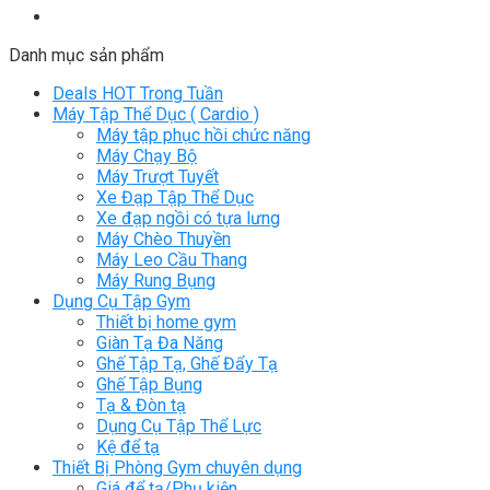
Danh mục sản phẩm
Deals HOT Trong Tuần
Máy Tập Thể Dục ( Cardio )
Máy tập phục hồi chức năng
Máy Chạy Bộ
Máy Trượt Tuyết
Xe Đạp Tập Thể Dục
Xe đạp ngồi có tựa lưng
Máy Chèo Thuyền
Máy Leo Cầu Thang
Máy Rung Bụng
Dụng Cụ Tập Gym
Thiết bị home gym
Giàn Tạ Đa Năng
Ghế Tập Tạ, Ghế Đẩy Tạ
Ghế Tập Bụng
Tạ & Đòn tạ
Dụng Cụ Tập Thể Lực
Kệ để tạ
Thiết Bị Phòng Gym chuyên dụng
Giá để tạ/Phụ kiện