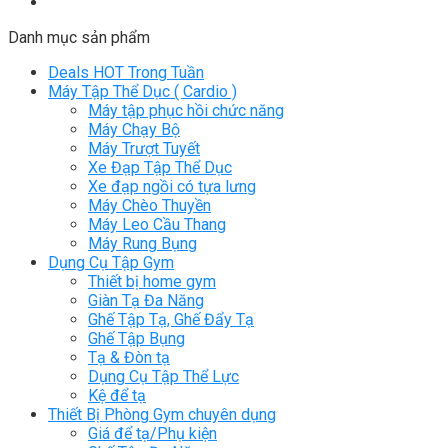
Danh mục sản phẩm
Deals HOT Trong Tuần
Máy Tập Thể Dục ( Cardio )
Máy tập phục hồi chức năng
Máy Chạy Bộ
Máy Trượt Tuyết
Xe Đạp Tập Thể Dục
Xe đạp ngồi có tựa lưng
Máy Chèo Thuyền
Máy Leo Cầu Thang
Máy Rung Bụng
Dụng Cụ Tập Gym
Thiết bị home gym
Giàn Tạ Đa Năng
Ghế Tập Tạ, Ghế Đẩy Tạ
Ghế Tập Bụng
Tạ & Đòn tạ
Dụng Cụ Tập Thể Lực
Kệ để tạ
Thiết Bị Phòng Gym chuyên dụng
Giá để tạ/Phụ kiện