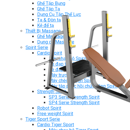
Ghế Tập Bụng
Ghế Tập Tạ
Dụng Cụ Tập Thể Lực
Tạ & Đòn tạ
Kệ để tạ
Thiết Bị Massage
Ghế Massage
Dụng cụ Massage
Spirit Serie
Cardio Spirit
Máy chạy bộ Spirit
Xe đạp tập Spirit
Xe đạp ngồi có tựa lưng Spirit
Máy trượt tuyết Spirit
Máy chèo thuyền Spirit
Máy tập phục hồi chức năng Spirit
Strength Spirit
SP3 Serie Strength Spirit
SP4 Serie Strength Spirit
Robot Spirit
Free weight Spirit
Tiger Sport Serie
Cardio Tiger Sport