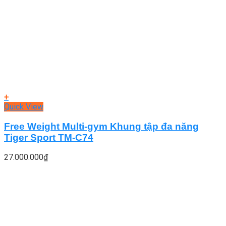
+
Quick View
Free Weight Multi-gym Khung tập đa năng
Tiger Sport TM-C74
27.000.000
₫