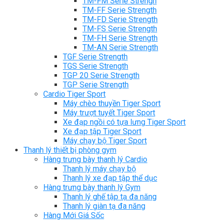
TM-FM Serie Strengh
TM-FF Serie Strength
TM-FD Serie Strength
TM-FS Serie Strength
TM-FH Serie Strength
TM-AN Serie Strength
TGF Serie Strength
TGS Serie Strength
TGP 20 Serie Strength
TGP Serie Strength
Cardio Tiger Sport
Máy chèo thuyền Tiger Sport
Máy trượt tuyết Tiger Sport
Xe đạp ngồi có tựa lưng Tiger Sport
Xe đạp tập Tiger Sport
Máy chạy bộ Tiger Sport
Thanh lý thiết bị phòng gym
Hàng trưng bày thanh lý Cardio
Thanh lý máy chạy bộ
Thanh lý xe đạp tập thể dục
Hàng trưng bày thanh lý Gym
Thanh lý ghế tập tạ đa năng
Thanh lý giàn tạ đa năng
Hàng Mới Giá Sốc