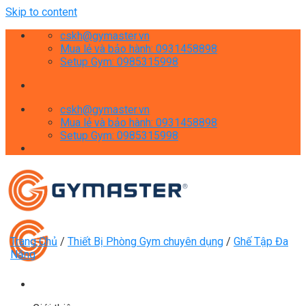
Skip to content
cskh@gymaster.vn
Mua lẻ và bảo hành: 0931458898
Setup Gym: 0985315998
cskh@gymaster.vn
Mua lẻ và bảo hành: 0931458898
Setup Gym: 0985315998
Trang Chủ
/
Thiết Bị Phòng Gym chuyên dụng
/
Ghế Tập Đa
Năng