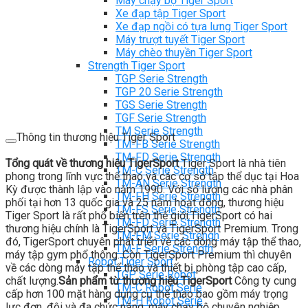
Máy chạy bộ Tiger Sport
Xe đạp tập Tiger Sport
Xe đạp ngồi có tựa lưng Tiger Sport
Máy trượt tuyết Tiger Sport
Máy chèo thuyền Tiger Sport
Strength Tiger Sport
TGP Serie Strength
TGP 20 Serie Strength
TGS Serie Strength
TGF Serie Strength
TM Serie Strength
Thông tin thương hiệu Tiger Sport
TM-FB Serie Strength
TM-FD Serie Strength
Tổng quát về thương hiệu TigerSport
Tiger Sport là nhà tiên
TM-C Serie Strength
phong trong lĩnh vực thể thao và các cơ sở tập thể dục tại Hoa
TM-AN Serie Strength
Kỳ được thành lập vào năm 1990. Với số lượng các nhà phân
TM-FH Serie Strength
phối tại hơn 13 quốc gia và 25 năm hoạt động, thương hiệu
TM-FS Serie Strength
Tiger Sport là rất phổ biến trên thế giới.TigerSport có hai
TM-FD Serie Strength
thương hiệu chính là TigerSport và TigerSport Premium. Trong
TM-FM Serie Strengh
đó, TigerSport chuyên phát triển về các dòng máy tập thể thao,
TM-F Serie Strength
máy tập gym phổ thông. Còn TigerSport Premium thì chuyên
Robot Tiger Sport
về các dòng máy tập thể thao và thiết bị phòng tập cao cấp,
TGP Serie Robot
chất lượng.
Sản phẩm từ thương hiệu TigerSport
Công ty cung
TM-C Robot Serie
cấp hơn 100 mặt hàng dụng cụ thể thao bao gồm máy trọng
TM-H Robot Serie
lực đơn, đôi và đa chức năng, máy chạy bộ chuyên nghiệp