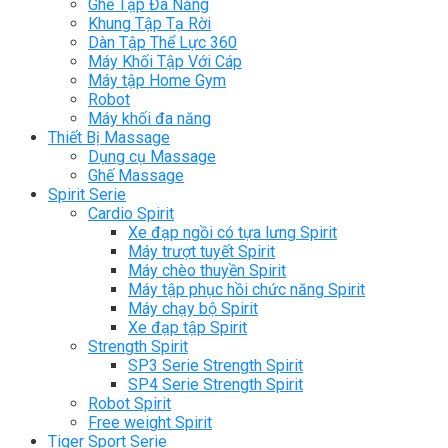
Ghế Tập Đa Năng
Khung Tập Tạ Rời
Dàn Tập Thể Lực 360
Máy Khối Tập Với Cáp
Máy tập Home Gym
Robot
Máy khối đa năng
Thiết Bị Massage
Dụng cụ Massage
Ghế Massage
Spirit Serie
Cardio Spirit
Xe đạp ngồi có tựa lưng Spirit
Máy trượt tuyết Spirit
Máy chèo thuyền Spirit
Máy tập phục hồi chức năng Spirit
Máy chạy bộ Spirit
Xe đạp tập Spirit
Strength Spirit
SP3 Serie Strength Spirit
SP4 Serie Strength Spirit
Robot Spirit
Free weight Spirit
Tiger Sport Serie