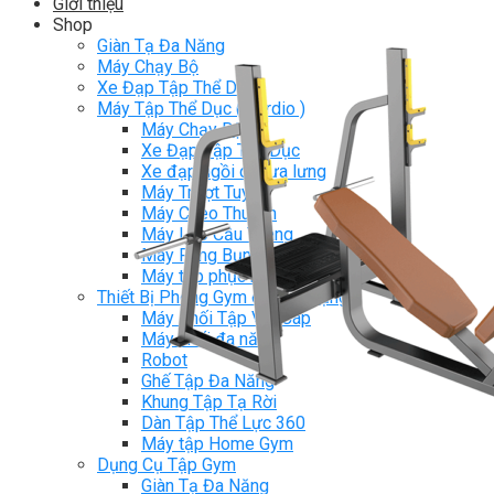
Giới thiệu
Shop
Giàn Tạ Đa Năng
Máy Chạy Bộ
Xe Đạp Tập Thể Dục
Máy Tập Thể Dục ( Cardio )
Máy Chạy Bộ
Xe Đạp Tập Thể Dục
Xe đạp ngồi có tựa lưng
Máy Trượt Tuyết
Máy Chèo Thuyền
Máy Leo Cầu Thang
Máy Rung Bụng
Máy tập phục hồi chức năng
Thiết Bị Phòng Gym chuyên dụng
Máy Khối Tập Với Cáp
Máy khối đa năng
Robot
Ghế Tập Đa Năng
Khung Tập Tạ Rời
Dàn Tập Thể Lực 360
Máy tập Home Gym
Dụng Cụ Tập Gym
Giàn Tạ Đa Năng