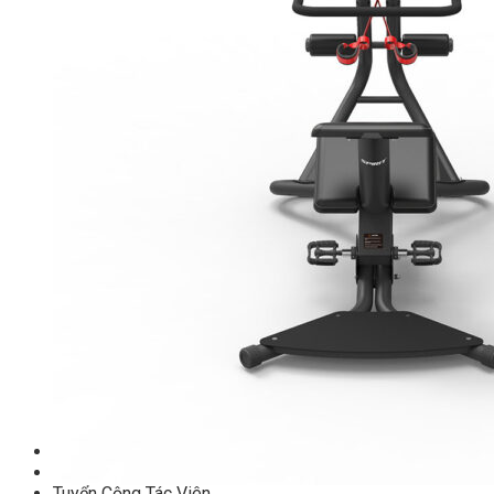
TM-C Robot Serie
TM-H Robot Serie
TM-G Robot Serie
TM-PL Robot Serie
Free weight Tiger Sport
TGP Serie Free Weight
TGS Serie Free Weight
TGF Serie Free Weight
TM Serie Free Weight
TM-F Serie Free Weight
TM-FF Serie Free Weight
TM-AN Serie Free Weight
TM-C Serie Free Weight
TM-360 Serie
Tạ và phụ kiện Tiger Sport
Thanh lý thiết bị phòng gym
Hàng trưng bày thanh lý
Hàng trưng bày thanh lý Gym
Hàng trưng bày thanh lý Cardio
Hàng Mới Giá Sốc
Phụ kiện gym thanh lý
Setup Phòng Gym
Dự án tiêu biểu
Tuyển Cộng Tác Viên