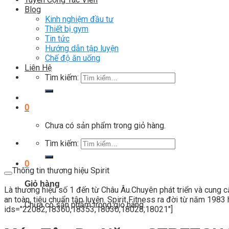
Blog
Kinh nghiệm đầu tư
Thiết bị gym
Tin tức
Hướng dẫn tập luyện
Chế độ ăn uống
Liên Hệ
Tìm kiếm:
0
Chưa có sản phẩm trong giỏ hàng.
Tìm kiếm:
0
Thông tin thương hiệu Spirit
Giỏ hàng
Là thương hiệu số 1 đến từ Châu Âu.Chuyên phát triển và cung 
an toàn, tiêu chuẩn tập luyện. Spirit Fitness ra đời từ năm 1983
Chưa có sản phẩm trong giỏ hàng.
ids="22082,18360,18353,18030,18028,18021"]