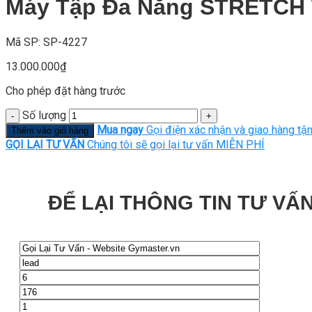
Máy Tập Đa Năng STRETCH 
Mã SP: SP-4227
13.000.000
₫
Cho phép đặt hàng trước
Số lượng
Mua ngay
Gọi điện xác nhận và giao hàng tận
Thêm vào giỏ hàng
GỌI LẠI TƯ VẤN
Chúng tôi sẽ gọi lại tư vấn MIỄN PHÍ
ĐỂ LẠI THÔNG TIN TƯ VẤN