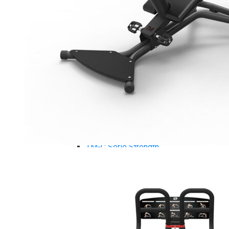
Tiger Sport Serie
Cardio Tiger Sport
Máy chạy bộ Tiger Sport
Xe đạp tập Tiger Sport
Xe đạp ngồi có tựa lưng Tiger Sport
Máy trượt tuyết Tiger Sport
Máy chèo thuyền Tiger Sport
Strength Tiger Sport
TGP Serie Strength
TGP 20 Serie Strength
TGS Serie Strength
TGF Serie Strength
TM Serie Strength
TM-FB Serie Strength
TM-FD Serie Strength
TM-C Serie Strength
TM-AN Serie Strength
TM-FH Serie Strength
TM-FS Serie Strength
TM-FD Serie Strength
TM-FM Serie Strengh
TM-F Serie Strength
Robot Tiger Sport
TGP Serie Robot