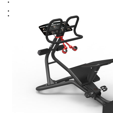
Giới thiệu
Shop
Giàn Tạ Đa Năng
Máy Chạy Bộ
Xe Đạp Tập Thể Dục
Máy Tập Thể Dục ( Cardio )
Máy Chạy Bộ
Xe Đạp Tập Thể Dục
Xe đạp ngồi có tựa lưng
Máy Trượt Tuyết
Máy Chèo Thuyền
Máy Leo Cầu Thang
Máy Rung Bụng
Máy tập phục hồi chức năng
Thiết Bị Phòng Gym chuyên dụng
Máy Khối Tập Với Cáp
Máy khối đa năng
Robot
Ghế Tập Đa Năng
Khung Tập Tạ Rời
Dàn Tập Thể Lực 360
Máy tập Home Gym