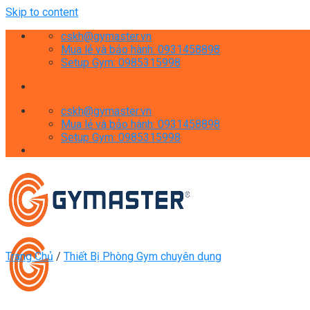
Skip to content
cskh@gymaster.vn
Mua lẻ và bảo hành: 0931458898
Setup Gym: 0985315998
cskh@gymaster.vn
Mua lẻ và bảo hành: 0931458898
Setup Gym: 0985315998
Trang Chủ
/
Thiết Bị Phòng Gym chuyên dụng