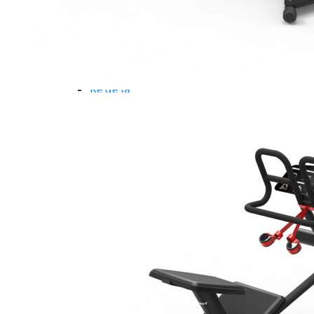
Dụng Cụ Tập Gym
Giàn Tạ Đa Năng
Ghế Tập Bụng
Ghế Tập Tạ
Dụng Cụ Tập Thể Lực
Tạ & Đòn tạ
Kệ để tạ
Thiết Bị Massage
Ghế Massage
Dụng cụ Massage
Spirit Serie
Cardio Spirit
Máy chạy bộ Spirit
Xe đạp tập Spirit
Xe đạp ngồi có tựa lưng Spirit
Máy trượt tuyết Spirit
Máy chèo thuyền Spirit
Máy tập phục hồi chức năng Spirit
Strength Spirit
SP3 Serie Strength Spirit
SP4 Serie Strength Spirit
Robot Spirit
Free weight Spirit