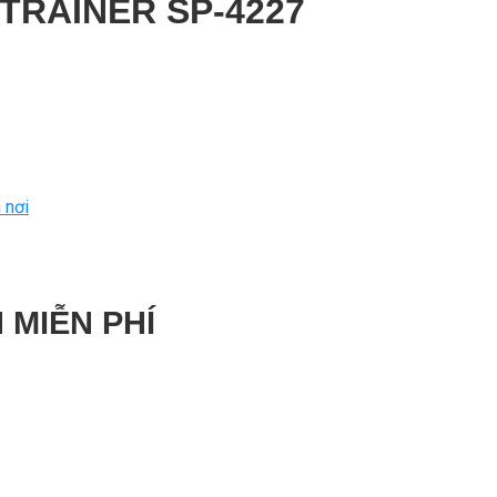
TRAINER SP-4227
 nơi
 MIỄN PHÍ