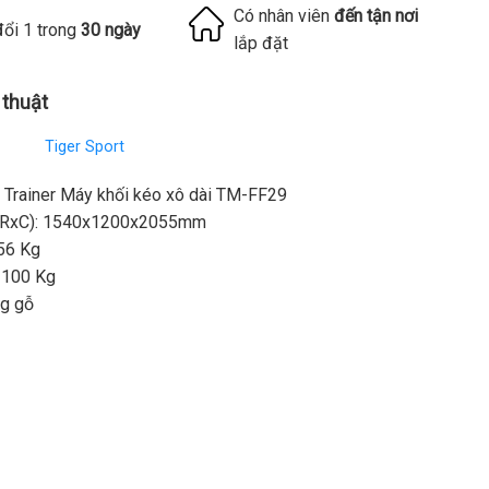
Có nhân viên
đến tận nơi
đổi 1 trong
30 ngày
lắp đặt
 thuật
Tiger Sport
l Trainer Máy khối kéo xô dài TM-FF29
xRxC): 1540x1200x2055mm
256 Kg
: 100 Kg
ng gỗ