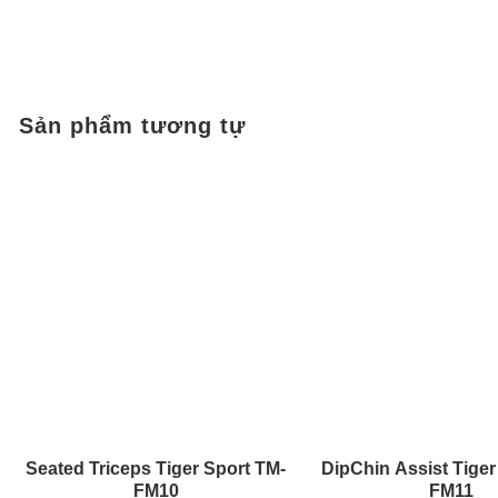
Sản phẩm tương tự
Seated Triceps Tiger Sport TM-
DipChin Assist Tiger
FM10
FM11