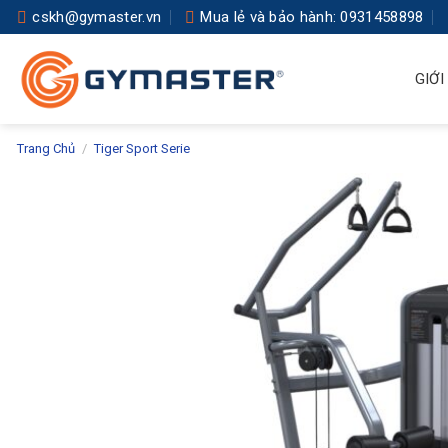
Skip
cskh@gymaster.vn
Mua lẻ và bảo hành: 0931458898
to
content
GIỚI
Trang Chủ
/
Tiger Sport Serie