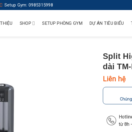
Setup Gym: 0985315998
 THIỆU
SHOP
SETUP PHÒNG GYM
DỰ ÁN TIÊU BIỂU
Split H
dài TM-
Liên hệ
Chúng 
Hotli
từ 8h 