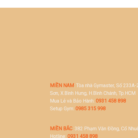
MIỀN NAM
: Tòa nhà Gymaster, Số 233A
Sơn, X.Bình Hưng, H.Bình Chánh, Tp.HCM
Mua Lẻ và Bảo Hành:
0931 458 898
Setup Gym:
0985 315 998
MIỀN BẮC
: 382 Phạm Văn Đồng, Cổ Nhuế
Hotline:
0931 458 898