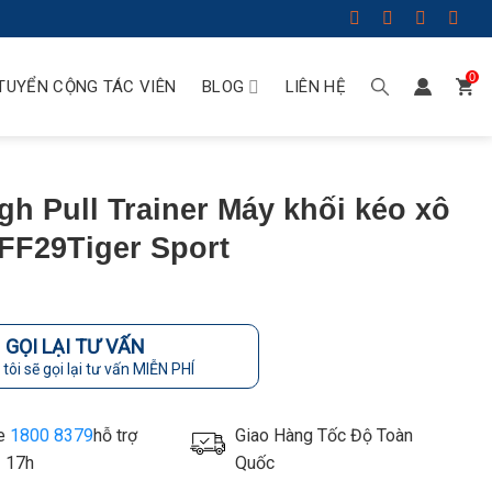
0
TUYỂN CỘNG TÁC VIÊN
BLOG
LIÊN HỆ
igh Pull Trainer Máy khối kéo xô
FF29Tiger Sport
GỌI LẠI TƯ VẤN
tôi sẽ gọi lại tư vấn MIỄN PHÍ
ne
1800 8379
hỗ trợ
Giao Hàng Tốc Độ Toàn
- 17h
Quốc