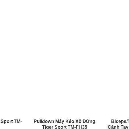
 Sport TM-
Pulldown Máy Kéo Xô Đứng
Biceps/
Tiger Sport TM-FH35
Cánh Tay