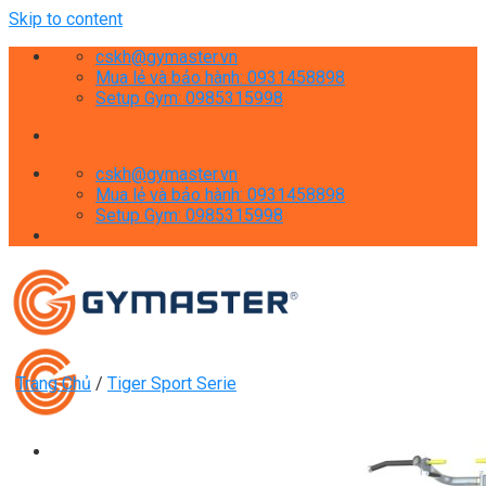
Skip to content
cskh@gymaster.vn
Mua lẻ và bảo hành: 0931458898
Setup Gym: 0985315998
cskh@gymaster.vn
Mua lẻ và bảo hành: 0931458898
Setup Gym: 0985315998
Trang Chủ
/
Tiger Sport Serie