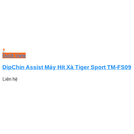
+
Quick View
DipChin Assist Máy Hít Xà Tiger Sport TM-FS09
Liên hệ