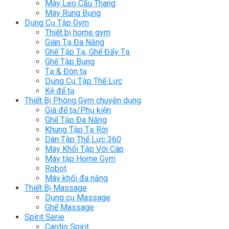
Máy Leo Cầu Thang
Máy Rung Bụng
Dụng Cụ Tập Gym
Thiết bị home gym
Giàn Tạ Đa Năng
Ghế Tập Tạ, Ghế Đẩy Tạ
Ghế Tập Bụng
Tạ & Đòn tạ
Dụng Cụ Tập Thể Lực
Kệ để tạ
Thiết Bị Phòng Gym chuyên dụng
Giá để tạ/Phụ kiện
Ghế Tập Đa Năng
Khung Tập Tạ Rời
Dàn Tập Thể Lực 360
Máy Khối Tập Với Cáp
Máy tập Home Gym
Robot
Máy khối đa năng
Thiết Bị Massage
Dụng cụ Massage
Ghế Massage
Spirit Serie
Cardio Spirit