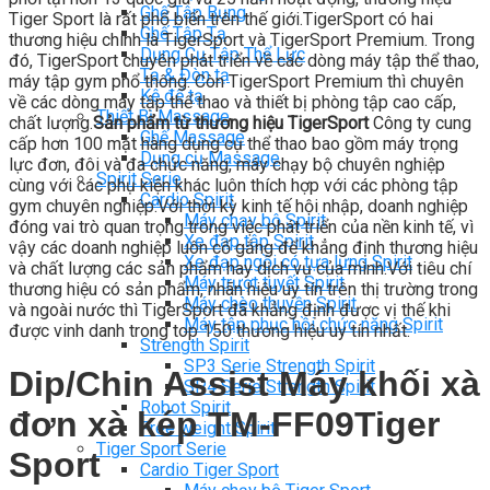
Ghế Tập Bụng
Tiger Sport là rất phổ biến trên thế giới.TigerSport có hai
Ghế Tập Tạ
thương hiệu chính là TigerSport và TigerSport Premium. Trong
Dụng Cụ Tập Thể Lực
đó, TigerSport chuyên phát triển về các dòng máy tập thể thao,
Tạ & Đòn tạ
máy tập gym phổ thông. Còn TigerSport Premium thì chuyên
Kệ để tạ
về các dòng máy tập thể thao và thiết bị phòng tập cao cấp,
Thiết Bị Massage
chất lượng.
Sản phẩm từ thương hiệu TigerSport
Công ty cung
Ghế Massage
cấp hơn 100 mặt hàng dụng cụ thể thao bao gồm máy trọng
Dụng cụ Massage
lực đơn, đôi và đa chức năng, máy chạy bộ chuyên nghiệp
Spirit Serie
cùng với các phụ kiện khác luôn thích hợp với các phòng tập
Cardio Spirit
gym chuyên nghiệp.Với thời kỳ kinh tế hội nhập, doanh nghiệp
Máy chạy bộ Spirit
đóng vai trò quan trọng trong việc phát triển của nền kinh tế, vì
Xe đạp tập Spirit
vậy các doanh nghiệp luôn cố gắng để khẳng định thương hiệu
Xe đạp ngồi có tựa lưng Spirit
và chất lượng các sản phẩm hay dịch vụ của mình.Với tiêu chí
Máy trượt tuyết Spirit
thương hiệu có sản phẩm, nhãn hiệu uy tín trên thị trường trong
Máy chèo thuyền Spirit
và ngoài nước thì TigerSport đã khẳng định được vị thế khi
Máy tập phục hồi chức năng Spirit
được vinh danh trong top 150 thương hiệu uy tín nhất.
Strength Spirit
SP3 Serie Strength Spirit
Dip/Chin Assist Máy khối xà
SP4 Serie Strength Spirit
Robot Spirit
đơn xà kép TM-FF09Tiger
Free weight Spirit
Tiger Sport Serie
Sport
Cardio Tiger Sport