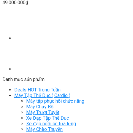
49.000.000
₫
Danh mục sản phẩm
Deals HOT Trong Tuần
Máy Tập Thể Dục ( Cardio )
Máy tập phục hồi chức năng
Máy Chạy Bộ
Máy Trượt Tuyết
Xe Đạp Tập Thể Dục
Xe đạp ngồi có tựa lưng
Máy Chèo Thuyền