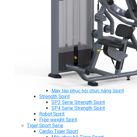
Ghế Tập Bụng
Ghế Tập Tạ
Dụng Cụ Tập Thể Lực
Tạ & Đòn tạ
Kệ để tạ
Thiết Bị Massage
Ghế Massage
Dụng cụ Massage
Spirit Serie
Cardio Spirit
Máy chạy bộ Spirit
Xe đạp tập Spirit
Xe đạp ngồi có tựa lưng Spirit
Máy trượt tuyết Spirit
Máy chèo thuyền Spirit
Máy tập phục hồi chức năng Spirit
Strength Spirit
SP3 Serie Strength Spirit
SP4 Serie Strength Spirit
Robot Spirit
Free weight Spirit
Tiger Sport Serie
Cardio Tiger Sport