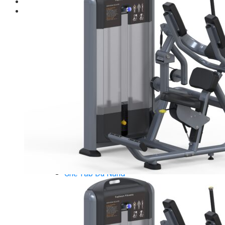
Giới thiệu
Shop
Giàn Tạ Đa Năng
Máy Chạy Bộ
Xe Đạp Tập Thể Dục
Máy Tập Thể Dục ( Cardio )
Máy Chạy Bộ
Xe Đạp Tập Thể Dục
Xe đạp ngồi có tựa lưng
Máy Trượt Tuyết
Máy Chèo Thuyền
Máy Leo Cầu Thang
Máy Rung Bụng
Máy tập phục hồi chức năng
Thiết Bị Phòng Gym chuyên dụng
Máy Khối Tập Với Cáp
Máy khối đa năng
Robot
Ghế Tập Đa Năng
Khung Tập Tạ Rời
Dàn Tập Thể Lực 360
Máy tập Home Gym
Dụng Cụ Tập Gym
Giàn Tạ Đa Năng