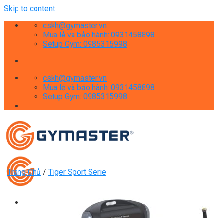
Skip to content
cskh@gymaster.vn
Mua lẻ và bảo hành: 0931458898
Setup Gym: 0985315998
cskh@gymaster.vn
Mua lẻ và bảo hành: 0931458898
Setup Gym: 0985315998
Trang Chủ
/
Tiger Sport Serie