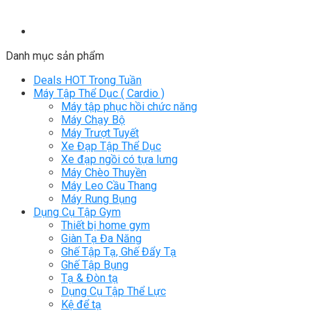
Danh mục sản phẩm
Deals HOT Trong Tuần
Máy Tập Thể Dục ( Cardio )
Máy tập phục hồi chức năng
Máy Chạy Bộ
Máy Trượt Tuyết
Xe Đạp Tập Thể Dục
Xe đạp ngồi có tựa lưng
Máy Chèo Thuyền
Máy Leo Cầu Thang
Máy Rung Bụng
Dụng Cụ Tập Gym
Thiết bị home gym
Giàn Tạ Đa Năng
Ghế Tập Tạ, Ghế Đẩy Tạ
Ghế Tập Bụng
Tạ & Đòn tạ
Dụng Cụ Tập Thể Lực
Kệ để tạ