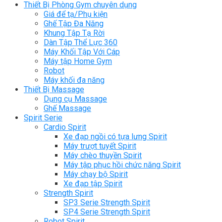
Thiết Bị Phòng Gym chuyên dụng
Giá để tạ/Phụ kiện
Ghế Tập Đa Năng
Khung Tập Tạ Rời
Dàn Tập Thể Lực 360
Máy Khối Tập Với Cáp
Máy tập Home Gym
Robot
Máy khối đa năng
Thiết Bị Massage
Dụng cụ Massage
Ghế Massage
Spirit Serie
Cardio Spirit
Xe đạp ngồi có tựa lưng Spirit
Máy trượt tuyết Spirit
Máy chèo thuyền Spirit
Máy tập phục hồi chức năng Spirit
Máy chạy bộ Spirit
Xe đạp tập Spirit
Strength Spirit
SP3 Serie Strength Spirit
SP4 Serie Strength Spirit
Robot Spirit