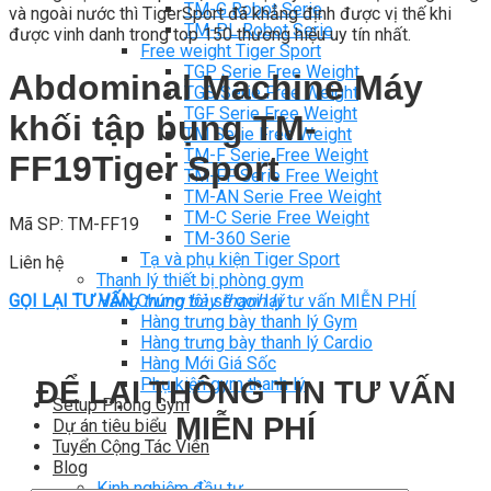
TM-G Robot Serie
và ngoài nước thì TigerSport đã khẳng định được vị thế khi
TM-PL Robot Serie
được vinh danh trong top 150 thương hiệu uy tín nhất.
Free weight Tiger Sport
TGP Serie Free Weight
Abdominal Machine Máy
TGS Serie Free Weight
TGF Serie Free Weight
khối tập bụng TM-
TM Serie Free Weight
TM-F Serie Free Weight
FF19Tiger Sport
TM-FF Serie Free Weight
TM-AN Serie Free Weight
TM-C Serie Free Weight
Mã SP: TM-FF19
TM-360 Serie
Tạ và phụ kiện Tiger Sport
Liên hệ
Thanh lý thiết bị phòng gym
GỌI LẠI TƯ VẤN
Chúng tôi sẽ gọi lại tư vấn MIỄN PHÍ
Hàng trưng bày thanh lý
Hàng trưng bày thanh lý Gym
Hàng trưng bày thanh lý Cardio
Hàng Mới Giá Sốc
Phụ kiện gym thanh lý
ĐỂ LẠI THÔNG TIN TƯ VẤN
Setup Phòng Gym
MIỄN PHÍ
Dự án tiêu biểu
Tuyển Cộng Tác Viên
Blog
Kinh nghiệm đầu tư