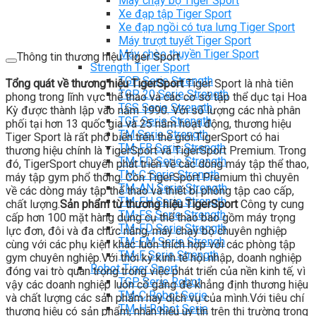
Máy chạy bộ Tiger Sport
Xe đạp tập Tiger Sport
Xe đạp ngồi có tựa lưng Tiger Sport
Máy trượt tuyết Tiger Sport
Máy chèo thuyền Tiger Sport
Thông tin thương hiệu Tiger Sport
Strength Tiger Sport
TGP Serie Strength
Tổng quát về thương hiệu TigerSport
Tiger Sport là nhà tiên
TGP 20 Serie Strength
phong trong lĩnh vực thể thao và các cơ sở tập thể dục tại Hoa
TGS Serie Strength
Kỳ được thành lập vào năm 1990. Với số lượng các nhà phân
TGF Serie Strength
phối tại hơn 13 quốc gia và 25 năm hoạt động, thương hiệu
TM Serie Strength
Tiger Sport là rất phổ biến trên thế giới.TigerSport có hai
TM-FB Serie Strength
thương hiệu chính là TigerSport và TigerSport Premium. Trong
TM-FD Serie Strength
đó, TigerSport chuyên phát triển về các dòng máy tập thể thao,
TM-C Serie Strength
máy tập gym phổ thông. Còn TigerSport Premium thì chuyên
TM-AN Serie Strength
về các dòng máy tập thể thao và thiết bị phòng tập cao cấp,
TM-FH Serie Strength
chất lượng.
Sản phẩm từ thương hiệu TigerSport
Công ty cung
TM-FS Serie Strength
cấp hơn 100 mặt hàng dụng cụ thể thao bao gồm máy trọng
TM-FD Serie Strength
lực đơn, đôi và đa chức năng, máy chạy bộ chuyên nghiệp
TM-FM Serie Strengh
cùng với các phụ kiện khác luôn thích hợp với các phòng tập
TM-F Serie Strength
gym chuyên nghiệp.Với thời kỳ kinh tế hội nhập, doanh nghiệp
Robot Tiger Sport
đóng vai trò quan trọng trong việc phát triển của nền kinh tế, vì
TGP Serie Robot
vậy các doanh nghiệp luôn cố gắng để khẳng định thương hiệu
TM-C Robot Serie
và chất lượng các sản phẩm hay dịch vụ của mình.Với tiêu chí
TM-H Robot Serie
thương hiệu có sản phẩm, nhãn hiệu uy tín trên thị trường trong