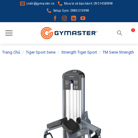
Skip
cskh@gymaster.vn
Mua lẻ và bảo hành: 0931458898
to
Setup Gym: 0985315998
content
0
Trang Chủ
/
Tiger Sport Serie
/
Strength Tiger Sport
/
TM Serie Strength