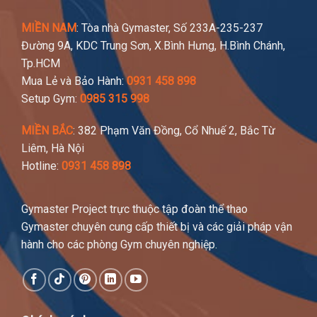
MIỀN NAM
: Tòa nhà Gymaster, Số 233A-235-237
Đường 9A, KDC Trung Sơn, X.Bình Hưng, H.Bình Chánh,
Tp.HCM
Mua Lẻ và Bảo Hành:
0931 458 898
Setup Gym:
0985 315 998
MIỀN BẮC
: 382 Phạm Văn Đồng, Cổ Nhuế 2, Bắc Từ
Liêm, Hà Nội
Hotline:
0931 458 898
Gymaster Project trực thuộc tập đoàn thể thao
Gymaster chuyên cung cấp thiết bị và các giải pháp vận
hành cho các phòng Gym chuyên nghiệp.