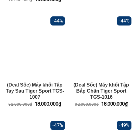
gốc
hiện
là:
tại
26.000.000₫.
là:
16.000.000₫.
-44%
-44%
(Deal Sốc) Máy khối Tập
(Deal Sốc) Máy khối Tập
Tay Sau Tiger Sport TGS-
Bắp Chân Tiger Sport
1007
TGS-1016
Giá
Giá
Giá
Giá
18.000.000
₫
18.000.000
₫
32.000.000
₫
32.000.000
₫
gốc
hiện
gốc
hiện
là:
tại
là:
tại
32.000.000₫.
là:
32.000.000₫.
là:
18.000.000₫.
18.
-47%
-49%