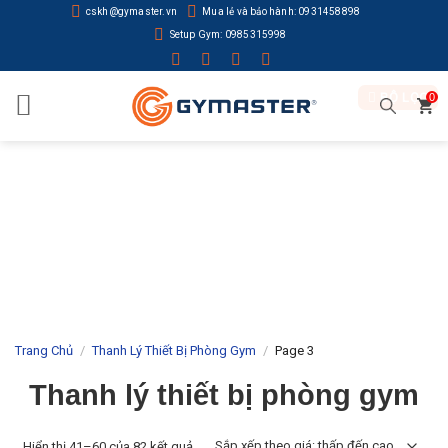
Skip
cskh@gymaster.vn
Mua lẻ và bảo hành: 0931458898
to
Setup Gym: 0985315998
content
BỘ LỌC
0
Trang Chủ
/
Thanh Lý Thiết Bị Phòng Gym
/
Page 3
Thanh lý thiết bị phòng gym
Hiển thị 41–60 của 82 kết quả