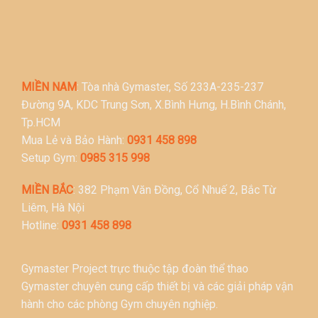
MIỀN NAM
: Tòa nhà Gymaster, Số 233A-235-237
Đường 9A, KDC Trung Sơn, X.Bình Hưng, H.Bình Chánh,
Tp.HCM
Mua Lẻ và Bảo Hành:
0931 458 898
Setup Gym:
0985 315 998
MIỀN BẮC
: 382 Phạm Văn Đồng, Cổ Nhuế 2, Bắc Từ
Liêm, Hà Nội
Hotline:
0931 458 898
Gymaster Project trực thuộc tập đoàn thể thao
Gymaster chuyên cung cấp thiết bị và các giải pháp vận
hành cho các phòng Gym chuyên nghiệp.