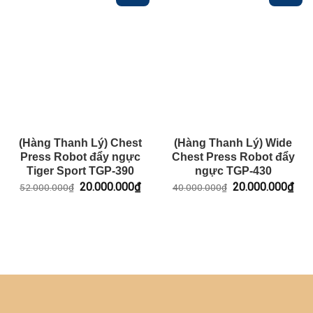
(Hàng Thanh Lý) Chest
(Hàng Thanh Lý) Wide
Press Robot đẩy ngực
Chest Press Robot đẩy
Tiger Sport TGP-390
ngực TGP-430
Giá
Giá
Giá
Giá
20.000.000
₫
20.000.000
₫
52.000.000
₫
40.000.000
₫
gốc
hiện
gốc
hiện
là:
tại
là:
tại
52.000.000₫.
là:
40.000.000₫.
là:
20.000.000₫.
20.