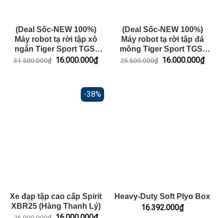
(Deal Sốc-NEW 100%)
(Deal Sốc-NEW 100%)
Máy robot tạ rời tập xô
Máy robot tạ rời tập đá
ngắn Tiger Sport TGS-
mông Tiger Sport TGS-
1027
1028
Giá
Giá
Giá
Giá
16.000.000
₫
16.000.000
₫
31.500.000
₫
25.500.000
₫
gốc
hiện
gốc
hiện
là:
tại
là:
tại
31.500.000₫.
là:
25.500.000₫.
là:
16.000.000₫.
16.
-38%
Xe đạp tập cao cấp Spirit
Heavy-Duty Soft Plyo Box
XBR25 (Hàng Thanh Lý)
16.392.000
₫
Giá
Giá
16.000.000
₫
26.000.000
₫