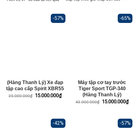
-57%
-65%
(Hàng Thanh Lý) Xe đạp
Máy tập cơ tay trước
tập cao cấp Spirit XBR55
Tiger Sport TGP-340
(Hàng Thanh Lý)
Giá
Giá
15.000.000
₫
35.000.000
₫
gốc
hiện
Giá
Giá
15.000.000
₫
43.000.000
₫
là:
tại
gốc
hiện
35.000.000₫.
là:
là:
tại
15.000.000₫.
43.000.000₫.
là:
15.
-42%
-57%