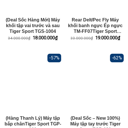
(Deal Sốc Hàng Mới) Máy
Rear Delt/Pec Fly Máy
khối tập vai trước và sau
khối banh ngực Ép ngực
Tiger Sport TGS-1004
TM-FF07Tiger Sport
(Hàng Thanh lý)
Giá
Giá
Giá
Giá
18.000.000
₫
19.000.000
₫
34.000.000
₫
33.000.000
₫
gốc
hiện
gốc
hiện
là:
tại
là:
tại
34.000.000₫.
là:
33.000.000₫.
là:
18.000.000₫.
19.
-57%
-62%
(Hàng Thanh Lý) Máy tập
(Deal Sốc – New 100%)
bắp chânTiger Sport TGP-
Máy tập tay trước Tiger