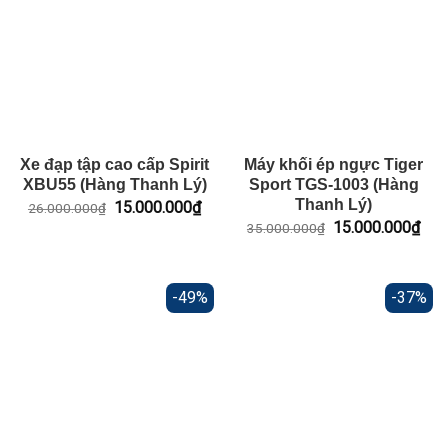
Xe đạp tập cao cấp Spirit
Máy khối ép ngực Tiger
XBU55 (Hàng Thanh Lý)
Sport TGS-1003 (Hàng
Thanh Lý)
Giá
Giá
15.000.000
₫
26.000.000
₫
gốc
hiện
Giá
Giá
15.000.000
₫
35.000.000
₫
là:
tại
gốc
hiện
26.000.000₫.
là:
là:
tại
15.000.000₫.
35.000.000₫.
là:
15.
-49%
-37%