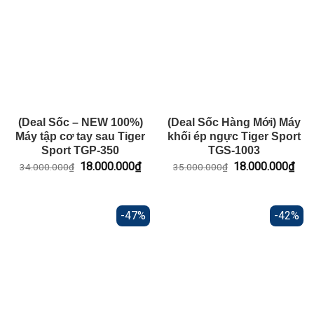
(Deal Sốc – NEW 100%)
(Deal Sốc Hàng Mới) Máy
Máy tập cơ tay sau Tiger
khối ép ngực Tiger Sport
Sport TGP-350
TGS-1003
Giá
Giá
Giá
Giá
18.000.000
₫
18.000.000
₫
34.000.000
₫
35.000.000
₫
gốc
hiện
gốc
hiện
là:
tại
là:
tại
34.000.000₫.
là:
35.000.000₫.
là:
18.000.000₫.
18.
-47%
-42%