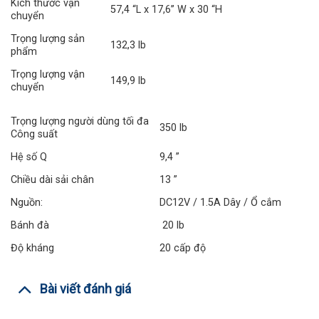
Kích thước vận
57,4 “L x 17,6” W x 30 “H
chuyển
Trọng lượng sản
132,3 lb
phẩm
Trọng lượng vận
149,9 lb
chuyển
Trọng lượng người dùng tối đa
350 lb
Công suất
Hệ số Q
9,4 ”
Chiều dài sải chân
13 ”
Nguồn:
DC12V / 1.5A Dây / Ổ cắm
Bánh đà
20 lb
Độ kháng
20 cấp độ
Bài viết đánh giá