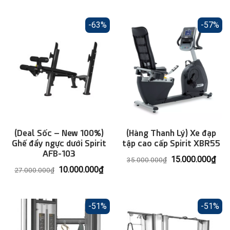
là:
tại
75.000.000₫.
là:
48.
-63%
-57%
(Deal Sốc – New 100%)
(Hàng Thanh Lý) Xe đạp
Ghế đẩy ngực dưới Spirit
tập cao cấp Spirit XBR55
AFB-103
Giá
Giá
15.000.000
₫
35.000.000
₫
gốc
hiện
Giá
Giá
10.000.000
₫
27.000.000
₫
là:
tại
gốc
hiện
35.000.000₫.
là:
là:
tại
15.
27.000.000₫.
là:
10.000.000₫.
-51%
-51%