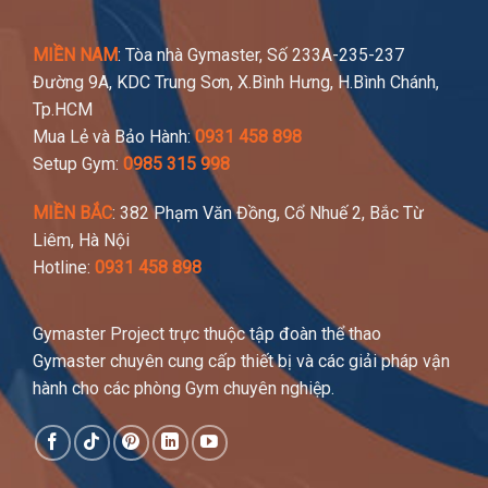
MIỀN NAM
: Tòa nhà Gymaster, Số 233A-235-237
Đường 9A, KDC Trung Sơn, X.Bình Hưng, H.Bình Chánh,
Tp.HCM
Mua Lẻ và Bảo Hành:
0931 458 898
Setup Gym:
0985 315 998
MIỀN BẮC
: 382 Phạm Văn Đồng, Cổ Nhuế 2, Bắc Từ
Liêm, Hà Nội
Hotline:
0931 458 898
Gymaster Project trực thuộc tập đoàn thể thao
Gymaster chuyên cung cấp thiết bị và các giải pháp vận
hành cho các phòng Gym chuyên nghiệp.