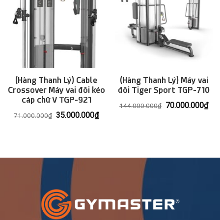
(Hàng Thanh Lý) Cable
(Hàng Thanh Lý) Máy vai
Crossover Máy vai đôi kéo
đôi Tiger Sport TGP-710
cáp chữ V TGP-921
Giá
Giá
70.000.000
₫
144.000.000
₫
gốc
hiệ
Giá
Giá
35.000.000
₫
71.000.000
₫
là:
tại
gốc
hiện
144.000.000₫.
là:
là:
tại
70.
71.000.000₫.
là:
35.000.000₫.