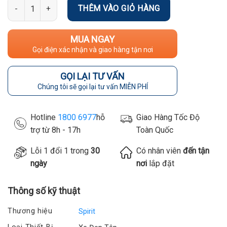
Số lượng
THÊM VÀO GIỎ HÀNG
MUA NGAY
Gọi điện xác nhận và giao hàng tận nơi
GỌI LẠI TƯ VẤN
Chúng tôi sẽ gọi lại tư vấn MIỄN PHÍ
Hotline
1800 6977
hỗ
Giao Hàng Tốc Độ
trợ từ 8h - 17h
Toàn Quốc
Lỗi 1 đổi 1 trong
30
Có nhân viên
đến tận
ngày
nơi
lắp đặt
Thông số kỹ thuật
Thương hiệu
Spirit