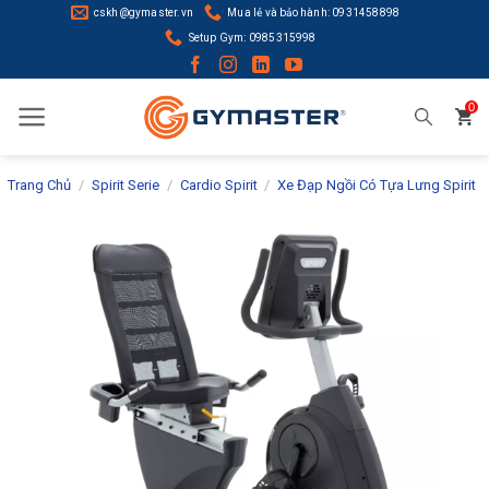
Skip
cskh@gymaster.vn
Mua lẻ và bảo hành: 0931458898
to
Setup Gym: 0985315998
content
0
Trang Chủ
/
Spirit Serie
/
Cardio Spirit
/
Xe Đạp Ngồi Có Tựa Lưng Spirit