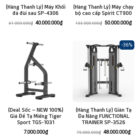
(Hàng Thanh Lý) Máy Khối
(Hàng Thanh Lý) Máy chạy
đá đùi sau SP-4306
bộ cao cấp Spirit CT900
Giá
Giá
Giá
Giá
40.000.000
₫
50.000.000
₫
61.000.000
₫
133.000.000
₫
gốc
hiện
gốc
hiệ
là:
tại
là:
tại
61.000.000₫.
là:
133.000.000₫.
là:
40.000.000₫.
50.
-36%
(Deal Sốc – NEW 100%)
(Hàng Thanh Lý) Giàn Tạ
Giá Để Tạ Miếng Tiger
Đa Năng FUNCTIONAL
Sport TGS-1031
TRAINER SP-3526
Giá
Giá
7.000.000
₫
48.000.000
₫
75.000.000
₫
gốc
hiện