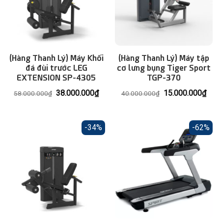
(Hàng Thanh Lý) Máy Khối
(Hàng Thanh Lý) Máy tập
đá đùi trước LEG
cơ lưng bụng Tiger Sport
EXTENSION SP-4305
TGP-370
Giá
Giá
Giá
Giá
38.000.000
₫
15.000.000
₫
58.000.000
₫
40.000.000
₫
gốc
hiện
gốc
hiện
là:
tại
là:
tại
58.000.000₫.
là:
40.000.000₫.
là:
38.000.000₫.
15.
-34%
-62%