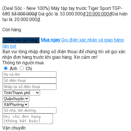
(Deal Sốc - New 100%) Máy tập tay trước Tiger Sport TGP-
680
53.000.000
₫
Giá gốc là: 53.000.000₫.
20.000.000
₫
Giá hiện
tại là: 20.000.000₫.
Còn hàng
Mua ngay
Gọi điện xác nhận và giao hàng
Thêm vào giỏ hàng
tận nơi
Bạn vui lòng nhập đúng số điện thoại để chúng tôi sẽ gọi xác
nhận đơn hàng trước khi giao hàng. Xin cảm ơn!
Thông tin người mua
Anh
Chị
Vận chuyển: