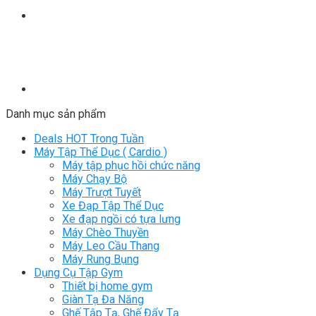
Danh mục sản phẩm
Deals HOT Trong Tuần
Máy Tập Thể Dục ( Cardio )
Máy tập phục hồi chức năng
Máy Chạy Bộ
Máy Trượt Tuyết
Xe Đạp Tập Thể Dục
Xe đạp ngồi có tựa lưng
Máy Chèo Thuyền
Máy Leo Cầu Thang
Máy Rung Bụng
Dụng Cụ Tập Gym
Thiết bị home gym
Giàn Tạ Đa Năng
Ghế Tập Tạ, Ghế Đẩy Tạ