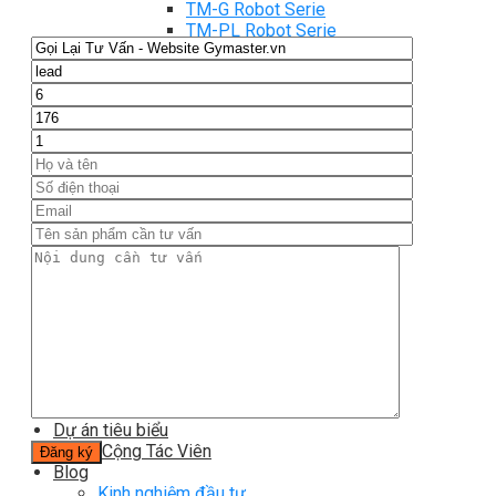
TM-G Robot Serie
TM-PL Robot Serie
Free weight Tiger Sport
TGP Serie Free Weight
TGS Serie Free Weight
TGF Serie Free Weight
TM Serie Free Weight
TM-F Serie Free Weight
TM-FF Serie Free Weight
TM-AN Serie Free Weight
TM-C Serie Free Weight
TM-360 Serie
Tạ và phụ kiện Tiger Sport
Thanh lý thiết bị phòng gym
Hàng trưng bày thanh lý
Hàng trưng bày thanh lý Gym
Hàng trưng bày thanh lý Cardio
Hàng Mới Giá Sốc
Phụ kiện gym thanh lý
Setup Phòng Gym
Dự án tiêu biểu
Tuyển Cộng Tác Viên
Blog
Kinh nghiệm đầu tư