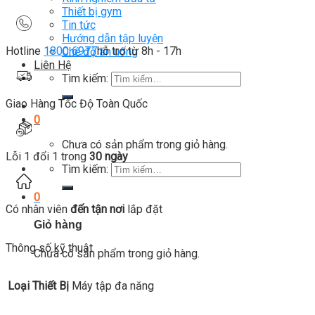
Thiết bị gym
Tin tức
Hướng dẫn tập luyện
Hotline
1800 6977
hỗ trợ từ 8h - 17h
Chế độ ăn uống
Liên Hệ
Tìm kiếm:
Giao Hàng Tốc Độ Toàn Quốc
0
Chưa có sản phẩm trong giỏ hàng.
Lỗi 1 đổi 1 trong
30 ngày
Tìm kiếm:
0
Có nhân viên
đến tận nơi
lắp đặt
Giỏ hàng
Thông số kỹ thuật
Chưa có sản phẩm trong giỏ hàng.
Loại Thiết Bị
Máy tập đa năng