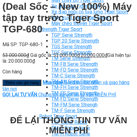
Máy chạy bộ Tiger Sport
(Deal Sốc – New 100%) Máy
Xe đạp tập Tiger Sport
Xe đạp ngồi có tựa lưng Tiger Sport
tập tay trước Tiger Sport
Máy trượt tuyết Tiger Sport
Máy chèo thuyền Tiger Sport
TGP-680
Strength Tiger Sport
TGP Serie Strength
TGP 20 Serie Strength
Mã SP: TGP-680-1
TGS Serie Strength
TGF Serie Strength
53.000.000
₫
Giá gốc là: 53.000.000₫.
20.000.000
₫
Giá hiện tại
TM Serie Strength
là: 20.000.000₫.
TM-FB Serie Strength
TM-FD Serie Strength
Còn hàng
TM-C Serie Strength
TM-AN Serie Strength
Mua ngay
Gọi điện xác nhận và giao hàng
Thêm vào giỏ hàng
TM-FH Serie Strength
tận nơi
TM-FS Serie Strength
GỌI LẠI TƯ VẤN
Chúng tôi sẽ gọi lại tư vấn MIỄN PHÍ
TM-FD Serie Strength
TM-FM Serie Strengh
TM-F Serie Strength
Robot Tiger Sport
ĐỂ LẠI THÔNG TIN TƯ VẤN
TGP Serie Robot
TM-C Robot Serie
MIỄN PHÍ
TM-H Robot Serie