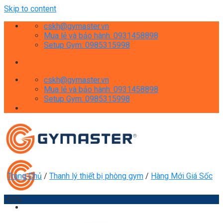
Skip to content
cskh@gymaster.vn
Mua lẻ và bảo hành: 0931458898
Setup Gym: 0985315998
cskh@gymaster.vn
Mua lẻ và bảo hành: 0931458898
Setup Gym: 0985315998
Trang Chủ
/
Thanh lý thiết bị phòng gym
/
Hàng Mới Giá Sốc
-62%