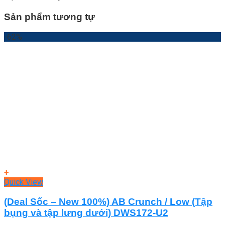
Sản phẩm tương tự
-62%
+
Quick View
(Deal Sốc – New 100%) AB Crunch / Low (Tập
bụng và tập lưng dưới) DWS172-U2