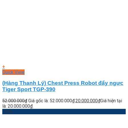
+
Quick View
(Hàng Thanh Lý) Chest Press Robot đẩy ngực
Tiger Sport TGP-390
52.000.000
₫
Giá gốc là: 52.000.000₫.
20.000.000
₫
Giá hiện tại
là: 20.000.000₫.
-35%