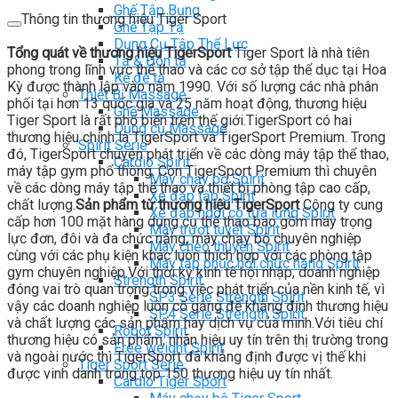
Ghế Tập Bụng
Thông tin thương hiệu Tiger Sport
Ghế Tập Tạ
Dụng Cụ Tập Thể Lực
Tổng quát về thương hiệu TigerSport
Tiger Sport là nhà tiên
Tạ & Đòn tạ
phong trong lĩnh vực thể thao và các cơ sở tập thể dục tại Hoa
Kệ để tạ
Kỳ được thành lập vào năm 1990. Với số lượng các nhà phân
Thiết Bị Massage
phối tại hơn 13 quốc gia và 25 năm hoạt động, thương hiệu
Ghế Massage
Tiger Sport là rất phổ biến trên thế giới.TigerSport có hai
Dụng cụ Massage
thương hiệu chính là TigerSport và TigerSport Premium. Trong
Spirit Serie
đó, TigerSport chuyên phát triển về các dòng máy tập thể thao,
Cardio Spirit
máy tập gym phổ thông. Còn TigerSport Premium thì chuyên
Máy chạy bộ Spirit
về các dòng máy tập thể thao và thiết bị phòng tập cao cấp,
Xe đạp tập Spirit
chất lượng.
Sản phẩm từ thương hiệu TigerSport
Công ty cung
Xe đạp ngồi có tựa lưng Spirit
cấp hơn 100 mặt hàng dụng cụ thể thao bao gồm máy trọng
Máy trượt tuyết Spirit
lực đơn, đôi và đa chức năng, máy chạy bộ chuyên nghiệp
Máy chèo thuyền Spirit
cùng với các phụ kiện khác luôn thích hợp với các phòng tập
Máy tập phục hồi chức năng Spirit
gym chuyên nghiệp.Với thời kỳ kinh tế hội nhập, doanh nghiệp
Strength Spirit
đóng vai trò quan trọng trong việc phát triển của nền kinh tế, vì
SP3 Serie Strength Spirit
vậy các doanh nghiệp luôn cố gắng để khẳng định thương hiệu
SP4 Serie Strength Spirit
và chất lượng các sản phẩm hay dịch vụ của mình.Với tiêu chí
Robot Spirit
thương hiệu có sản phẩm, nhãn hiệu uy tín trên thị trường trong
Free weight Spirit
và ngoài nước thì TigerSport đã khẳng định được vị thế khi
Tiger Sport Serie
được vinh danh trong top 150 thương hiệu uy tín nhất.
Cardio Tiger Sport