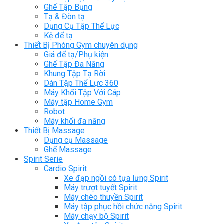
Ghế Tập Bụng
Tạ & Đòn tạ
Dụng Cụ Tập Thể Lực
Kệ để tạ
Thiết Bị Phòng Gym chuyên dụng
Giá để tạ/Phụ kiện
Ghế Tập Đa Năng
Khung Tập Tạ Rời
Dàn Tập Thể Lực 360
Máy Khối Tập Với Cáp
Máy tập Home Gym
Robot
Máy khối đa năng
Thiết Bị Massage
Dụng cụ Massage
Ghế Massage
Spirit Serie
Cardio Spirit
Xe đạp ngồi có tựa lưng Spirit
Máy trượt tuyết Spirit
Máy chèo thuyền Spirit
Máy tập phục hồi chức năng Spirit
Máy chạy bộ Spirit