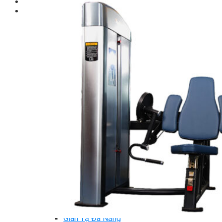
Giới thiệu
Shop
Giàn Tạ Đa Năng
Máy Chạy Bộ
Xe Đạp Tập Thể Dục
Máy Tập Thể Dục ( Cardio )
Máy Chạy Bộ
Xe Đạp Tập Thể Dục
Xe đạp ngồi có tựa lưng
Máy Trượt Tuyết
Máy Chèo Thuyền
Máy Leo Cầu Thang
Máy Rung Bụng
Máy tập phục hồi chức năng
Thiết Bị Phòng Gym chuyên dụng
Máy Khối Tập Với Cáp
Máy khối đa năng
Robot
Ghế Tập Đa Năng
Khung Tập Tạ Rời
Dàn Tập Thể Lực 360
Máy tập Home Gym
Dụng Cụ Tập Gym
Giàn Tạ Đa Năng