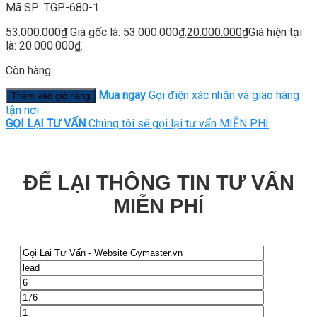
Mã SP: TGP-680-1
53.000.000
₫
Giá gốc là: 53.000.000₫.
20.000.000
₫
Giá hiện tại
là: 20.000.000₫.
Còn hàng
Mua ngay
Gọi điện xác nhận và giao hàng
Thêm vào giỏ hàng
tận nơi
GỌI LẠI TƯ VẤN
Chúng tôi sẽ gọi lại tư vấn MIỄN PHÍ
ĐỂ LẠI THÔNG TIN TƯ VẤN
MIỄN PHÍ