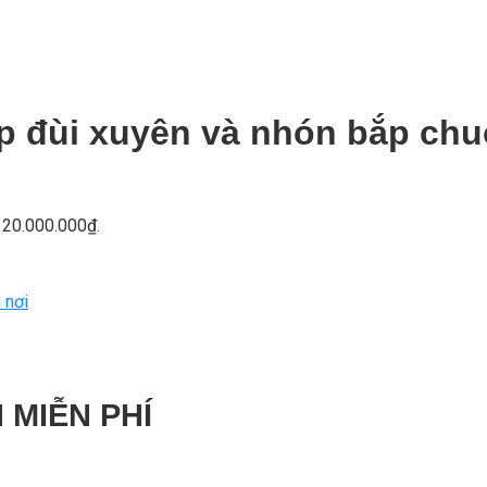
p đùi xuyên và nhón bắp chu
à: 20.000.000₫.
 nơi
 MIỄN PHÍ