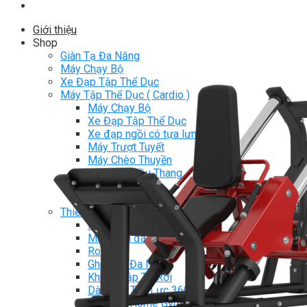
Giới thiệu
Shop
Giàn Tạ Đa Năng
Máy Chạy Bộ
Xe Đạp Tập Thể Dục
Máy Tập Thể Dục ( Cardio )
Máy Chạy Bộ
Xe Đạp Tập Thể Dục
Xe đạp ngồi có tựa lưng
Máy Trượt Tuyết
Máy Chèo Thuyền
Máy Leo Cầu Thang
Máy Rung Bụng
Máy tập phục hồi chức năng
Thiết Bị Phòng Gym chuyên dụng
Máy Khối Tập Với Cáp
Máy khối đa năng
Robot
Ghế Tập Đa Năng
Khung Tập Tạ Rời
Dàn Tập Thể Lực 360
Máy tập Home Gym