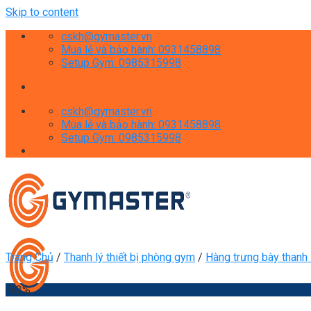
Skip to content
cskh@gymaster.vn
Mua lẻ và bảo hành: 0931458898
Setup Gym: 0985315998
cskh@gymaster.vn
Mua lẻ và bảo hành: 0931458898
Setup Gym: 0985315998
Trang Chủ
/
Thanh lý thiết bị phòng gym
/
Hàng trưng bày thanh
-52%