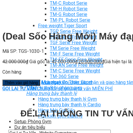
TM-C Robot Serie
TM-H Robot Serie
TM-G Robot Serie
TM-PL Robot Serie
Free weight Tiger Sport
TGP Serie Free Weight
(Deal Sốc Hàng Mới) Máy đạ
TGS Serie Free Weight
TGF Serie Free Weight
TM Serie Free Weight
Mã SP: TGS-1030-1
TM-F Serie Free Weight
TM-FF Serie Free Weight
42.000.000
₫
Giá gốc là: 42.000.000₫.
20.000.000
₫
Giá hiện tại l
TM-AN Serie Free Weight
TM-C Serie Free Weight
Còn hàng
TM-360 Serie
Tạ và phụ kiện Tiger Sport
Mua ngay
Gọi điện xác nhận và giao hàng tận
Thêm vào giỏ hàng
Thanh lý thiết bị phòng gym
GỌI LẠI TƯ VẤN
Chúng tôi sẽ gọi lại tư vấn MIỄN PHÍ
Hàng trưng bày thanh lý
Hàng trưng bày thanh lý Gym
Hàng trưng bày thanh lý Cardio
Hàng Mới Giá Sốc
ĐỂ LẠI THÔNG TIN TƯ VẤN
Phụ kiện gym thanh lý
Setup Phòng Gym
Dự án tiêu biểu
Tuyển Cộng Tác Viên