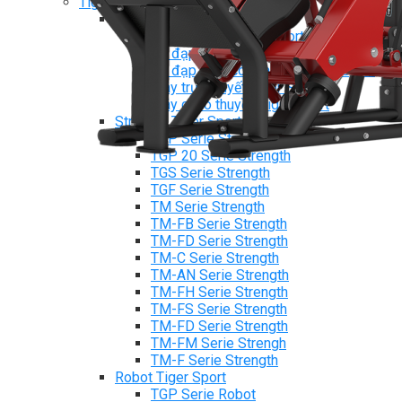
Tiger Sport Serie
Cardio Tiger Sport
Máy chạy bộ Tiger Sport
Xe đạp tập Tiger Sport
Xe đạp ngồi có tựa lưng Tiger Sport
Máy trượt tuyết Tiger Sport
Máy chèo thuyền Tiger Sport
Strength Tiger Sport
TGP Serie Strength
TGP 20 Serie Strength
TGS Serie Strength
TGF Serie Strength
TM Serie Strength
TM-FB Serie Strength
TM-FD Serie Strength
TM-C Serie Strength
TM-AN Serie Strength
TM-FH Serie Strength
TM-FS Serie Strength
TM-FD Serie Strength
TM-FM Serie Strengh
TM-F Serie Strength
Robot Tiger Sport
TGP Serie Robot