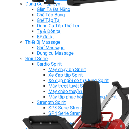
Dụng Cụ Tập Gym
Giàn Tạ Đa Năng
Ghế Tập Bụng
Ghế Tập Tạ
Dụng Cụ Tập Thể Lực
Tạ & Đòn tạ
Kệ để tạ
Thiết Bị Massage
Ghế Massage
Dụng cụ Massage
Spirit Serie
Cardio Spirit
Máy chạy bộ Spirit
Xe đạp tập Spirit
Xe đạp ngồi có tựa lưng Spirit
Máy trượt tuyết Spirit
Máy chèo thuyền Spirit
Máy tập phục hồi chức năng Spirit
Strength Spirit
SP3 Serie Strength Spirit
SP4 Serie Strength Spirit
Robot Spirit
Free weight Spirit