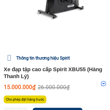
Thông tin thương hiệu Spirit
Xe đạp tập cao cấp Spirit XBU55 (Hàng
Thanh Lý)
Giá
Giá
15.000.000
₫
26.000.000
₫
gốc
hiện
là:
tại
26.000.000₫.
là:
Cho phép đặt hàng trước
15.000.000₫.