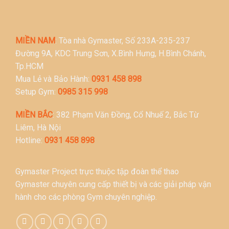
MIỀN NAM
: Tòa nhà Gymaster, Số 233A-235-237
Đường 9A, KDC Trung Sơn, X.Bình Hưng, H.Bình Chánh,
Tp.HCM
Mua Lẻ và Bảo Hành:
0931 458 898
Setup Gym:
0985 315 998
MIỀN BẮC
: 382 Phạm Văn Đồng, Cổ Nhuế 2, Bắc Từ
Liêm, Hà Nội
Hotline:
0931 458 898
Gymaster Project trực thuộc tập đoàn thể thao
Gymaster chuyên cung cấp thiết bị và các giải pháp vận
hành cho các phòng Gym chuyên nghiệp.