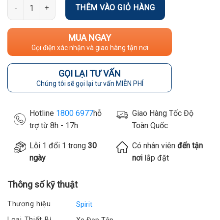
Số lượng
THÊM VÀO GIỎ HÀNG
MUA NGAY
Gọi điện xác nhận và giao hàng tận nơi
GỌI LẠI TƯ VẤN
Chúng tôi sẽ gọi lại tư vấn MIỄN PHÍ
Hotline
1800 6977
hỗ
Giao Hàng Tốc Độ
trợ từ 8h - 17h
Toàn Quốc
Lỗi 1 đổi 1 trong
30
Có nhân viên
đến tận
ngày
nơi
lắp đặt
Thông số kỹ thuật
Thương hiệu
Spirit
Loại Thiết Bị