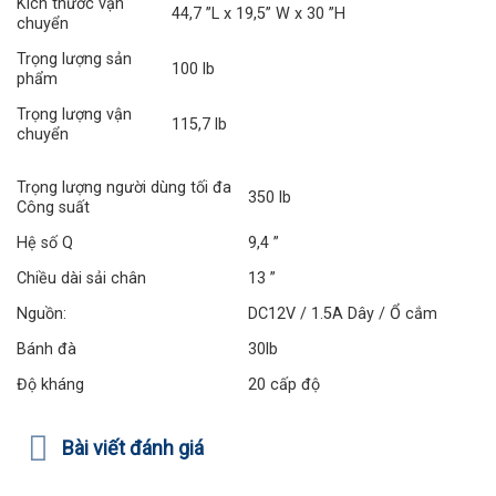
Kích thước vận
44,7 ”L x 19,5” W x 30 ”H
chuyển
Trọng lượng sản
100 lb
phẩm
Trọng lượng vận
115,7 lb
chuyển
Trọng lượng người dùng tối đa
350 lb
Công suất
Hệ số Q
9,4 ”
Chiều dài sải chân
13 ”
Nguồn:
DC12V / 1.5A Dây / Ổ cắm
Bánh đà
30lb
Độ kháng
20 cấp độ
Bài viết đánh giá