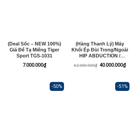
(Deal Sốc – NEW 100%)
(Hàng Thanh Lý) Máy
Giá Để Tạ Miếng Tiger
Khối Ép Đùi Trong/Ngoài
Sport TGS-1031
HIP ABDUCTION /
ADDUCTION SP-4316
Giá
Giá
7.000.000
₫
40.000.000
₫
62.000.000
₫
gốc
hiện
là:
tại
62.000.000₫.
là:
40.
-50%
-51%