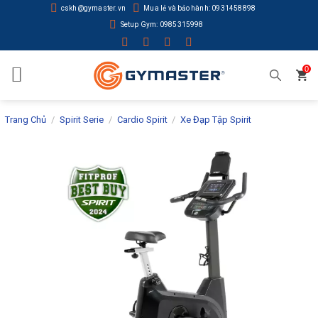
Skip
cskh@gymaster.vn
Mua lẻ và bảo hành: 0931458898
to
Setup Gym: 0985315998
content
0
Trang Chủ
/
Spirit Serie
/
Cardio Spirit
/
Xe Đạp Tập Spirit