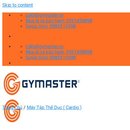
Skip to content
cskh@gymaster.vn
Mua lẻ và bảo hành: 0931458898
Setup Gym: 0985315998
cskh@gymaster.vn
Mua lẻ và bảo hành: 0931458898
Setup Gym: 0985315998
Trang Chủ
/
Máy Tập Thể Dục ( Cardio )