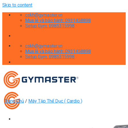
Skip to content
cskh@gymaster.vn
Mua lẻ và bảo hành: 0931458898
Setup Gym: 0985315998
cskh@gymaster.vn
Mua lẻ và bảo hành: 0931458898
Setup Gym: 0985315998
Trang Chủ
/
Máy Tập Thể Dục ( Cardio )