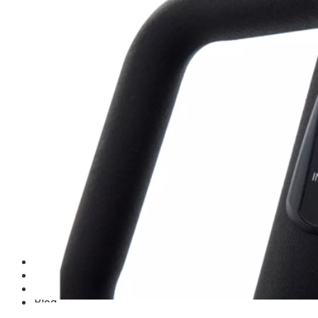
TM-G Robot Serie
TM-PL Robot Serie
Free weight Tiger Sport
TGP Serie Free Weight
TGS Serie Free Weight
TGF Serie Free Weight
TM Serie Free Weight
TM-F Serie Free Weight
TM-FF Serie Free Weight
TM-AN Serie Free Weight
TM-C Serie Free Weight
TM-360 Serie
Tạ và phụ kiện Tiger Sport
Thanh lý thiết bị phòng gym
Hàng trưng bày thanh lý
Hàng trưng bày thanh lý Gym
Hàng trưng bày thanh lý Cardio
Hàng Mới Giá Sốc
Phụ kiện gym thanh lý
Setup Phòng Gym
Dự án tiêu biểu
Tuyển Cộng Tác Viên
Blog
Kinh nghiệm đầu tư