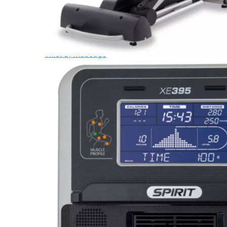
Ghế Tập Bụng
Ghế Tập Tạ
Dụng Cụ Tập Thể Lực
Tạ & Đòn tạ
Kệ để tạ
Thiết Bị Massage
Ghế Massage
Dụng cụ Massage
Spirit Serie
Cardio Spirit
Máy chạy bộ Spirit
Xe đạp tập Spirit
Xe đạp ngồi có tựa lưng Spirit
Máy trượt tuyết Spirit
Máy chèo thuyền Spirit
Máy tập phục hồi chức năng Spirit
Strength Spirit
SP3 Serie Strength Spirit
SP4 Serie Strength Spirit
Robot Spirit
Free weight Spirit
Tiger Sport Serie
Cardio Tiger Sport