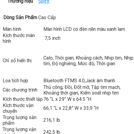
Thương hiệu
Spirit
Dòng Sản Phẩm
Cao Cấp
Màn hình
Màn hình LCD có đèn nền màu xanh lam
Kích thước màn
7,5 inch
hình
Calo, Thời gian, Khoảng cách, Nhịp tim, Nhịp
Chỉ số hiển thị
tim, Độ nghiêng, Mức độ, Thời gian
Loa tích hợp
Bluetooth FTMS 4.0,Jack âm thanh
Thủ công, Đồi, Đốt mỡ, Tập tim mạch,
Các chương trình
Khoảng thời gian, Kiểm soát nhịp tim
Kích thước thiết lập
76 “L x 29” W x 64.5 “H
Kích thước vận
66,1 “L x 22,8” W x 33,9 “H
chuyển
Trọng lượng sản
216,1 lb
phẩm
Trọng lượng vận
242,5 lb