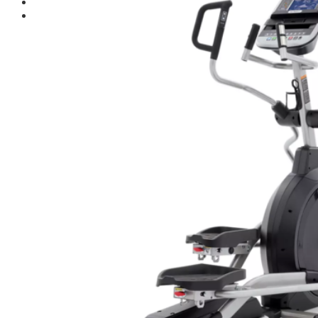
Giới thiệu
Shop
Giàn Tạ Đa Năng
Máy Chạy Bộ
Xe Đạp Tập Thể Dục
Máy Tập Thể Dục ( Cardio )
Máy Chạy Bộ
Xe Đạp Tập Thể Dục
Xe đạp ngồi có tựa lưng
Máy Trượt Tuyết
Máy Chèo Thuyền
Máy Leo Cầu Thang
Máy Rung Bụng
Máy tập phục hồi chức năng
Thiết Bị Phòng Gym chuyên dụng
Máy Khối Tập Với Cáp
Máy khối đa năng
Robot
Ghế Tập Đa Năng
Khung Tập Tạ Rời
Dàn Tập Thể Lực 360
Máy tập Home Gym
Dụng Cụ Tập Gym
Giàn Tạ Đa Năng