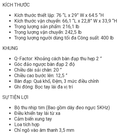
KÍCH THƯỚC
Kích thước thiết lập: 76 “L x 29” W x 64.5 “H
Kích thước vận chuyển: 66,1 “L x 22,8” W x 33,9 “H
Trọng lượng sản phẩm: 216,1 lb
Trọng lượng vận chuyển: 242,5 lb
Trọng lượng người dùng tối đa Công suất: 400 lb
KHUNG
Q-Factor: Khoảng cách bàn đạp thu hẹp 2 ”
Góc đảo ngược bàn đạp 2 độ
Chiều dài sải chân: 20 ”
Chiều cao bước lên: 12,5 ”
Bàn đạp: Quá khổ, Đệm, 3 mức điều chỉnh
Ghi đông: Bọc tay lái đa vị trí
SỰ TIỆN LỢI
Bộ thu nhịp tim (Bao gồm dây đeo ngực 5KHz)
Điều khiển tay lái từ xa
Cảm biến xung tay
Loa tích hợp
Chỉ ngõ vào âm thanh 3,5 mm