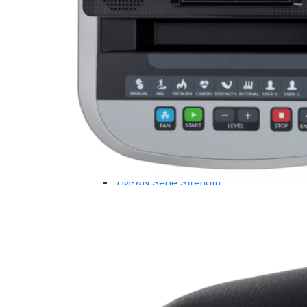
Máy chạy bộ Tiger Sport
Xe đạp tập Tiger Sport
Xe đạp ngồi có tựa lưng Tiger Sport
Máy trượt tuyết Tiger Sport
Máy chèo thuyền Tiger Sport
Strength Tiger Sport
TGP Serie Strength
TGP 20 Serie Strength
TGS Serie Strength
TGF Serie Strength
TM Serie Strength
TM-FB Serie Strength
TM-FD Serie Strength
TM-C Serie Strength
TM-AN Serie Strength
TM-FH Serie Strength
TM-FS Serie Strength
TM-FD Serie Strength
TM-FM Serie Strengh
TM-F Serie Strength
Robot Tiger Sport
TGP Serie Robot
TM-C Robot Serie
TM-H Robot Serie