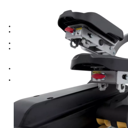
Thiết bị gym
Tin tức
Hướng dẫn tập luyện
Chế độ ăn uống
Liên Hệ
Tìm kiếm:
0
Chưa có sản phẩm trong giỏ hàng.
Tìm kiếm:
0
Giỏ hàng
Chưa có sản phẩm trong giỏ hàng.