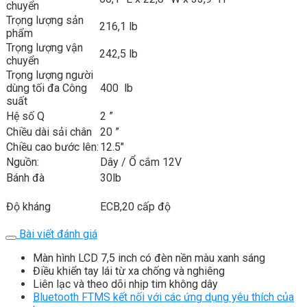
chuyển
Trọng lượng sản
216,1 lb
phẩm
Trọng lượng vận
242,5 lb
chuyển
Trọng lượng người
dùng tối đa Công
400 lb
suất
Hệ số Q
2 ”
Chiều dài sải chân
20 ”
Chiều cao bước lên:
12.5″
Nguồn:
Dây / Ổ cắm 12V
Bánh đà
30lb
Độ kháng
ECB,20 cấp độ
Bài viết đánh giá
Màn hình LCD 7,5 inch có đèn nền màu xanh sáng
Điều khiển tay lái từ xa chống và nghiêng
Liên lạc và theo dõi nhịp tim không dây
Bluetooth FTMS kết nối với các ứng dụng yêu thích của