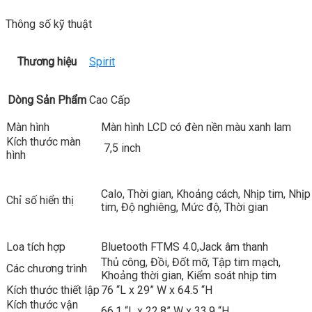
Thông số kỹ thuật
Thương hiệu
Spirit
Dòng Sản Phẩm
Cao Cấp
Màn hình
Màn hình LCD có đèn nền màu xanh lam
Kích thước màn
7,5 inch
hình
Calo, Thời gian, Khoảng cách, Nhịp tim, Nhịp
Chỉ số hiển thị
tim, Độ nghiêng, Mức độ, Thời gian
Loa tích hợp
Bluetooth FTMS 4.0,Jack âm thanh
Thủ công, Đồi, Đốt mỡ, Tập tim mạch,
Các chương trình
Khoảng thời gian, Kiểm soát nhịp tim
Kích thước thiết lập
76 “L x 29” W x 64.5 “H
Kích thước vận
66,1 “L x 22,8” W x 33,9 “H