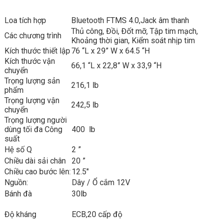
Loa tích hợp
Bluetooth FTMS 4.0,Jack âm thanh
Thủ công, Đồi, Đốt mỡ, Tập tim mạch,
Các chương trình
Khoảng thời gian, Kiểm soát nhịp tim
Kích thước thiết lập
76 “L x 29” W x 64.5 “H
Kích thước vận
66,1 “L x 22,8” W x 33,9 “H
chuyển
Trọng lượng sản
216,1 lb
phẩm
Trọng lượng vận
242,5 lb
chuyển
Trọng lượng người
dùng tối đa Công
400 lb
suất
Hệ số Q
2 ”
Chiều dài sải chân
20 ”
Chiều cao bước lên:
12.5″
Nguồn:
Dây / Ổ cắm 12V
Bánh đà
30lb
Độ kháng
ECB,20 cấp độ