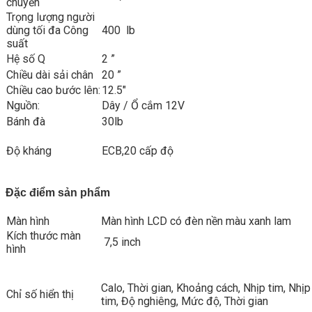
chuyển
Trọng lượng người
dùng tối đa Công
400 lb
suất
Hệ số Q
2 ”
Chiều dài sải chân
20 ”
Chiều cao bước lên:
12.5″
Nguồn:
Dây / Ổ cắm 12V
Bánh đà
30lb
Độ kháng
ECB,20 cấp độ
Đặc điểm sản phẩm
Màn hình
Màn hình LCD có đèn nền màu xanh lam
Kích thước màn
7,5 inch
hình
Calo, Thời gian, Khoảng cách, Nhịp tim, Nhịp
Chỉ số hiển thị
tim, Độ nghiêng, Mức độ, Thời gian