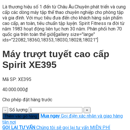
Là thương hiệu số 1 đến từ Châu Âu.Chuyên phát triển và cung
cấp các dòng máy tập thể thao chuyên nghiệp cho phòng tập
và gia đình. Với mục tiêu đưa đến cho khách hàng sản phẩm
cao cấp, an toàn, tiêu chuẩn tập luyện. Spirit Fitness ra đời từ
năm 1983 hoạt động liên tục hơn 30 năm. Phân phối hơn 70
quốc gia trên toàn thế giới[gallery size="large"
ids="22082,18360,18353,18030,18028,18021"]
Máy trượt tuyết cao cấp
Spirit XE395
Mã SP: XE395
40.000.000
₫
Cho phép đặt hàng trước
Số lượng
Mua ngay
Gọi điện xác nhận và giao hàng
Thêm vào giỏ hàng
tận nơi
GỌI LẠI TƯ VẤN
Chúng tôi sẽ gọi lại tư vấn MIỄN PHÍ