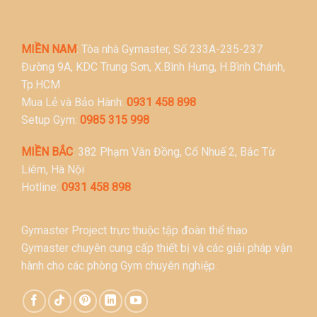
MIỀN NAM
: Tòa nhà Gymaster, Số 233A-235-237
Đường 9A, KDC Trung Sơn, X.Bình Hưng, H.Bình Chánh,
Tp.HCM
Mua Lẻ và Bảo Hành:
0931 458 898
Setup Gym:
0985 315 998
MIỀN BẮC
: 382 Phạm Văn Đồng, Cổ Nhuế 2, Bắc Từ
Liêm, Hà Nội
Hotline:
0931 458 898
Gymaster Project trực thuộc tập đoàn thể thao
Gymaster chuyên cung cấp thiết bị và các giải pháp vận
hành cho các phòng Gym chuyên nghiệp.