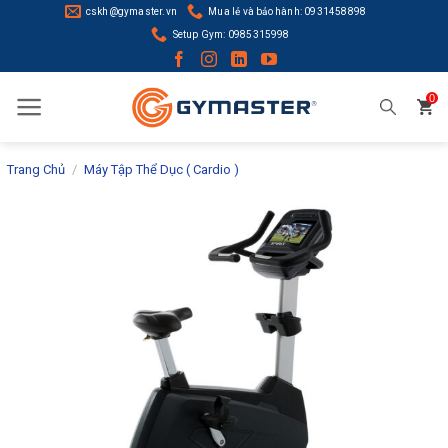
Skip
cskh@gymaster.vn
Mua lẻ và bảo hành: 0931458898
to
Setup Gym: 0985315998
content
0
Trang Chủ
/
Máy Tập Thể Dục ( Cardio )