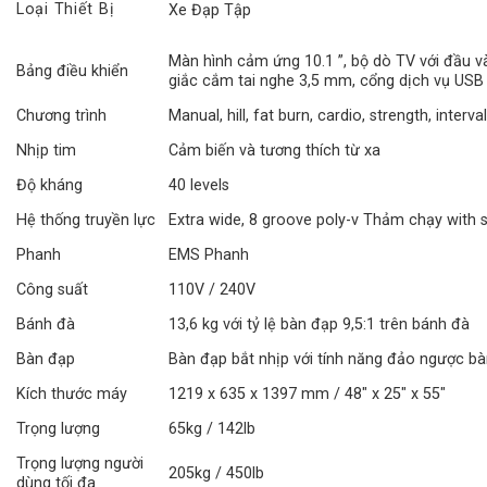
Loại Thiết Bị
Xe Đạp Tập
Màn hình cảm ứng 10.1 ”, bộ dò TV với đầu và
Bảng điều khiển
giắc cắm tai nghe 3,5 mm, cổng dịch vụ USB 
Chương trình
Manual, hill, fat burn, cardio, strength, interv
Nhịp tim
Cảm biến và tương thích từ xa
Độ kháng
40 levels
Hệ thống truyền lực
Extra wide, 8 groove poly-v Thảm chạy with s
Phanh
EMS Phanh
Công suất
110V / 240V
Bánh đà
13,6 kg với tỷ lệ bàn đạp 9,5:1 trên bánh đà
Bàn đạp
Bàn đạp bắt nhịp với tính năng đảo ngược b
Kích thước máy
1219 x 635 x 1397 mm / 48″ x 25″ x 55″
Trọng lượng
65kg / 142lb
Trọng lượng người
205kg / 450lb
dùng tối đa