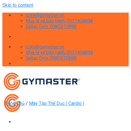
Skip to content
cskh@gymaster.vn
Mua lẻ và bảo hành: 0931458898
Setup Gym: 0985315998
cskh@gymaster.vn
Mua lẻ và bảo hành: 0931458898
Setup Gym: 0985315998
Trang Chủ
/
Máy Tập Thể Dục ( Cardio )