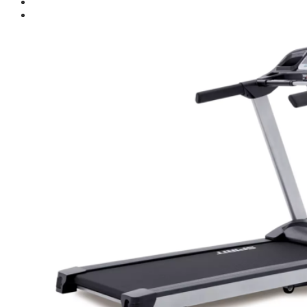
Giới thiệu
Shop
Giàn Tạ Đa Năng
Máy Chạy Bộ
Xe Đạp Tập Thể Dục
Máy Tập Thể Dục ( Cardio )
Máy Chạy Bộ
Xe Đạp Tập Thể Dục
Xe đạp ngồi có tựa lưng
Máy Trượt Tuyết
Máy Chèo Thuyền
Máy Leo Cầu Thang
Máy Rung Bụng
Máy tập phục hồi chức năng
Thiết Bị Phòng Gym chuyên dụng
Máy Khối Tập Với Cáp
Máy khối đa năng
Robot
Ghế Tập Đa Năng
Khung Tập Tạ Rời
Dàn Tập Thể Lực 360
Máy tập Home Gym
Dụng Cụ Tập Gym
Giàn Tạ Đa Năng