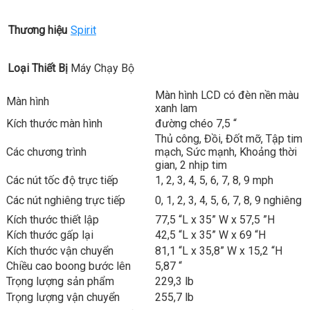
Thương hiệu
Spirit
Loại Thiết Bị
Máy Chạy Bộ
Màn hình LCD có đèn nền màu
Màn hình
xanh lam
Kích thước màn hình
đường chéo 7,5 “
Thủ công, Đồi, Đốt mỡ, Tập tim
Các chương trình
mạch, Sức mạnh, Khoảng thời
gian, 2 nhịp tim
Các nút tốc độ trực tiếp
1, 2, 3, 4, 5, 6, 7, 8, 9 mph
Các nút nghiêng trực tiếp
0, 1, 2, 3, 4, 5, 6, 7, 8, 9 nghiêng
Kích thước thiết lập
77,5 “L x 35” W x 57,5 ​​”H
Kích thước gấp lại
42,5 “L x 35” W x 69 “H
Kích thước vận chuyển
81,1 “L x 35,8” W x 15,2 “H
Chiều cao boong bước lên
5,87 “
Trọng lượng sản phẩm
229,3 lb
Trọng lượng vận chuyển
255,7 lb