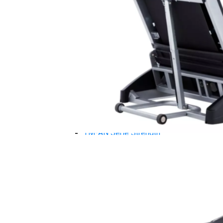
Máy chạy bộ Tiger Sport
Xe đạp tập Tiger Sport
Xe đạp ngồi có tựa lưng Tiger Sport
Máy trượt tuyết Tiger Sport
Máy chèo thuyền Tiger Sport
Strength Tiger Sport
TGP Serie Strength
TGP 20 Serie Strength
TGS Serie Strength
TGF Serie Strength
TM Serie Strength
TM-FB Serie Strength
TM-FD Serie Strength
TM-C Serie Strength
TM-AN Serie Strength
TM-FH Serie Strength
TM-FS Serie Strength
TM-FD Serie Strength
TM-FM Serie Strengh
TM-F Serie Strength
Robot Tiger Sport
TGP Serie Robot
TM-C Robot Serie
TM-H Robot Serie