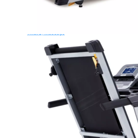
Ghế Tập Bụng
Ghế Tập Tạ
Dụng Cụ Tập Thể Lực
Tạ & Đòn tạ
Kệ để tạ
Thiết Bị Massage
Ghế Massage
Dụng cụ Massage
Spirit Serie
Cardio Spirit
Máy chạy bộ Spirit
Xe đạp tập Spirit
Xe đạp ngồi có tựa lưng Spirit
Máy trượt tuyết Spirit
Máy chèo thuyền Spirit
Máy tập phục hồi chức năng Spirit
Strength Spirit
SP3 Serie Strength Spirit
SP4 Serie Strength Spirit
Robot Spirit
Free weight Spirit
Tiger Sport Serie
Cardio Tiger Sport