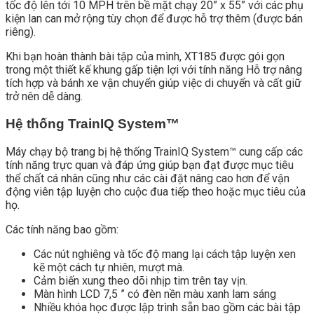
tốc độ lên tới 10 MPH trên bề mặt chạy 20” x 55” với các phụ
kiện lan can mở rộng tùy chọn để được hỗ trợ thêm (được bán
riêng).
Khi bạn hoàn thành bài tập của mình, XT185 được gói gọn
trong một thiết kế khung gấp tiện lợi với tính năng Hỗ trợ nâng
tích hợp và bánh xe vận chuyển giúp việc di chuyển và cất giữ
trở nên dễ dàng.
Hệ thống
TrainIQ System™
Máy chạy bộ trang bị hệ thống TrainIQ System™ cung cấp các
tính năng trực quan và đáp ứng giúp bạn đạt được mục tiêu
thể chất cá nhân cũng như các cài đặt nâng cao hơn để vận
động viên tập luyện cho cuộc đua tiếp theo hoặc mục tiêu của
họ.
Các tính năng bao gồm:
Các nút nghiêng và tốc độ mang lại cách tập luyện xen
kẽ một cách tự nhiên, mượt mà.
Cảm biến xung theo dõi nhịp tim trên tay vịn.
Màn hình LCD 7,5 ” có đèn nền màu xanh lam sáng
Nhiều khóa học được lập trình sẵn bao gồm các bài tập