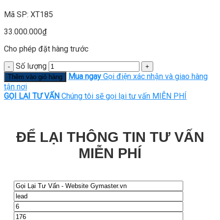
Mã SP: XT185
33.000.000
₫
Cho phép đặt hàng trước
Số lượng
Mua ngay
Gọi điện xác nhận và giao hàng
Thêm vào giỏ hàng
tận nơi
GỌI LẠI TƯ VẤN
Chúng tôi sẽ gọi lại tư vấn MIỄN PHÍ
ĐỂ LẠI THÔNG TIN TƯ VẤN
MIỄN PHÍ