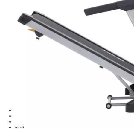
TM-G Robot Serie
TM-PL Robot Serie
Free weight Tiger Sport
TGP Serie Free Weight
TGS Serie Free Weight
TGF Serie Free Weight
TM Serie Free Weight
TM-F Serie Free Weight
TM-FF Serie Free Weight
TM-AN Serie Free Weight
TM-C Serie Free Weight
TM-360 Serie
Tạ và phụ kiện Tiger Sport
Thanh lý thiết bị phòng gym
Hàng trưng bày thanh lý
Hàng trưng bày thanh lý Gym
Hàng trưng bày thanh lý Cardio
Hàng Mới Giá Sốc
Phụ kiện gym thanh lý
Setup Phòng Gym
Dự án tiêu biểu
Tuyển Cộng Tác Viên
Blog
Kinh nghiệm đầu tư