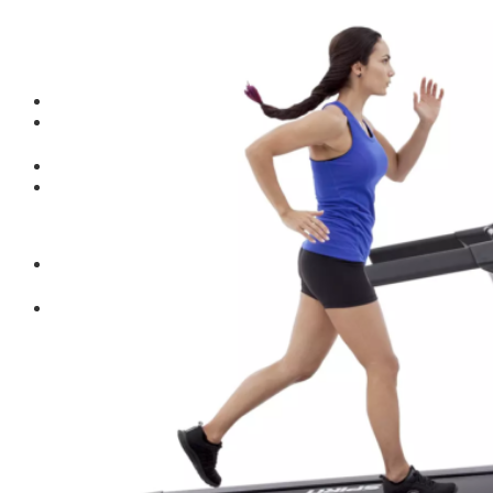
Thiết bị gym
Tin tức
Hướng dẫn tập luyện
Chế độ ăn uống
Liên Hệ
Tìm kiếm:
0
Chưa có sản phẩm trong giỏ hàng.
Tìm kiếm:
0
Giỏ hàng
Chưa có sản phẩm trong giỏ hàng.