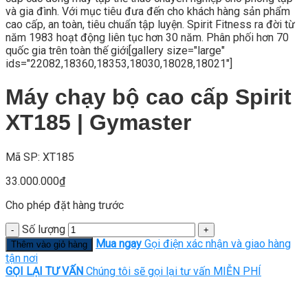
và gia đình. Với mục tiêu đưa đến cho khách hàng sản phẩm
cao cấp, an toàn, tiêu chuẩn tập luyện. Spirit Fitness ra đời từ
năm 1983 hoạt động liên tục hơn 30 năm. Phân phối hơn 70
quốc gia trên toàn thế giới[gallery size="large"
ids="22082,18360,18353,18030,18028,18021"]
Máy chạy bộ cao cấp Spirit
XT185 | Gymaster
Mã SP: XT185
33.000.000
₫
Cho phép đặt hàng trước
Số lượng
Mua ngay
Gọi điện xác nhận và giao hàng
Thêm vào giỏ hàng
tận nơi
GỌI LẠI TƯ VẤN
Chúng tôi sẽ gọi lại tư vấn MIỄN PHÍ