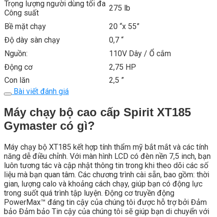
Trọng lượng người dùng tối đa
275 lb
Công suất
Bề mặt chạy
20 “x 55”
Độ dày sàn chạy
0,7 “
Nguồn:
110V Dây / Ổ cắm
Động cơ
2,75 HP
Con lăn
2,5 ”
Bài viết đánh giá
Máy chạy bộ cao cấp Spirit XT185
Gymaster có gì?
Máy chạy bộ XT185 kết hợp tính thẩm mỹ bắt mắt và các tính
năng dễ điều chỉnh.
Với màn hình LCD có đèn nền 7,5 inch, bạn
luôn tương tác và cập nhật thông tin trong khi theo dõi các số
liệu mà bạn quan tâm.
Các chương trình cài sẵn, bao gồm: thời
gian, lượng calo và khoảng cách chạy, giúp bạn có động lực
trong suốt quá trình tập luyện.
Động cơ truyền động
PowerMax™ đáng tin cậy của chúng tôi được hỗ trợ bởi Đảm
bảo Đảm bảo Tin cậy của chúng tôi sẽ giúp bạn di chuyển với