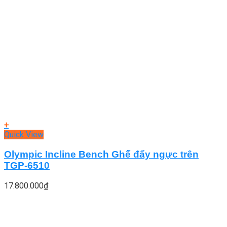
+
Quick View
Olympic Incline Bench Ghế đẩy ngực trên
TGP-6510
17.800.000
₫