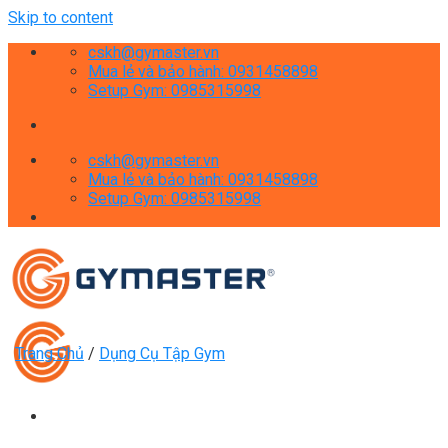
Skip to content
cskh@gymaster.vn
Mua lẻ và bảo hành: 0931458898
Setup Gym: 0985315998
cskh@gymaster.vn
Mua lẻ và bảo hành: 0931458898
Setup Gym: 0985315998
Trang Chủ
/
Dụng Cụ Tập Gym