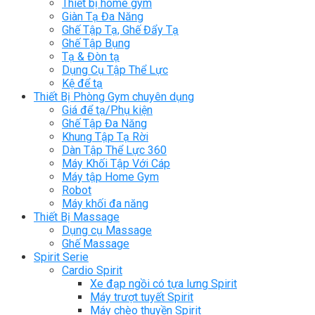
Thiết bị home gym
Giàn Tạ Đa Năng
Ghế Tập Tạ, Ghế Đẩy Tạ
Ghế Tập Bụng
Tạ & Đòn tạ
Dụng Cụ Tập Thể Lực
Kệ để tạ
Thiết Bị Phòng Gym chuyên dụng
Giá để tạ/Phụ kiện
Ghế Tập Đa Năng
Khung Tập Tạ Rời
Dàn Tập Thể Lực 360
Máy Khối Tập Với Cáp
Máy tập Home Gym
Robot
Máy khối đa năng
Thiết Bị Massage
Dụng cụ Massage
Ghế Massage
Spirit Serie
Cardio Spirit
Xe đạp ngồi có tựa lưng Spirit
Máy trượt tuyết Spirit
Máy chèo thuyền Spirit