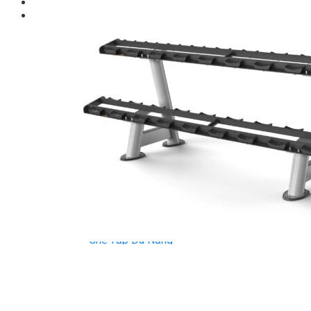
Giới thiệu
Shop
Giàn Tạ Đa Năng
Máy Chạy Bộ
Xe Đạp Tập Thể Dục
Máy Tập Thể Dục ( Cardio )
Máy Chạy Bộ
Xe Đạp Tập Thể Dục
Xe đạp ngồi có tựa lưng
Máy Trượt Tuyết
Máy Chèo Thuyền
Máy Leo Cầu Thang
Máy Rung Bụng
Máy tập phục hồi chức năng
Thiết Bị Phòng Gym chuyên dụng
Máy Khối Tập Với Cáp
Máy khối đa năng
Robot
Ghế Tập Đa Năng
Khung Tập Tạ Rời
Dàn Tập Thể Lực 360
Máy tập Home Gym
Dụng Cụ Tập Gym
Giàn Tạ Đa Năng