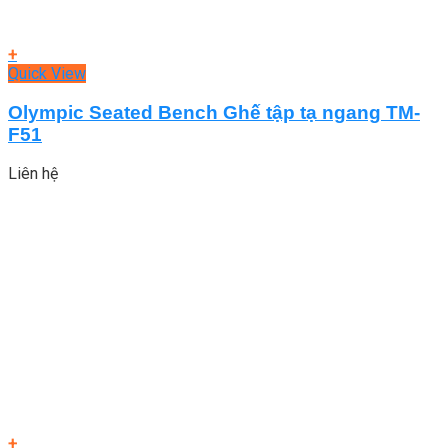
+
Quick View
Olympic Seated Bench Ghế tập tạ ngang TM-
F51
Liên hệ
+