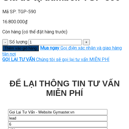
Mã SP: TGP-590
16.800.000
₫
Còn hàng (có thể đặt hàng trước)
Số lượng
Mua ngay
Gọi điện xác nhận và giao hàng
Thêm vào giỏ hàng
tận nơi
GỌI LẠI TƯ VẤN
Chúng tôi sẽ gọi lại tư vấn MIỄN PHÍ
ĐỂ LẠI THÔNG TIN TƯ VẤN
MIỄN PHÍ