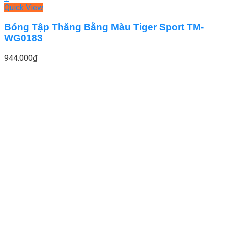
Quick View
Bóng Tập Thăng Bằng Màu Tiger Sport TM-
WG0183
944.000
₫