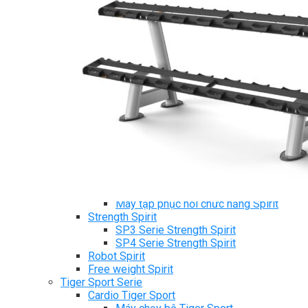
Ghế Tập Bụng
Ghế Tập Tạ
Dụng Cụ Tập Thể Lực
Tạ & Đòn tạ
Kệ để tạ
Thiết Bị Massage
Ghế Massage
Dụng cụ Massage
Spirit Serie
Cardio Spirit
Máy chạy bộ Spirit
Xe đạp tập Spirit
Xe đạp ngồi có tựa lưng Spirit
Máy trượt tuyết Spirit
Máy chèo thuyền Spirit
Máy tập phục hồi chức năng Spirit
Strength Spirit
SP3 Serie Strength Spirit
SP4 Serie Strength Spirit
Robot Spirit
Free weight Spirit
Tiger Sport Serie
Cardio Tiger Sport