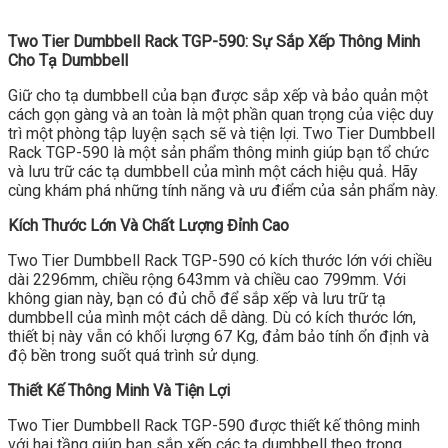
Two Tier Dumbbell Rack TGP-590: Sự Sắp Xếp Thông Minh
Cho Tạ Dumbbell
Giữ cho tạ dumbbell của bạn được sắp xếp và bảo quản một
cách gọn gàng và an toàn là một phần quan trọng của việc duy
trì một phòng tập luyện sạch sẽ và tiện lợi. Two Tier Dumbbell
Rack TGP-590 là một sản phẩm thông minh giúp bạn tổ chức
và lưu trữ các tạ dumbbell của mình một cách hiệu quả. Hãy
cùng khám phá những tính năng và ưu điểm của sản phẩm này.
Kích Thước Lớn Và Chất Lượng Đỉnh Cao
Two Tier Dumbbell Rack TGP-590 có kích thước lớn với chiều
dài 2296mm, chiều rộng 643mm và chiều cao 799mm. Với
không gian này, bạn có đủ chỗ để sắp xếp và lưu trữ tạ
dumbbell của mình một cách dễ dàng. Dù có kích thước lớn,
thiết bị này vẫn có khối lượng 67 Kg, đảm bảo tính ổn định và
độ bền trong suốt quá trình sử dụng.
Thiết Kế Thông Minh Và Tiện Lợi
Two Tier Dumbbell Rack TGP-590 được thiết kế thông minh
với hai tầng giúp bạn sắp xếp các tạ dumbbell theo trọng