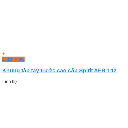
+
Quick View
Khung tập tay trước cao cấp Spirit AFB-142
Liên hệ