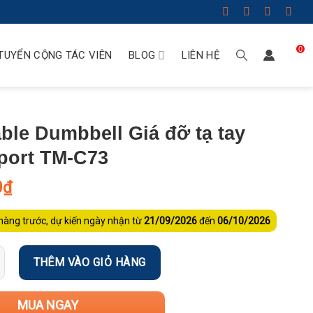
0
TUYỂN CỘNG TÁC VIÊN
BLOG
LIÊN HỆ
ble Dumbbell Giá đỡ tạ tay
port TM-C73
0
₫
hàng trước, dự kiến ngày nhận từ
21/09/2026
đến
06/10/2026
THÊM VÀO GIỎ HÀNG
MUA NGAY