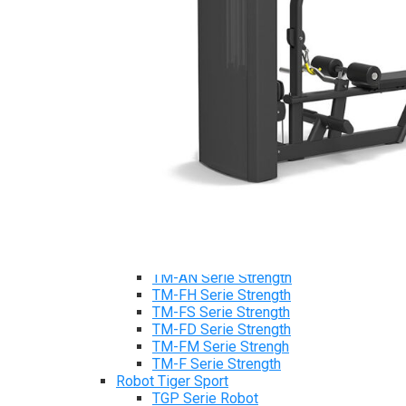
Tiger Sport Serie
Cardio Tiger Sport
Máy chạy bộ Tiger Sport
Xe đạp tập Tiger Sport
Xe đạp ngồi có tựa lưng Tiger Sport
Máy trượt tuyết Tiger Sport
Máy chèo thuyền Tiger Sport
Strength Tiger Sport
TGP Serie Strength
TGP 20 Serie Strength
TGS Serie Strength
TGF Serie Strength
TM Serie Strength
TM-FB Serie Strength
TM-FD Serie Strength
TM-C Serie Strength
TM-AN Serie Strength
TM-FH Serie Strength
TM-FS Serie Strength
TM-FD Serie Strength
TM-FM Serie Strengh
TM-F Serie Strength
Robot Tiger Sport
TGP Serie Robot