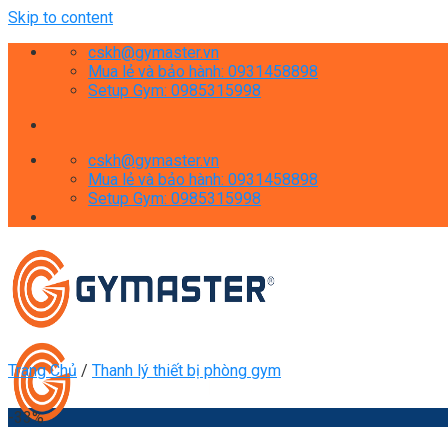
Skip to content
cskh@gymaster.vn
Mua lẻ và bảo hành: 0931458898
Setup Gym: 0985315998
cskh@gymaster.vn
Mua lẻ và bảo hành: 0931458898
Setup Gym: 0985315998
Trang Chủ
/
Thanh lý thiết bị phòng gym
-33%