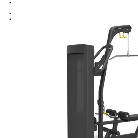
Giới thiệu
Shop
Giàn Tạ Đa Năng
Máy Chạy Bộ
Xe Đạp Tập Thể Dục
Máy Tập Thể Dục ( Cardio )
Máy Chạy Bộ
Xe Đạp Tập Thể Dục
Xe đạp ngồi có tựa lưng
Máy Trượt Tuyết
Máy Chèo Thuyền
Máy Leo Cầu Thang
Máy Rung Bụng
Máy tập phục hồi chức năng
Thiết Bị Phòng Gym chuyên dụng
Máy Khối Tập Với Cáp
Máy khối đa năng
Robot
Ghế Tập Đa Năng
Khung Tập Tạ Rời
Dàn Tập Thể Lực 360
Máy tập Home Gym