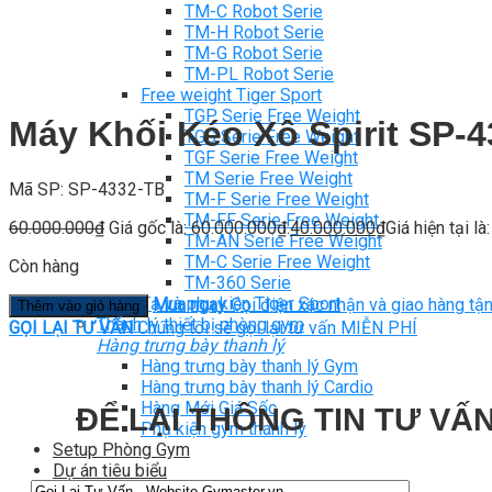
TM-C Robot Serie
TM-H Robot Serie
TM-G Robot Serie
TM-PL Robot Serie
Free weight Tiger Sport
TGP Serie Free Weight
Máy Khối Kéo Xô Spirit SP-
TGS Serie Free Weight
TGF Serie Free Weight
TM Serie Free Weight
Mã SP: SP-4332-TB
TM-F Serie Free Weight
TM-FF Serie Free Weight
60.000.000
₫
Giá gốc là: 60.000.000₫.
40.000.000
₫
Giá hiện tại l
TM-AN Serie Free Weight
TM-C Serie Free Weight
Còn hàng
TM-360 Serie
Tạ và phụ kiện Tiger Sport
Mua ngay
Gọi điện xác nhận và giao hàng tận
Thêm vào giỏ hàng
Thanh lý thiết bị phòng gym
GỌI LẠI TƯ VẤN
Chúng tôi sẽ gọi lại tư vấn MIỄN PHÍ
Hàng trưng bày thanh lý
Hàng trưng bày thanh lý Gym
Hàng trưng bày thanh lý Cardio
Hàng Mới Giá Sốc
ĐỂ LẠI THÔNG TIN TƯ VẤN
Phụ kiện gym thanh lý
Setup Phòng Gym
Dự án tiêu biểu
Tuyển Cộng Tác Viên