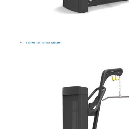
Dụng Cụ Tập Gym
Giàn Tạ Đa Năng
Ghế Tập Bụng
Ghế Tập Tạ
Dụng Cụ Tập Thể Lực
Tạ & Đòn tạ
Kệ để tạ
Thiết Bị Massage
Ghế Massage
Dụng cụ Massage
Spirit Serie
Cardio Spirit
Máy chạy bộ Spirit
Xe đạp tập Spirit
Xe đạp ngồi có tựa lưng Spirit
Máy trượt tuyết Spirit
Máy chèo thuyền Spirit
Máy tập phục hồi chức năng Spirit
Strength Spirit
SP3 Serie Strength Spirit
SP4 Serie Strength Spirit
Robot Spirit
Free weight Spirit