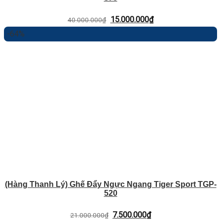
Giá
Giá
15.000.000
₫
40.000.000
₫
gốc
hiện
-64%
là:
tại
40.000.000₫.
là:
15.000.000₫.
(Hàng Thanh Lý) Ghế Đẩy Ngực Ngang Tiger Sport TGP-
520
Giá
Giá
7.500.000
₫
21.000.000
₫