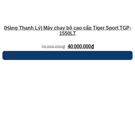
(Hàng Thanh Lý) Máy chạy bộ cao cấp Tiger Sport TGP-
1550LT
Giá
Giá
40.000.000
₫
70.000.000
₫
gốc
hiện
-33%
là:
tại
70.000.000₫.
là:
40.000.000₫.