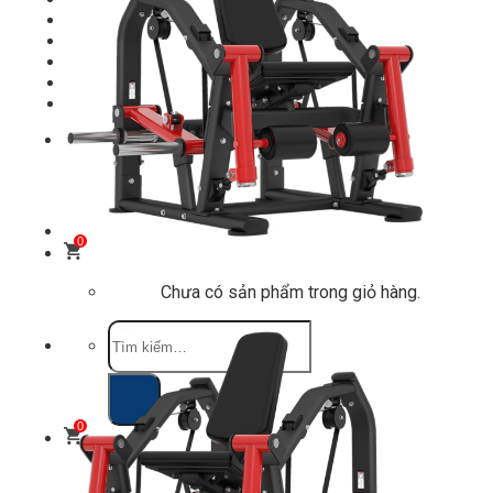
Shop
Setup Phòng Gym
Dự án tiêu biểu
Tuyển Cộng Tác Viên
Blog
Liên Hệ
Tìm
kiếm:
0
Chưa có sản phẩm trong giỏ hàng.
Tìm
kiếm:
0