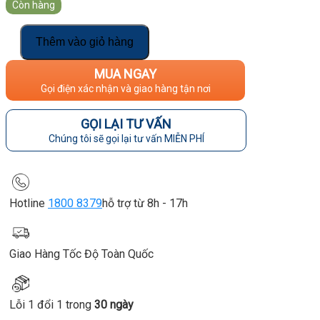
Còn hàng
15.000.000₫.
Thêm vào giỏ hàng
MUA NGAY
Gọi điện xác nhận và giao hàng tận nơi
GỌI LẠI TƯ VẤN
Chúng tôi sẽ gọi lại tư vấn MIỄN PHÍ
Hotline
1800 8379
hỗ trợ từ 8h - 17h
Giao Hàng Tốc Độ Toàn Quốc
Lỗi 1 đổi 1 trong
30 ngày