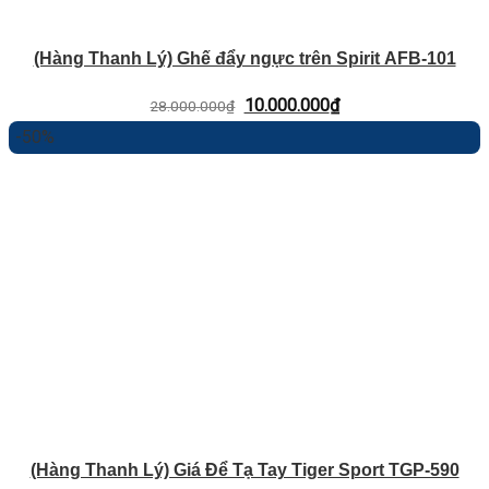
(Hàng Thanh Lý) Ghế đẩy ngực trên Spirit AFB-101
Giá
Giá
10.000.000
₫
28.000.000
₫
gốc
hiện
-50%
là:
tại
28.000.000₫.
là:
10.000.000₫.
(Hàng Thanh Lý) Giá Để Tạ Tay Tiger Sport TGP-590