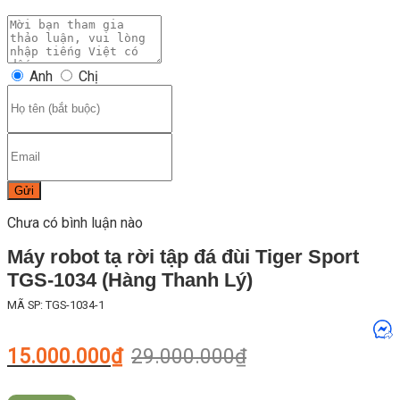
Anh
Chị
Gửi
Chưa có bình luận nào
Máy robot tạ rời tập đá đùi Tiger Sport
TGS-1034 (Hàng Thanh Lý)
MÃ SP: TGS-1034-1
Giá
Giá
15.000.000
₫
29.000.000
₫
gốc
hiện
là:
tại
29.000.000₫.
là: