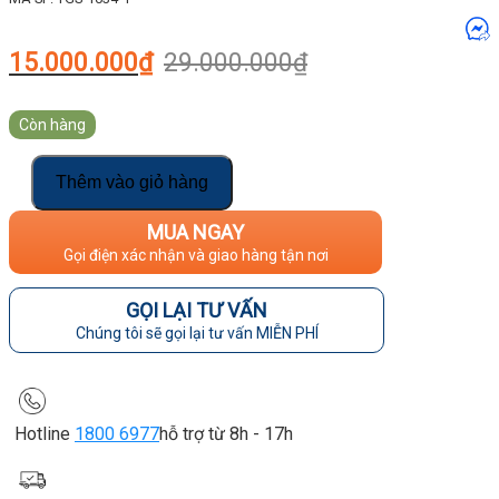
Giá
Giá
15.000.000
₫
29.000.000
₫
gốc
hiện
là:
tại
29.000.000₫.
là:
Còn hàng
15.000.000₫.
Thêm vào giỏ hàng
MUA NGAY
Gọi điện xác nhận và giao hàng tận nơi
GỌI LẠI TƯ VẤN
Chúng tôi sẽ gọi lại tư vấn MIỄN PHÍ
Hotline
1800 6977
hỗ trợ từ 8h - 17h