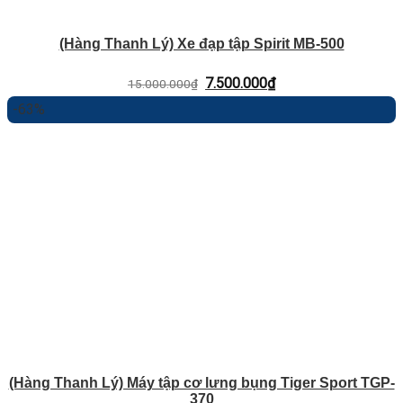
(Hàng Thanh Lý) Xe đạp tập Spirit MB-500
Giá
Giá
7.500.000
₫
15.000.000
₫
gốc
hiện
-63%
là:
tại
15.000.000₫.
là:
7.500.000₫.
(Hàng Thanh Lý) Máy tập cơ lưng bụng Tiger Sport TGP-
370