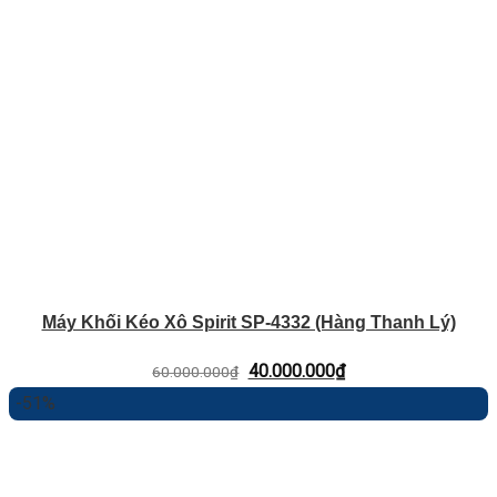
Máy Khối Kéo Xô Spirit SP-4332 (Hàng Thanh Lý)
Giá
Giá
40.000.000
₫
60.000.000
₫
gốc
hiện
-51%
là:
tại
60.000.000₫.
là:
40.000.000₫.