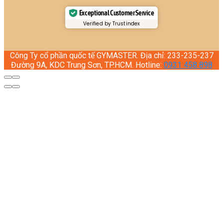
Exceptional Customer Service
Verified by Trustindex
Công Ty cổ phần quốc tế GYMASTER. Địa chỉ: 233-235-237
Đường 9A, KDC Trung Sơn, TP.HCM. Hotline:
0931 458 898