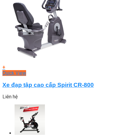
+
Quick View
Xe đạp tập cao cấp Spirit CR-800
Liên hệ