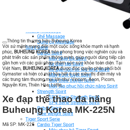
Ghế Tập Bụng
Ghế Tập Tạ
Dụng Cụ Tập Thể Lực
Tạ & Đòn tạ
Kệ để tạ
Thiết Bị Massage
Ghế Massage
Thông tin thương hiệu Buheung Korea
Dụng cụ Massage
Với sứ mệnh mang đến một cuộc sống khỏe mạnh và hạnh
Spirit Serie
phúc,
BUHEUNG KOREA
tiên phong trong việc nghiên cứu và
Cardio Spirit
phát triển các sản phẩm thông minh, giúp người dùng tiếp cận
Máy chạy bộ Spirit
gần hơn với các giải pháp chăm sóc sức khỏe toàn diện. Tại
Xe đạp tập Spirit
Việt Nam,
BUHEUNG KOREA
được độc quyền phân phối bởi
Xe đạp ngồi có tựa lưng Spirit
Gymaster và hiện có mặt hầu hết ở các siêu thị điện máy và
Máy trượt tuyết Spirit
các trung tâm thương mại lớn như: Vincom, Aeon, Picom,
Máy chèo thuyền Spirit
Nguyễn Kim, Thiên Hòa, Lotte,…
Máy tập phục hồi chức năng Spirit
Strength Spirit
Xe đạp thể thao đa năng
SP3 Serie Strength Spirit
SP4 Serie Strength Spirit
Buheung Korea MK-225N
Robot Spirit
Free weight Spirit
Tiger Sport Serie
Mã SP: MK-225
Cardio Tiger Sport