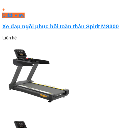
+
Quick View
Xe đạp ngồi phục hồi toàn thân Spirit MS300
Liên hệ