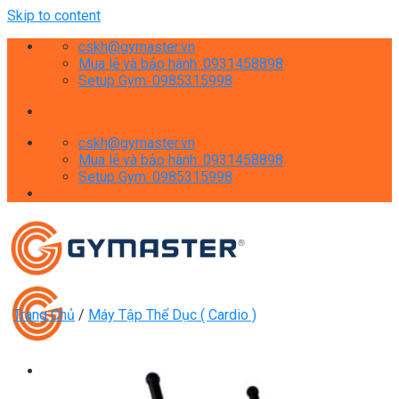
Skip to content
cskh@gymaster.vn
Mua lẻ và bảo hành: 0931458898
Setup Gym: 0985315998
cskh@gymaster.vn
Mua lẻ và bảo hành: 0931458898
Setup Gym: 0985315998
Trang Chủ
/
Máy Tập Thể Dục ( Cardio )