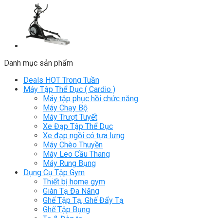
Danh mục sản phẩm
Deals HOT Trong Tuần
Máy Tập Thể Dục ( Cardio )
Máy tập phục hồi chức năng
Máy Chạy Bộ
Máy Trượt Tuyết
Xe Đạp Tập Thể Dục
Xe đạp ngồi có tựa lưng
Máy Chèo Thuyền
Máy Leo Cầu Thang
Máy Rung Bụng
Dụng Cụ Tập Gym
Thiết bị home gym
Giàn Tạ Đa Năng
Ghế Tập Tạ, Ghế Đẩy Tạ
Ghế Tập Bụng