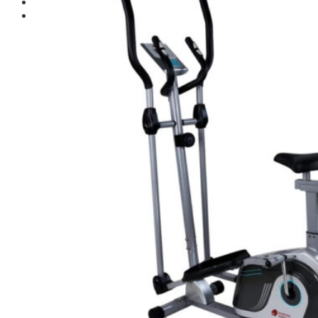
Giới thiệu
Shop
Giàn Tạ Đa Năng
Máy Chạy Bộ
Xe Đạp Tập Thể Dục
Máy Tập Thể Dục ( Cardio )
Máy Chạy Bộ
Xe Đạp Tập Thể Dục
Xe đạp ngồi có tựa lưng
Máy Trượt Tuyết
Máy Chèo Thuyền
Máy Leo Cầu Thang
Máy Rung Bụng
Máy tập phục hồi chức năng
Thiết Bị Phòng Gym chuyên dụng
Máy Khối Tập Với Cáp
Máy khối đa năng
Robot
Ghế Tập Đa Năng
Khung Tập Tạ Rời
Dàn Tập Thể Lực 360
Máy tập Home Gym
Dụng Cụ Tập Gym
Giàn Tạ Đa Năng