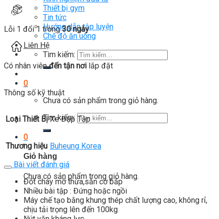
Thiết bị gym
Tin tức
Hướng dẫn tập luyện
Lỗi 1 đổi 1 trong
30 ngày
Chế độ ăn uống
Liên Hệ
Tìm kiếm:
Có nhân viên
đến tận nơi
lắp đặt
0
Thông số kỹ thuật
Chưa có sản phẩm trong giỏ hàng.
Tìm kiếm:
Loại Thiết Bị
Xe Đạp Tập
0
Thương hiệu
Buheung Korea
Giỏ hàng
Bài viết đánh giá
Chưa có sản phẩm trong giỏ hàng.
Đốt cháy mỡ thừa,săn cơ bắp
Nhiều bài tập : Đứng hoặc ngồi
Máy chế tạo bằng khung thép chất lượng cao, không rỉ,
chịu tải trọng lên đến 100kg
Nút vặn kháng lực