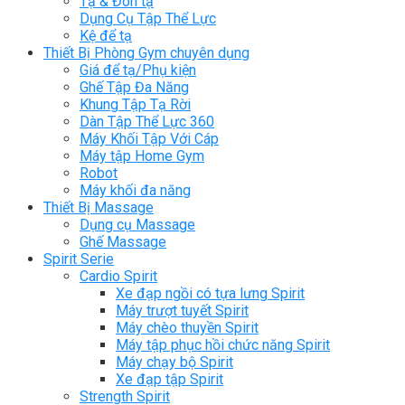
Tạ & Đòn tạ
Dụng Cụ Tập Thể Lực
Kệ để tạ
Thiết Bị Phòng Gym chuyên dụng
Giá để tạ/Phụ kiện
Ghế Tập Đa Năng
Khung Tập Tạ Rời
Dàn Tập Thể Lực 360
Máy Khối Tập Với Cáp
Máy tập Home Gym
Robot
Máy khối đa năng
Thiết Bị Massage
Dụng cụ Massage
Ghế Massage
Spirit Serie
Cardio Spirit
Xe đạp ngồi có tựa lưng Spirit
Máy trượt tuyết Spirit
Máy chèo thuyền Spirit
Máy tập phục hồi chức năng Spirit
Máy chạy bộ Spirit
Xe đạp tập Spirit
Strength Spirit