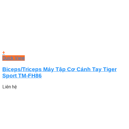
+
Quick View
Biceps/Triceps Máy Tập Cơ Cánh Tay Tiger
Sport TM-FH86
Liên hệ