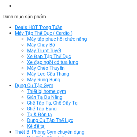
Danh mục sản phẩm
Deals HOT Trong Tuần
Máy Tập Thể Dục ( Cardio )
Máy tập phục hồi chức năng
Máy Chạy Bộ
Máy Trượt Tuyết
Xe Đạp Tập Thể Dục
Xe đạp ngồi có tựa lưng
Máy Chèo Thuyền
Máy Leo Cầu Thang
Máy Rung Bụng
Dụng Cụ Tập Gym
Thiết bị home gym
Giàn Tạ Đa Năng
Ghế Tập Tạ, Ghế Đẩy Tạ
Ghế Tập Bụng
Tạ & Đòn tạ
Dụng Cụ Tập Thể Lực
Kệ để tạ
Thiết Bị Phòng Gym chuyên dụng