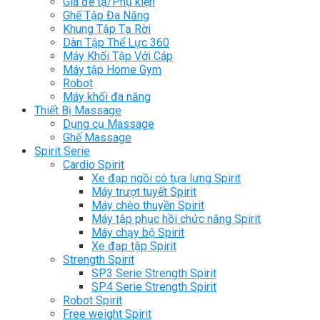
Giá để tạ/Phụ kiện
Ghế Tập Đa Năng
Khung Tập Tạ Rời
Dàn Tập Thể Lực 360
Máy Khối Tập Với Cáp
Máy tập Home Gym
Robot
Máy khối đa năng
Thiết Bị Massage
Dụng cụ Massage
Ghế Massage
Spirit Serie
Cardio Spirit
Xe đạp ngồi có tựa lưng Spirit
Máy trượt tuyết Spirit
Máy chèo thuyền Spirit
Máy tập phục hồi chức năng Spirit
Máy chạy bộ Spirit
Xe đạp tập Spirit
Strength Spirit
SP3 Serie Strength Spirit
SP4 Serie Strength Spirit
Robot Spirit
Free weight Spirit