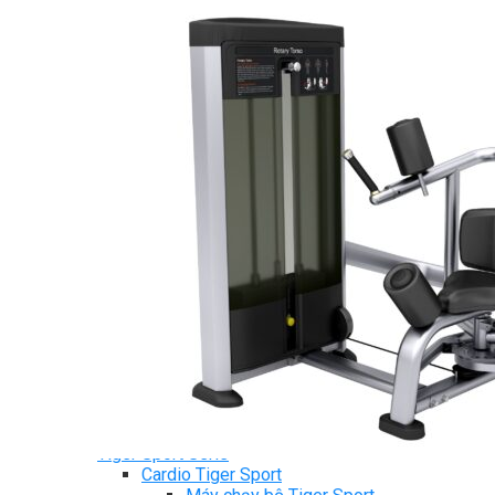
Ghế Tập Bụng
Ghế Tập Tạ
Dụng Cụ Tập Thể Lực
Tạ & Đòn tạ
Kệ để tạ
Thiết Bị Massage
Ghế Massage
Dụng cụ Massage
Spirit Serie
Cardio Spirit
Máy chạy bộ Spirit
Xe đạp tập Spirit
Xe đạp ngồi có tựa lưng Spirit
Máy trượt tuyết Spirit
Máy chèo thuyền Spirit
Máy tập phục hồi chức năng Spirit
Strength Spirit
SP3 Serie Strength Spirit
SP4 Serie Strength Spirit
Robot Spirit
Free weight Spirit
Tiger Sport Serie
Cardio Tiger Sport