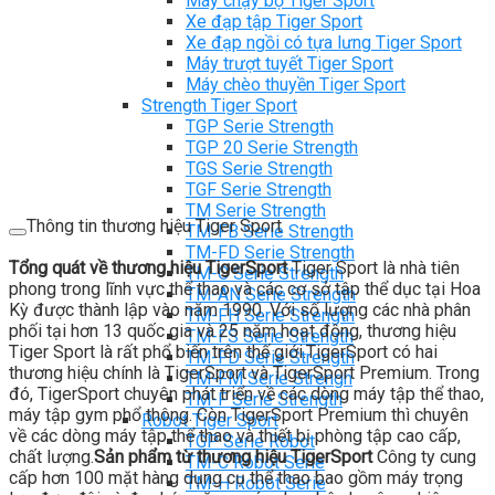
Máy chạy bộ Tiger Sport
Xe đạp tập Tiger Sport
Xe đạp ngồi có tựa lưng Tiger Sport
Máy trượt tuyết Tiger Sport
Máy chèo thuyền Tiger Sport
Strength Tiger Sport
TGP Serie Strength
TGP 20 Serie Strength
TGS Serie Strength
TGF Serie Strength
TM Serie Strength
Thông tin thương hiệu Tiger Sport
TM-FB Serie Strength
TM-FD Serie Strength
Tổng quát về thương hiệu TigerSport
Tiger Sport là nhà tiên
TM-C Serie Strength
phong trong lĩnh vực thể thao và các cơ sở tập thể dục tại Hoa
TM-AN Serie Strength
Kỳ được thành lập vào năm 1990. Với số lượng các nhà phân
TM-FH Serie Strength
phối tại hơn 13 quốc gia và 25 năm hoạt động, thương hiệu
TM-FS Serie Strength
Tiger Sport là rất phổ biến trên thế giới.TigerSport có hai
TM-FD Serie Strength
thương hiệu chính là TigerSport và TigerSport Premium. Trong
TM-FM Serie Strengh
đó, TigerSport chuyên phát triển về các dòng máy tập thể thao,
TM-F Serie Strength
máy tập gym phổ thông. Còn TigerSport Premium thì chuyên
Robot Tiger Sport
về các dòng máy tập thể thao và thiết bị phòng tập cao cấp,
TGP Serie Robot
chất lượng.
Sản phẩm từ thương hiệu TigerSport
Công ty cung
TM-C Robot Serie
cấp hơn 100 mặt hàng dụng cụ thể thao bao gồm máy trọng
TM-H Robot Serie