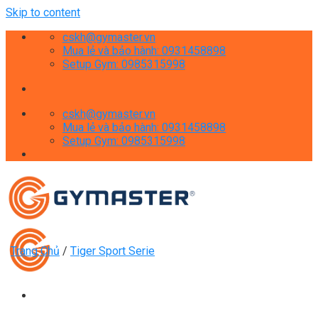
Skip to content
cskh@gymaster.vn
Mua lẻ và bảo hành: 0931458898
Setup Gym: 0985315998
cskh@gymaster.vn
Mua lẻ và bảo hành: 0931458898
Setup Gym: 0985315998
Trang Chủ
/
Tiger Sport Serie