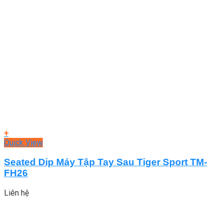
+
Quick View
Seated Dip Máy Tập Tay Sau Tiger Sport TM-
FH26
Liên hệ