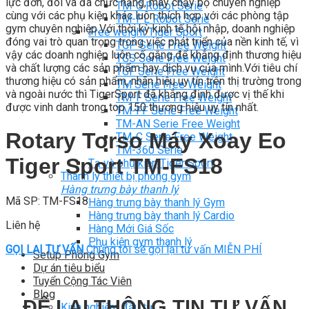
lực đơn, đôi và đa chức năng, máy chạy bộ chuyên nghiệp
TM-G Robot Serie
cùng với các phụ kiện khác luôn thích hợp với các phòng tập
TM-PL Robot Serie
gym chuyên nghiệp.Với thời kỳ kinh tế hội nhập, doanh nghiệp
Free weight Tiger Sport
đóng vai trò quan trọng trong việc phát triển của nền kinh tế, vì
TGP Serie Free Weight
vậy các doanh nghiệp luôn cố gắng để khẳng định thương hiệu
TGS Serie Free Weight
và chất lượng các sản phẩm hay dịch vụ của mình.Với tiêu chí
TGF Serie Free Weight
thương hiệu có sản phẩm, nhãn hiệu uy tín trên thị trường trong
TM Serie Free Weight
và ngoài nước thì TigerSport đã khẳng định được vị thế khi
TM-F Serie Free Weight
được vinh danh trong top 150 thương hiệu uy tín nhất.
TM-FF Serie Free Weight
TM-AN Serie Free Weight
Rotary Torso Máy Xoay Eo
TM-C Serie Free Weight
TM-360 Serie
Tiger Sport TM-FS18
Tạ và phụ kiện Tiger Sport
Thanh lý thiết bị phòng gym
Hàng trưng bày thanh lý
Mã SP: TM-FS18
Hàng trưng bày thanh lý Gym
Hàng trưng bày thanh lý Cardio
Liên hệ
Hàng Mới Giá Sốc
Phụ kiện gym thanh lý
GỌI LẠI TƯ VẤN
Chúng tôi sẽ gọi lại tư vấn MIỄN PHÍ
Setup Phòng Gym
Dự án tiêu biểu
Tuyển Cộng Tác Viên
Blog
ĐỂ LẠI THÔNG TIN TƯ VẤN
Kinh nghiệm đầu tư