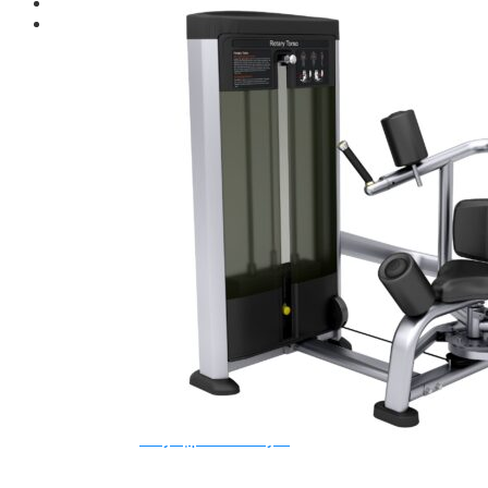
Giới thiệu
Shop
Giàn Tạ Đa Năng
Máy Chạy Bộ
Xe Đạp Tập Thể Dục
Máy Tập Thể Dục ( Cardio )
Máy Chạy Bộ
Xe Đạp Tập Thể Dục
Xe đạp ngồi có tựa lưng
Máy Trượt Tuyết
Máy Chèo Thuyền
Máy Leo Cầu Thang
Máy Rung Bụng
Máy tập phục hồi chức năng
Thiết Bị Phòng Gym chuyên dụng
Máy Khối Tập Với Cáp
Máy khối đa năng
Robot
Ghế Tập Đa Năng
Khung Tập Tạ Rời
Dàn Tập Thể Lực 360
Máy tập Home Gym
Dụng Cụ Tập Gym
Giàn Tạ Đa Năng