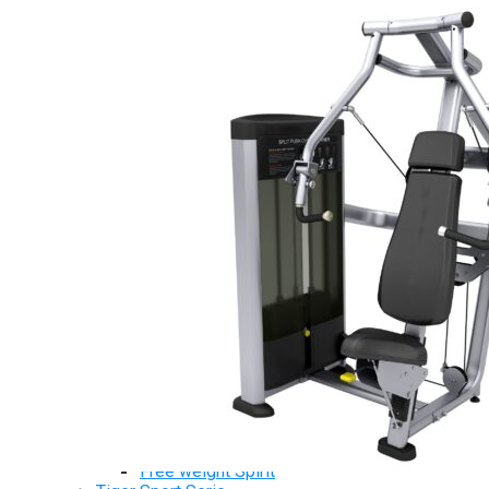
Dụng Cụ Tập Gym
Giàn Tạ Đa Năng
Ghế Tập Bụng
Ghế Tập Tạ
Dụng Cụ Tập Thể Lực
Tạ & Đòn tạ
Kệ để tạ
Thiết Bị Massage
Ghế Massage
Dụng cụ Massage
Spirit Serie
Cardio Spirit
Máy chạy bộ Spirit
Xe đạp tập Spirit
Xe đạp ngồi có tựa lưng Spirit
Máy trượt tuyết Spirit
Máy chèo thuyền Spirit
Máy tập phục hồi chức năng Spirit
Strength Spirit
SP3 Serie Strength Spirit
SP4 Serie Strength Spirit
Robot Spirit
Free weight Spirit