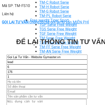
TM-C Robot Serie
Mã SP: TM-FS10
TM-H Robot Serie
TM-G Robot Serie
Liên hệ
TM-PL Robot Serie
Free weight Tiger Sport
GỌI LẠI TƯ VẤN
Chúng tôi sẽ gọi lại tư vấn MIỄN PHÍ
TGP Serie Free Weight
TGS Serie Free Weight
TGF Serie Free Weight
TM Serie Free Weight
ĐỂ LẠI THÔNG TIN TƯ VẤN
TM-F Serie Free Weight
TM-FF Serie Free Weight
TM-AN Serie Free Weight
TM-C Serie Free Weight
TM-360 Serie
Tạ và phụ kiện Tiger Sport
Thanh lý thiết bị phòng gym
Hàng trưng bày thanh lý
Hàng trưng bày thanh lý Gym
Hàng trưng bày thanh lý Cardio
Hàng Mới Giá Sốc
Phụ kiện gym thanh lý
Setup Phòng Gym
Dự án tiêu biểu
Tuyển Cộng Tác Viên