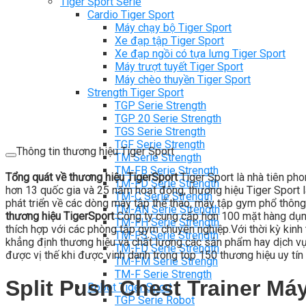
Tiger Sport Serie
Cardio Tiger Sport
Máy chạy bộ Tiger Sport
Xe đạp tập Tiger Sport
Xe đạp ngồi có tựa lưng Tiger Sport
Máy trượt tuyết Tiger Sport
Máy chèo thuyền Tiger Sport
Strength Tiger Sport
TGP Serie Strength
TGP 20 Serie Strength
TGS Serie Strength
TGF Serie Strength
Thông tin thương hiệu Tiger Sport
TM Serie Strength
TM-FB Serie Strength
Tổng quát về thương hiệu TigerSport
Tiger Sport là nhà tiên ph
TM-FD Serie Strength
hơn 13 quốc gia và 25 năm hoạt động, thương hiệu Tiger Sport là
TM-C Serie Strength
phát triển về các dòng máy tập thể thao, máy tập gym phổ thông
TM-AN Serie Strength
thương hiệu TigerSport
Công ty cung cấp hơn 100 mặt hàng dụng
TM-FH Serie Strength
thích hợp với các phòng tập gym chuyên nghiệp.Với thời kỳ kinh t
TM-FS Serie Strength
khẳng định thương hiệu và chất lượng các sản phẩm hay dịch vụ c
TM-FD Serie Strength
được vị thế khi được vinh danh trong top 150 thương hiệu uy tín 
TM-FM Serie Strengh
TM-F Serie Strength
Split Push Chest Trainer M
Robot Tiger Sport
TGP Serie Robot