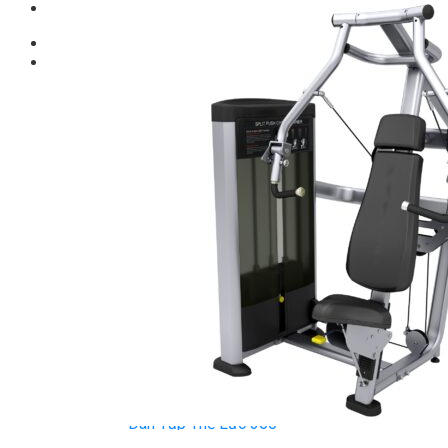
Giới thiệu
Shop
Giàn Tạ Đa Năng
Máy Chạy Bộ
Xe Đạp Tập Thể Dục
Máy Tập Thể Dục ( Cardio )
Máy Chạy Bộ
Xe Đạp Tập Thể Dục
Xe đạp ngồi có tựa lưng
Máy Trượt Tuyết
Máy Chèo Thuyền
Máy Leo Cầu Thang
Máy Rung Bụng
Máy tập phục hồi chức năng
Thiết Bị Phòng Gym chuyên dụng
Máy Khối Tập Với Cáp
Máy khối đa năng
Robot
Ghế Tập Đa Năng
Khung Tập Tạ Rời
Dàn Tập Thể Lực 360
Máy tập Home Gym