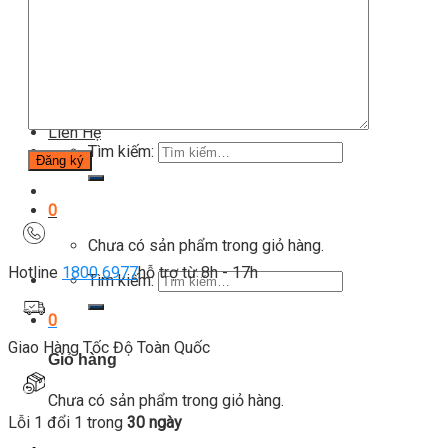
Blog
Kinh nghiệm đầu tư
Thiết bị gym
Tin tức
Hướng dẫn tập luyện
Chế độ ăn uống
Liên Hệ
Tìm kiếm:
0
Chưa có sản phẩm trong giỏ hàng.
Hotline
1800 6977
hỗ trợ từ 8h - 17h
Tìm kiếm:
0
Giao Hàng Tốc Độ Toàn Quốc
Giỏ hàng
Chưa có sản phẩm trong giỏ hàng.
Lỗi 1 đổi 1 trong
30 ngày