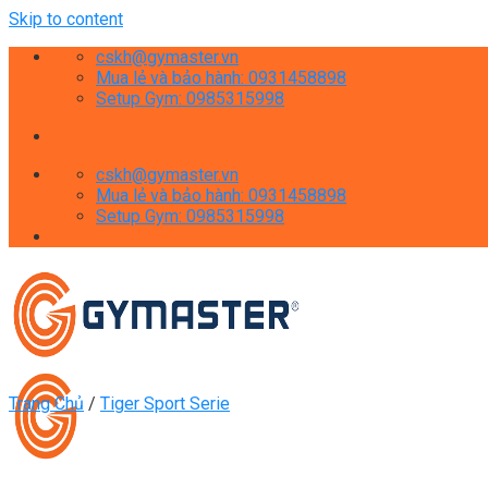
Skip to content
cskh@gymaster.vn
Mua lẻ và bảo hành: 0931458898
Setup Gym: 0985315998
cskh@gymaster.vn
Mua lẻ và bảo hành: 0931458898
Setup Gym: 0985315998
Trang Chủ
/
Tiger Sport Serie