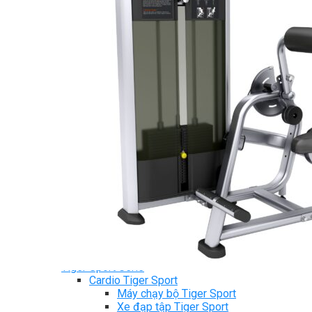
Ghế Tập Tạ
Dụng Cụ Tập Thể Lực
Tạ & Đòn tạ
Kệ để tạ
Thiết Bị Massage
Ghế Massage
Dụng cụ Massage
Spirit Serie
Cardio Spirit
Máy chạy bộ Spirit
Xe đạp tập Spirit
Xe đạp ngồi có tựa lưng Spirit
Máy trượt tuyết Spirit
Máy chèo thuyền Spirit
Máy tập phục hồi chức năng Spirit
Strength Spirit
SP3 Serie Strength Spirit
SP4 Serie Strength Spirit
Robot Spirit
Free weight Spirit
Tiger Sport Serie
Cardio Tiger Sport
Máy chạy bộ Tiger Sport
Xe đạp tập Tiger Sport