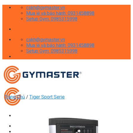
Skip
cskh@gymaster.vn
to
Mua lẻ và bảo hành: 0931458898
content
Setup Gym: 0985315998
cskh@gymaster.vn
Mua lẻ và bảo hành: 0931458898
Setup Gym: 0985315998
Trang Chủ
/
Tiger Sport Serie
Giới thiệu
Shop