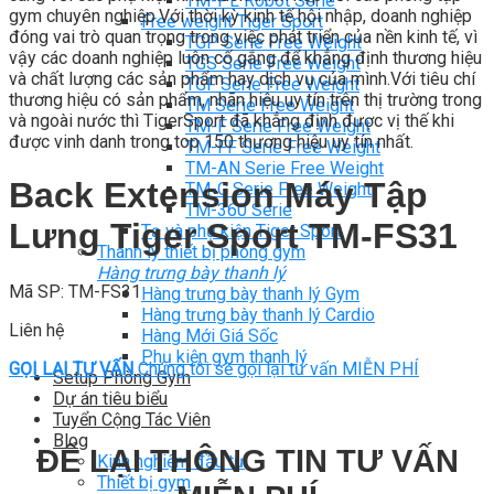
TM-PL Robot Serie
gym chuyên nghiệp.Với thời kỳ kinh tế hội nhập, doanh nghiệp
Free weight Tiger Sport
đóng vai trò quan trọng trong việc phát triển của nền kinh tế, vì
TGP Serie Free Weight
vậy các doanh nghiệp luôn cố gắng để khẳng định thương hiệu
TGS Serie Free Weight
và chất lượng các sản phẩm hay dịch vụ của mình.Với tiêu chí
TGF Serie Free Weight
thương hiệu có sản phẩm, nhãn hiệu uy tín trên thị trường trong
TM Serie Free Weight
và ngoài nước thì TigerSport đã khẳng định được vị thế khi
TM-F Serie Free Weight
được vinh danh trong top 150 thương hiệu uy tín nhất.
TM-FF Serie Free Weight
TM-AN Serie Free Weight
Back Extension Máy Tập
TM-C Serie Free Weight
TM-360 Serie
Lưng Tiger Sport TM-FS31
Tạ và phụ kiện Tiger Sport
Thanh lý thiết bị phòng gym
Hàng trưng bày thanh lý
Mã SP: TM-FS31
Hàng trưng bày thanh lý Gym
Hàng trưng bày thanh lý Cardio
Liên hệ
Hàng Mới Giá Sốc
Phụ kiện gym thanh lý
GỌI LẠI TƯ VẤN
Chúng tôi sẽ gọi lại tư vấn MIỄN PHÍ
Setup Phòng Gym
Dự án tiêu biểu
Tuyển Cộng Tác Viên
Blog
ĐỂ LẠI THÔNG TIN TƯ VẤN
Kinh nghiệm đầu tư
Thiết bị gym