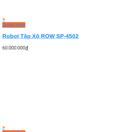
+
Quick View
Robot Tập Xô ROW SP-4502
60.000.000
₫
+