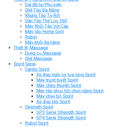
Giá để tạ/Phụ kiện
Ghế Tập Đa Năng
Khung Tập Tạ Rời
Dàn Tập Thể Lực 360
Máy Khối Tập Với Cáp
Máy tập Home Gym
Robot
Máy khối đa năng
Thiết Bị Massage
Dụng cụ Massage
Ghế Massage
Spirit Serie
Cardio Spirit
Xe đạp ngồi có tựa lưng Spirit
Máy trượt tuyết Spirit
Máy chèo thuyền Spirit
Máy tập phục hồi chức năng Spirit
Máy chạy bộ Spirit
Xe đạp tập Spirit
Strength Spirit
SP3 Serie Strength Spirit
SP4 Serie Strength Spirit
Robot Spirit