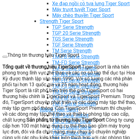
Xe đạp ngồi có tựa lưng Tiger Sport
Máy trượt tuyết Tiger Sport
Máy chèo thuyền Tiger Sport
Strength Tiger Sport
TGP Serie Strength
TGP 20 Serie Strength
TGS Serie Strength
TGF Serie Strength
TM Serie Strength
Thông tin thương hiệu Tiger Sport
TM-FB Serie Strength
TM-FD Serie Strength
Tổng quát về thương hiệu TigerSport
Tiger Sport là nhà tiên
TM-C Serie Strength
phong trong lĩnh vực thể thao và các cơ sở tập thể dục tại Hoa
TM-AN Serie Strength
Kỳ được thành lập vào năm 1990. Với số lượng các nhà phân
TM-FH Serie Strength
phối tại hơn 13 quốc gia và 25 năm hoạt động, thương hiệu
TM-FS Serie Strength
Tiger Sport là rất phổ biến trên thế giới.TigerSport có hai
TM-FD Serie Strength
thương hiệu chính là TigerSport và TigerSport Premium. Trong
TM-FM Serie Strengh
đó, TigerSport chuyên phát triển về các dòng máy tập thể thao,
TM-F Serie Strength
máy tập gym phổ thông. Còn TigerSport Premium thì chuyên
Robot Tiger Sport
về các dòng máy tập thể thao và thiết bị phòng tập cao cấp,
TGP Serie Robot
chất lượng.
Sản phẩm từ thương hiệu TigerSport
Công ty cung
TM-C Robot Serie
cấp hơn 100 mặt hàng dụng cụ thể thao bao gồm máy trọng
TM-H Robot Serie
lực đơn, đôi và đa chức năng, máy chạy bộ chuyên nghiệp
TM-G Robot Serie
cùng với các phụ kiện khác luôn thích hợp với các phòng tập