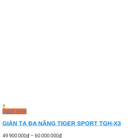
+
Quick View
GIÀN TẠ ĐA NĂNG TIGER SPORT TGH-X3
Khoảng
49.900.000
₫
–
60.000.000
₫