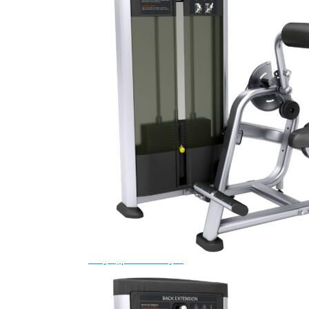
Giàn Tạ Đa Năng
Máy Chạy Bộ
Xe Đạp Tập Thể Dục
Máy Tập Thể Dục ( Cardio )
Máy Chạy Bộ
Xe Đạp Tập Thể Dục
Xe đạp ngồi có tựa lưng
Máy Trượt Tuyết
Máy Chèo Thuyền
Máy Leo Cầu Thang
Máy Rung Bụng
Máy tập phục hồi chức năng
Thiết Bị Phòng Gym chuyên dụng
Máy Khối Tập Với Cáp
Máy khối đa năng
Robot
Ghế Tập Đa Năng
Khung Tập Tạ Rời
Dàn Tập Thể Lực 360
Máy tập Home Gym
Dụng Cụ Tập Gym
Giàn Tạ Đa Năng
Ghế Tập Bụng