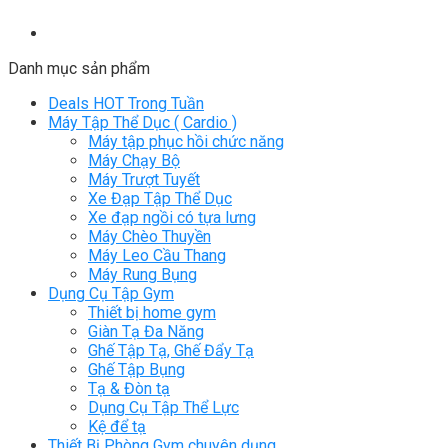
Danh mục sản phẩm
Deals HOT Trong Tuần
Máy Tập Thể Dục ( Cardio )
Máy tập phục hồi chức năng
Máy Chạy Bộ
Máy Trượt Tuyết
Xe Đạp Tập Thể Dục
Xe đạp ngồi có tựa lưng
Máy Chèo Thuyền
Máy Leo Cầu Thang
Máy Rung Bụng
Dụng Cụ Tập Gym
Thiết bị home gym
Giàn Tạ Đa Năng
Ghế Tập Tạ, Ghế Đẩy Tạ
Ghế Tập Bụng
Tạ & Đòn tạ
Dụng Cụ Tập Thể Lực
Kệ để tạ
Thiết Bị Phòng Gym chuyên dụng