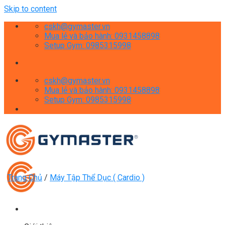
Skip to content
cskh@gymaster.vn
Mua lẻ và bảo hành: 0931458898
Setup Gym: 0985315998
cskh@gymaster.vn
Mua lẻ và bảo hành: 0931458898
Setup Gym: 0985315998
Trang Chủ
/
Máy Tập Thể Dục ( Cardio )