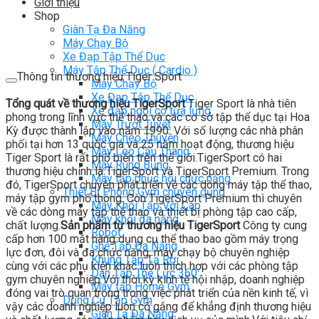
Giới thiệu
Shop
Giàn Tạ Đa Năng
Máy Chạy Bộ
Xe Đạp Tập Thể Dục
Máy Tập Thể Dục ( Cardio )
Thông tin thương hiệu Tiger Sport
Máy Chạy Bộ
Xe Đạp Tập Thể Dục
Tổng quát về thương hiệu TigerSport
Tiger Sport là nhà tiên
Xe đạp ngồi có tựa lưng
phong trong lĩnh vực thể thao và các cơ sở tập thể dục tại Hoa
Máy Trượt Tuyết
Kỳ được thành lập vào năm 1990. Với số lượng các nhà phân
Máy Chèo Thuyền
phối tại hơn 13 quốc gia và 25 năm hoạt động, thương hiệu
Máy Leo Cầu Thang
Tiger Sport là rất phổ biến trên thế giới.TigerSport có hai
Máy Rung Bụng
thương hiệu chính là TigerSport và TigerSport Premium. Trong
Máy tập phục hồi chức năng
đó, TigerSport chuyên phát triển về các dòng máy tập thể thao,
Thiết Bị Phòng Gym chuyên dụng
máy tập gym phổ thông. Còn TigerSport Premium thì chuyên
Máy Khối Tập Với Cáp
về các dòng máy tập thể thao và thiết bị phòng tập cao cấp,
Máy khối đa năng
chất lượng.
Sản phẩm từ thương hiệu TigerSport
Công ty cung
Robot
cấp hơn 100 mặt hàng dụng cụ thể thao bao gồm máy trọng
Ghế Tập Đa Năng
lực đơn, đôi và đa chức năng, máy chạy bộ chuyên nghiệp
Khung Tập Tạ Rời
cùng với các phụ kiện khác luôn thích hợp với các phòng tập
Dàn Tập Thể Lực 360
gym chuyên nghiệp.Với thời kỳ kinh tế hội nhập, doanh nghiệp
Máy tập Home Gym
đóng vai trò quan trọng trong việc phát triển của nền kinh tế, vì
Dụng Cụ Tập Gym
vậy các doanh nghiệp luôn cố gắng để khẳng định thương hiệu
Giàn Tạ Đa Năng