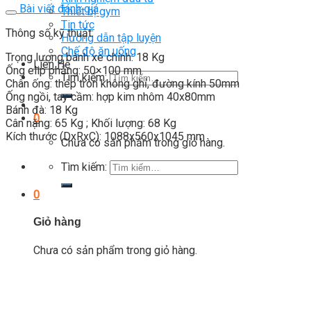
Bài viết đánh giá
Thiết bị gym
Tin tức
Thông số kỹ thuật:
Hướng dẫn tập luyện
Chế độ ăn uống
Trọng lượng bánh xe chính: 18 Kg
Liên Hệ
Ống elip phẳng: 50×100 mm
Tìm kiếm:
Chân ống: thép tròn không ghỉ, đường kính 50mm
Ống ngồi, tay cầm: hợp kim nhôm 40x80mm
Bánh đà: 18 Kg
0
Cân nặng: 65 Kg ; Khối lượng: 68 Kg
Kích thước (DxRxC): 1088x560x1045 mm
Chưa có sản phẩm trong giỏ hàng.
Tìm kiếm:
0
Giỏ hàng
Chưa có sản phẩm trong giỏ hàng.