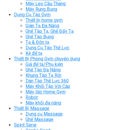
Máy Leo Cầu Thang
Máy Rung Bụng
Dụng Cụ Tập Gym
Thiết bị home gym
Giàn Tạ Đa Năng
Ghế Tập Tạ, Ghế Đẩy Tạ
Ghế Tập Bụng
Tạ & Đòn tạ
Dụng Cụ Tập Thể Lực
Kệ để tạ
Thiết Bị Phòng Gym chuyên dụng
Giá để tạ/Phụ kiện
Ghế Tập Đa Năng
Khung Tập Tạ Rời
Dàn Tập Thể Lực 360
Máy Khối Tập Với Cáp
Máy tập Home Gym
Robot
Máy khối đa năng
Thiết Bị Massage
Dụng cụ Massage
Ghế Massage
Spirit Serie