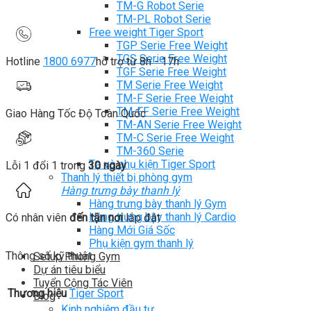
TM-G Robot Serie
TM-PL Robot Serie
Free weight Tiger Sport
TGP Serie Free Weight
TGS Serie Free Weight
Hotline
1800 6977
hỗ trợ từ 8h - 17h
TGF Serie Free Weight
TM Serie Free Weight
TM-F Serie Free Weight
TM-FF Serie Free Weight
Giao Hàng Tốc Độ Toàn Quốc
TM-AN Serie Free Weight
TM-C Serie Free Weight
TM-360 Serie
Tạ và phụ kiện Tiger Sport
Lỗi 1 đổi 1 trong
30 ngày
Thanh lý thiết bị phòng gym
Hàng trưng bày thanh lý
Hàng trưng bày thanh lý Gym
Hàng trưng bày thanh lý Cardio
Có nhân viên
đến tận nơi
lắp đặt
Hàng Mới Giá Sốc
Phụ kiện gym thanh lý
Thông số kỹ thuật
Setup Phòng Gym
Dự án tiêu biểu
Tuyển Cộng Tác Viên
Thương hiệu
Tiger Sport
Blog
Kinh nghiệm đầu tư