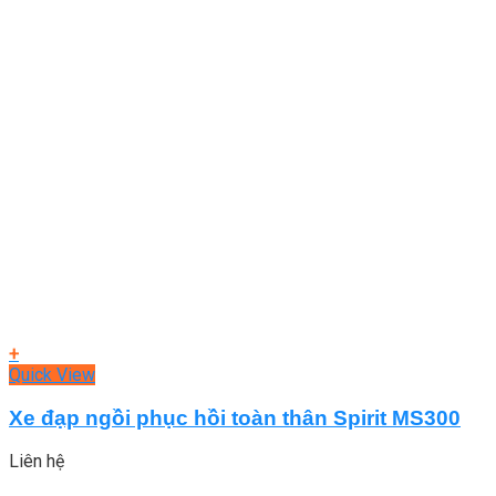
+
Quick View
Xe đạp ngồi phục hồi toàn thân Spirit MS300
Liên hệ