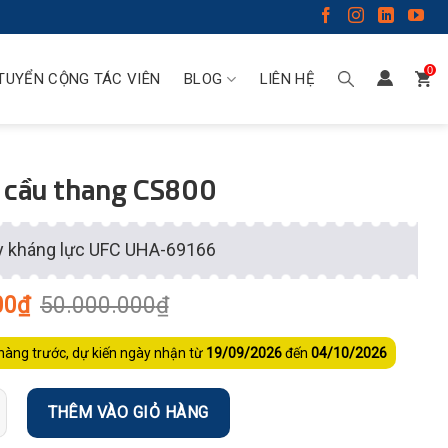
0
TUYỂN CỘNG TÁC VIÊN
BLOG
LIÊN HỆ
 cầu thang CS800
y kháng lực UFC UHA-69166
00
₫
50.000.000
₫
hàng trước, dự kiến ngày nhận từ
19/09/2026
đến
04/10/2026
THÊM VÀO GIỎ HÀNG