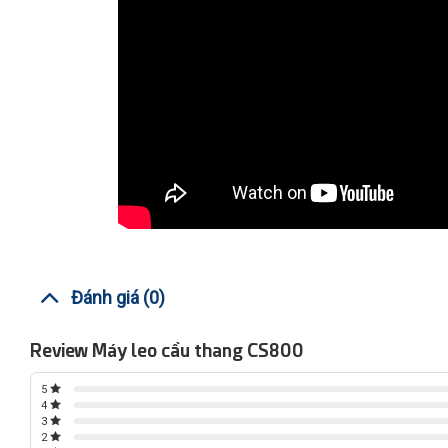
Đánh giá (0)
Review Máy leo cầu thang CS800
5
4
3
2