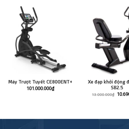
Máy Trượt Tuyết CE800ENT+
Xe đạp khởi động đù
SB2.5
101.000.000
₫
Giá
10.69
13.000.000
₫
gốc
là:
13.00