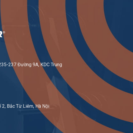
-235-237 Đường 9A, KDC Trung
 2, Bắc Từ Liêm, Hà Nội