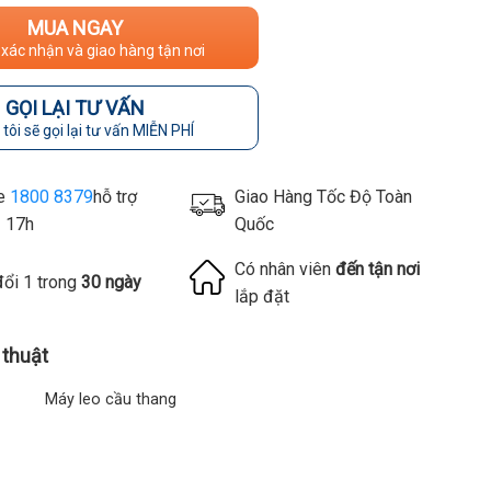
MUA NGAY
 xác nhận và giao hàng tận nơi
GỌI LẠI TƯ VẤN
tôi sẽ gọi lại tư vấn MIỄN PHÍ
ne
1800 8379
hỗ trợ
Giao Hàng Tốc Độ Toàn
- 17h
Quốc
Có nhân viên
đến tận nơi
đổi 1 trong
30 ngày
lắp đặt
 thuật
Máy leo cầu thang