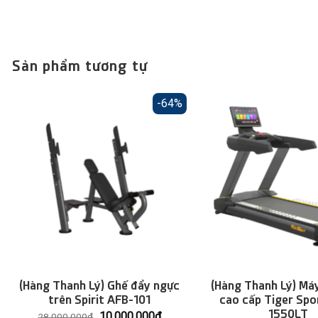
Sản phẩm tương tự
-64%
(Hàng Thanh Lý) Ghế đẩy ngực
(Hàng Thanh Lý) Má
trên Spirit AFB-101
cao cấp Tiger Spo
1550LT
Giá
Giá
10.000.000
₫
28.000.000
₫