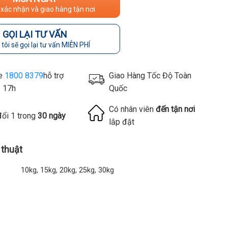
 xác nhận và giao hàng tận nơi
GỌI LẠI TƯ VẤN
tôi sẽ gọi lại tư vấn MIỄN PHÍ
ne
1800 8379
hỗ trợ
Giao Hàng Tốc Độ Toàn
- 17h
Quốc
Có nhân viên
đến tận nơi
đổi 1 trong
30 ngày
lắp đặt
 thuật
10kg, 15kg, 20kg, 25kg, 30kg