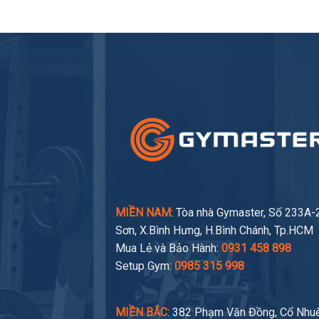
40.000.000₫.
0.000₫.
là:
20.000.000₫.
MIỀN NAM
: Tòa nhà Gymaster, Số 233A
Sơn, X.Bình Hưng, H.Bình Chánh, Tp.HCM
Mua Lẻ và Bảo Hành:
0931 458 898
Setup Gym:
0985 315 998
MIỀN BẮC
: 382 Phạm Văn Đồng, Cổ Nhuế