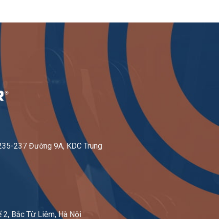
10.000.000₫.
7.500.00
-235-237 Đường 9A, KDC Trung
 2, Bắc Từ Liêm, Hà Nội