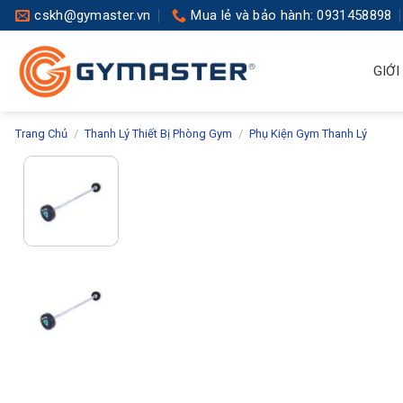
Skip
cskh@gymaster.vn
Mua lẻ và bảo hành: 0931458898
to
content
GIỚI
Trang Chủ
/
Thanh Lý Thiết Bị Phòng Gym
/
Phụ Kiện Gym Thanh Lý