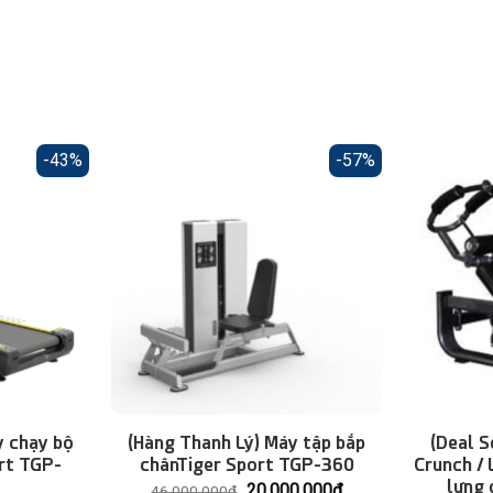
-43%
-57%
y chạy bộ
(Hàng Thanh Lý) Máy tập bắp
(Deal 
rt TGP-
chânTiger Sport TGP-360
Crunch / 
lưng 
Giá
Giá
20.000.000
₫
46.000.000
₫