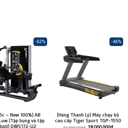
-62%
-46%
Sốc – New 100%) AB
(Hàng Thanh Lý) Máy chạy bộ
Low (Tập bụng và tập
cao cấp Tiger Sport TGP-1550
dưới) DWS172-U2
Giá
Giá
28.000.000
₫
52.000.000
₫