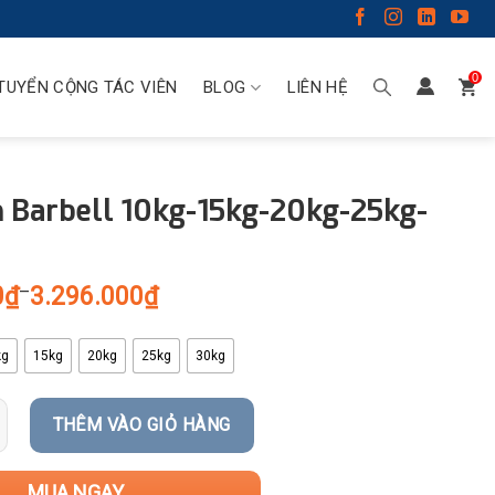
0
TUYỂN CỘNG TÁC VIÊN
BLOG
LIÊN HỆ
 Barbell 10kg-15kg-20kg-25kg-
0
₫
–
3.296.000
₫
kg
15kg
20kg
25kg
30kg
THÊM VÀO GIỎ HÀNG
MUA NGAY